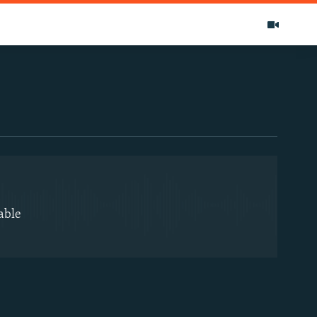
EMBED
able
EMBED