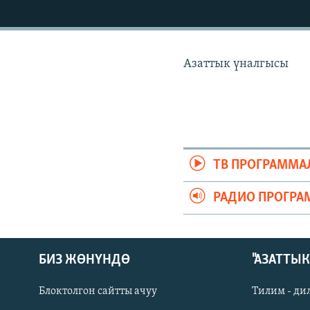
ЭЖЕ-СИҢДИЛЕР
АЗАТТЫК+
ЫҢГАЙСЫЗ СУРООЛОР
Азаттык үналгысы
ТВ ПРОГРАММА
РАДИО ПРОГРА
БИЗ ЖӨНҮНДӨ
"АЗАТТЫ
Блоктолгон сайтты ачуу
Тилим - ди