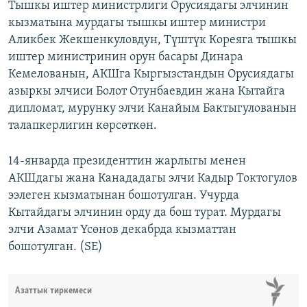
Тышкы иштер министрлиги Орусиядагы элчинин
кызматына мурдагы тышкы иштер министри
Аликбек Жекшенкуловдун, Түштүк Кореяга тышкы
иштер министринин орун басары Динара
Кемелованын, АКШга Кыргызстандын Орусиядагы
азыркы элчиси Болот Отунбаевдин жана Кытайга
дипломат, мурунку элчи Канайым Бактыгулованын
талапкерлигин көрсөткөн.
14-январда президенттин жарлыгы менен
АКШдагы жана Канададагы элчи Кадыр Токтогулов
ээлеген кызматынан бошотулган. Учурда
Кытайдагы элчинин орду да бош турат. Мурдагы
элчи Азамат Үсөнов декабрда кызматтан
бошотулган. (SE)
Азаттык тиркемеси