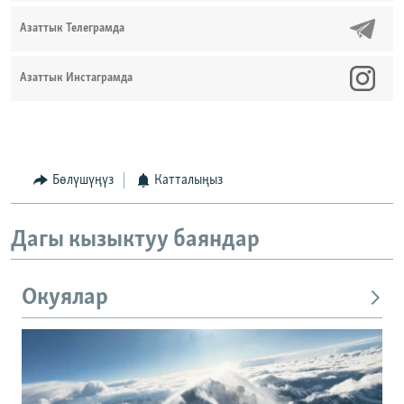
Азаттык Телеграмда
Азаттык Инстаграмда
Бөлүшүңүз
Катталыңыз
Дагы кызыктуу баяндар
Окуялар