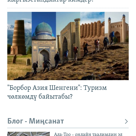
"Борбор Азия Шенгени": Туризм
чөлкөмдү байытабы?
Блог - Миңсанат
Ала-Тоо – онлайн таалимдин эл