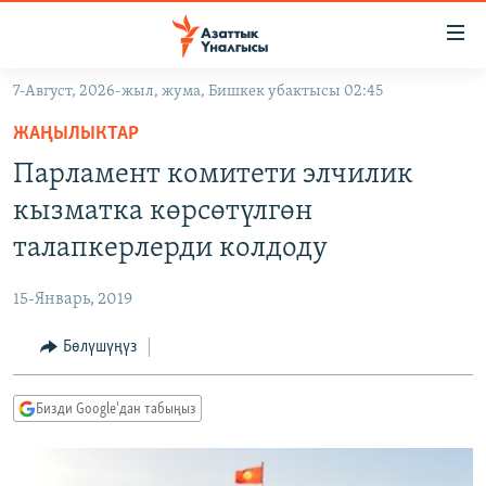
Линктер
Мазмунга
өтүңүз
7-Август, 2026-жыл, жума, Бишкек убактысы 02:45
Навигацияга
ЖАҢЫЛЫКТАР
өтүңүз
ЖАҢЫЛЫКТАР
КЫРГЫЗСТАН
Издөөгө
Парламент комитети элчилик
салыңыз
ДҮЙНӨ
КЫРГЫЗСТАН
кызматка көрсөтүлгөн
УКРАИНА
САЯСАТ
ДҮЙНӨ
талапкерлерди колдоду
АТАЙЫН ИЛИКТӨӨ
ЭКОНОМИКА
БОРБОР АЗИЯ
15-Январь, 2019
ТВ ПРОГРАММАЛАР
МАДАНИЯТ
Бөлүшүңүз
ПОДКАСТ
БҮГҮН АЗАТТЫКТА
ӨЗГӨЧӨ ПИКИР
ЭКСПЕРТТЕР ТАЛДАЙТ
Бизди Google'дан табыңыз
БИЗ ЖАНА ДҮЙНӨ
Русский
ДАНИСТЕ