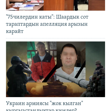
"75чилердин каты": Шаардык сот
тараптардын апелляция арызын
карайт
Украин армиясы "жок кылган"
кыргызстандыктар кимдер?