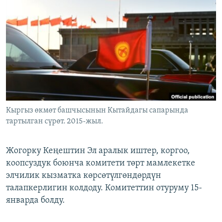
ОНЛАЙН ШЕРИНЕ
ЭЖЕ-СИҢДИЛЕР
АЗАТТЫК+
ЫҢГАЙСЫЗ СУРООЛОР
ЭЕ/АРнун бардык сайттары
Кыргыз өкмөт башчысынын Кытайдагы сапарында
тартылган сүрөт. 2015-жыл.
Жогорку Кеңештин Эл аралык иштер, коргоо,
коопсуздук боюнча комитети төрт мамлекетке
элчилик кызматка көрсөтүлгөндөрдүн
талапкерлигин колдоду. Комитеттин отуруму 15-
январда болду.