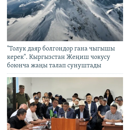
"Толук даяр болгондор гана чыгышы
керек". Кыргызстан Жеңиш чокусу
боюнча жаңы талап сунуштады