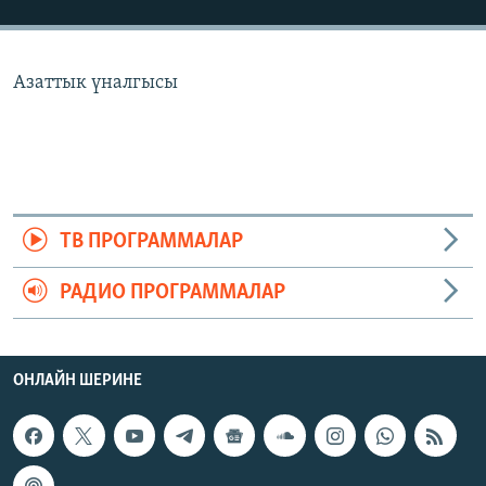
ОНЛАЙН ШЕРИНЕ
ЭЖЕ-СИҢДИЛЕР
АЗАТТЫК+
Азаттык үналгысы
ЫҢГАЙСЫЗ СУРООЛОР
ЭЕ/АРнун бардык сайттары
ТВ ПРОГРАММАЛАР
РАДИО ПРОГРАММАЛАР
ОНЛАЙН ШЕРИНЕ