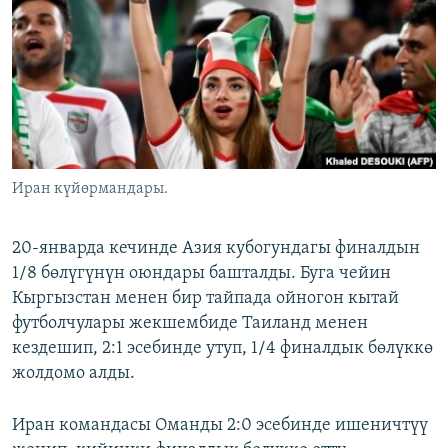
ОНЛАЙН ШЕРИНЕ
ЭЖЕ-СИҢДИЛЕР
АЗАТТЫК+
ЫҢГАЙСЫЗ СУРООЛОР
ЭЕ/АРнун бардык сайттары
Иран күйөрмандары.
20-январда кечинде Азия кубогундагы финалдын
1/8 бөлүгүнүн оюндары башталды. Буга чейин
Кыргызстан менен бир тайпада ойногон кытай
футболчулары жекшембиде Таиланд менен
кездешип, 2:1 эсебинде утуп, 1/4 финалдык бөлүккө
жолдомо алды.
Иран командасы Оманды 2:0 эсебинде ишеничтүү