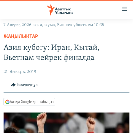
Линктер
Мазмунга
өтүңүз
7-Август, 2026-жыл, жума, Бишкек убактысы 10:35
Навигацияга
ЖАҢЫЛЫКТАР
өтүңүз
ЖАҢЫЛЫКТАР
КЫРГЫЗСТАН
Издөөгө
Азия кубогу: Иран, Кытай,
салыңыз
ДҮЙНӨ
КЫРГЫЗСТАН
Вьетнам чейрек финалда
УКРАИНА
САЯСАТ
ДҮЙНӨ
21-Январь, 2019
АТАЙЫН ИЛИКТӨӨ
ЭКОНОМИКА
БОРБОР АЗИЯ
ТВ ПРОГРАММАЛАР
Бөлүшүңүз
МАДАНИЯТ
ПОДКАСТ
БҮГҮН АЗАТТЫКТА
Бизди Google'дан табыңыз
ӨЗГӨЧӨ ПИКИР
ЭКСПЕРТТЕР ТАЛДАЙТ
БИЗ ЖАНА ДҮЙНӨ
Русский
ДАНИСТЕ