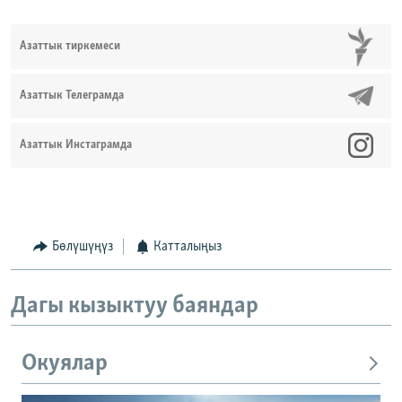
Азаттык тиркемеси
Азаттык Телеграмда
Азаттык Инстаграмда
Бөлүшүңүз
Катталыңыз
Дагы кызыктуу баяндар
Окуялар