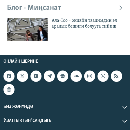
Блог - Миңсанат
Ала-Тоо – онлайн таалимдин эл
аралык бешиги болууга тийиш
ОНЛАЙН ШЕРИНЕ
БИЗ ЖӨНҮНДӨ
"АЗАТТЫКТЫН" САНДЫГЫ