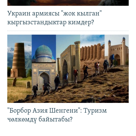
Украин армиясы "жок кылган"
кыргызстандыктар кимдер?
"Борбор Азия Шенгени": Туризм
чөлкөмдү байытабы?