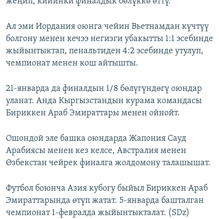
жеңип, кийинки финалдык бөлүккө өттү.
Ал эми Иордания оюнга чейин Вьетнамдан күчтүү
болгону менен кечээ негизги убакытты 1:1 эсебинде
жыйынтыктап, пенальтиден 4:2 эсебинде утулуп,
чемпионат менен кош айтышты.
21-январда да финалдын 1/8 бөлүгүндөгү оюндар
уланат. Анда Кыргызстандын курама командасы
Бириккен Араб Эмираттары менен ойнойт.
Ошондой эле башка оюндарда Жапония Сауд
Арабиясы менен кез келсе, Австралия менен
Өзбекстан чейрек финалга жолдомону талашышат.
Футбол боюнча Азия кубогу быйыл Бириккен Араб
Эмираттарында өтүп жатат. 5-январда башталган
чемпионат 1-февралда жыйынтыкталат. (SDz)