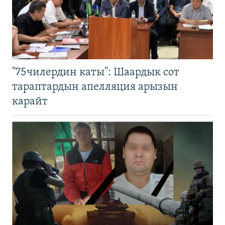
"75чилердин каты": Шаардык сот
тараптардын апелляция арызын
карайт