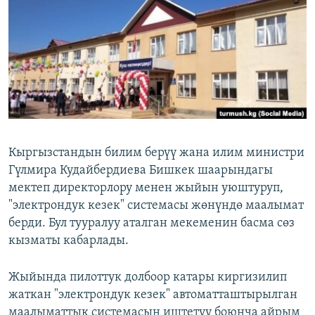
ОНЛАЙН ШЕРИНЕ
ЭЖЕ-СИҢДИЛЕР
АЗАТТЫК+
ЫҢГАЙСЫЗ СУРООЛОР
ЭЕ/АРнун бардык сайттары
Кыргызстандын билим берүү жана илим министри
Гүлмира Кудайбердиева Бишкек шаарындагы
мектеп директорлору менен жыйын уюштуруп,
"электрондук кезек" системасы жөнүндө маалымат
берди. Бул тууралуу аталган мекеменин басма сөз
кызматы кабарлады.
Жыйында пилоттук долбоор катары киргизилип
жаткан "электрондук кезек" автоматташтырылган
маалыматтык системасын иштетүү боюнча айрым