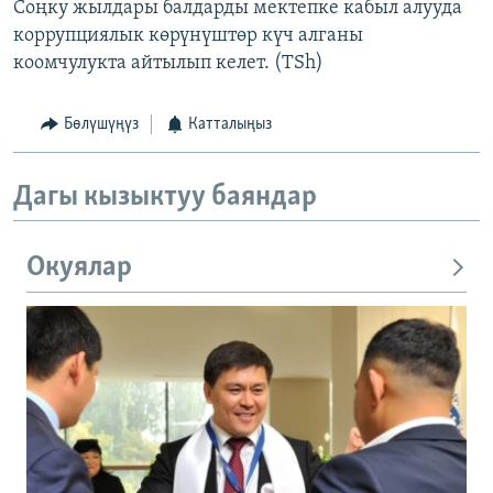
Соңку жылдары балдарды мектепке кабыл алууда
коррупциялык көрүнүштөр күч алганы
коомчулукта айтылып келет. (TSh)
Бөлүшүңүз
Катталыңыз
Дагы кызыктуу баяндар
Окуялар