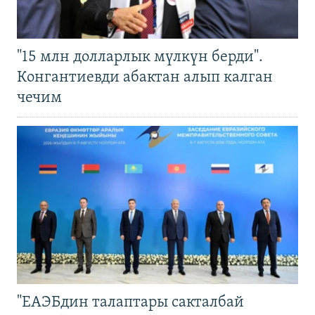
"15 млн долларлык мүлкүн берди".
Конгантиевди абактан алып калган
чечим
"ЕАЭБдин талаптары сакталбай