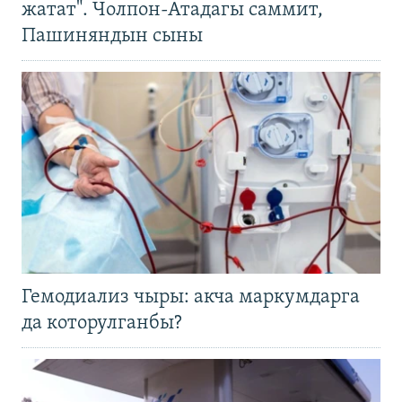
жатат". Чолпон-Атадагы саммит,
Пашиняндын сыны
Гемодиализ чыры: акча маркумдарга
да которулганбы?