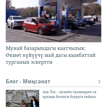
Мунай базарындагы каатчылык:
Өкмөт күйүүчү май дагы кымбаттай
турганын эскертти
Блог - Миңсанат
Ала-Тоо – онлайн таалимдин эл
аралык бешиги болууга тийиш