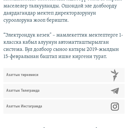
маселелер талкууланды. Ошондой эле долбоорду
даярдагандар мектеп директорлорунун
суроолоруна жооп беришти.
“Электрондук кезек" – мамлекеттик мектептерге 1-
класска кабыл алуунун автоматташтырылган
система. Бул долбоор сыноо катары 2019-жылдын
15-февралынан баштап ишке киргени турат.
Азаттык тиркемеси
Азаттык Телеграмда
Азаттык Инстаграмда