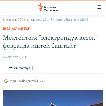
Линктер
Мазмунга
өтүңүз
8-Август, 2026-жыл, ишемби, Бишкек убактысы 05:41
Навигацияга
ЖАҢЫЛЫКТАР
өтүңүз
ЖАҢЫЛЫКТАР
КЫРГЫЗСТАН
Издөөгө
Мектептеги "электрондук кезек"
салыңыз
ДҮЙНӨ
КЫРГЫЗСТАН
февралда иштей баштайт
УКРАИНА
САЯСАТ
ДҮЙНӨ
22-Январь, 2019
АТАЙЫН ИЛИКТӨӨ
ЭКОНОМИКА
БОРБОР АЗИЯ
ТВ ПРОГРАММАЛАР
Бөлүшүңүз
МАДАНИЯТ
ПОДКАСТ
БҮГҮН АЗАТТЫКТА
Бизди Google'дан табыңыз
ӨЗГӨЧӨ ПИКИР
ЭКСПЕРТТЕР ТАЛДАЙТ
БИЗ ЖАНА ДҮЙНӨ
Русский
ДАНИСТЕ