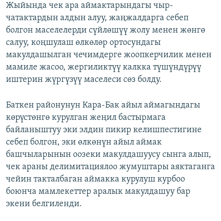
Жыйында чек ара аймактарындагы чыр-
чатактардын алдын алуу, жаңжалдарга себеп
болгон маселелерди сүйлөшүү жолу менен жөнгө
салуу, коңшулаш өлкөлөр ортосундагы
макулдашылган чечимдерге жоопкерчилик менен
мамиле жасоо, жергиликтүү калкка түшүндүрүү
иштерин жүргүзүү маселеси сөз болду.
Баткен районунун Кара-Бак айыл аймагындагы
көрүстөнгө курулган жеңил бастырмага
байланыштуу эки элдин пикир келишпестигине
себеп болгон, эки өлкөнүн айыл аймак
башчыларынын оозеки макулдашуусу сынга алып,
чек араны делимитациялоо жумуштары аяктаганга
чейин такталбаган аймакка курулуш курбоо
боюнча мамлекеттер аралык макулдашуу бар
экени белгиленди.