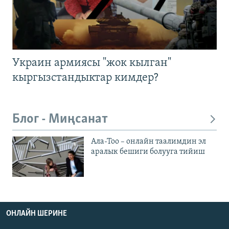
Украин армиясы "жок кылган"
кыргызстандыктар кимдер?
Блог - Миңсанат
Ала-Тоо – онлайн таалимдин эл
аралык бешиги болууга тийиш
ОНЛАЙН ШЕРИНЕ