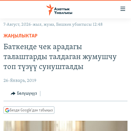
Линктер
Мазмунга
өтүңүз
7-Август, 2026-жыл, жума, Бишкек убактысы 12:48
Навигацияга
ЖАҢЫЛЫКТАР
өтүңүз
ЖАҢЫЛЫКТАР
КЫРГЫЗСТАН
Издөөгө
Баткенде чек арадагы
салыңыз
ДҮЙНӨ
КЫРГЫЗСТАН
талаштарды талдаган жумушчу
УКРАИНА
САЯСАТ
ДҮЙНӨ
топ түзүү сунушталды
АТАЙЫН ИЛИКТӨӨ
ЭКОНОМИКА
БОРБОР АЗИЯ
26-Январь, 2019
ТВ ПРОГРАММАЛАР
МАДАНИЯТ
Бөлүшүңүз
ПОДКАСТ
БҮГҮН АЗАТТЫКТА
ӨЗГӨЧӨ ПИКИР
ЭКСПЕРТТЕР ТАЛДАЙТ
Бизди Google'дан табыңыз
БИЗ ЖАНА ДҮЙНӨ
Русский
ДАНИСТЕ