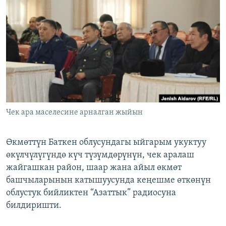
ОНЛАЙН ШЕРИНЕ
ЭЖЕ-СИҢДИЛЕР
АЗАТТЫК+
ЫҢГАЙСЫЗ СУРООЛОР
ЭЕ/АРнун бардык сайттары
Чек ара маселесине арналган жыйын
Өкмөттүн Баткен облусундагы ыйгарым укуктуу
өкүлчүлүгүндө күч түзүмдөрүнүн, чек аралаш
жайгашкан район, шаар жана айыл өкмөт
башчыларынын катышуусунда кеңешме өткөнүн
облустук бийликтен “Азаттык” радиосуна
билдиришти.