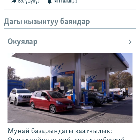
Бөлүшүңүз
Катталыңыз
Дагы кызыктуу баяндар
Окуялар
Мунай базарындагы каатчылык: