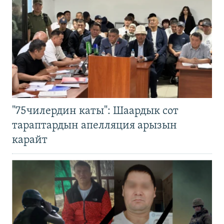
"75чилердин каты": Шаардык сот
тараптардын апелляция арызын
карайт