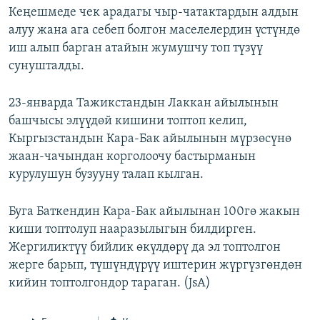
Кеңешмеде чек арадагы чыр-чатактардын алдын
алуу жана ага себеп болгон маселелердин үстүндө
иш алып барган атайын жумушчу топ түзүү
сунушталды.
23-январда Тажикстандын Лаккан айылынын
башчысы элүүдөй кишини топтоп келип,
Кыргызстандын Кара-Бак айылынын мүрзөсүнө
жаан-чачындан корголоочу бастырманын
курулушун бузууну талап кылган.
Буга Баткендин Кара-Бак айылынан 100гө жакын
киши топтолуп нааразылыгын билдирген.
Жергиликтүү бийлик өкүлдөрү да эл топтолгон
жерге барып, түшүндүрүү иштерин жүргүзгөндөн
кийин топтолгондор тараган. (JsA)