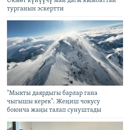
Өкмөт күйүүчү май дагы кымбаттай
турганын эскертти
"Мыкты даярдыгы барлар гана
чыгышы керек". Жеңиш чокусу
боюнча жаңы талап сунуштады