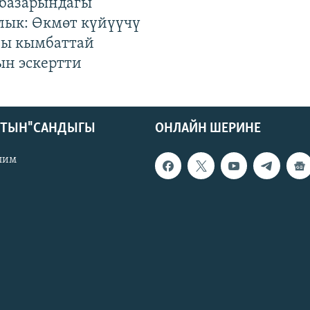
базарындагы
лык: Өкмөт күйүүчү
гы кымбаттай
ын эскертти
КТЫН" САНДЫГЫ
ОНЛАЙН ШЕРИНЕ
лим