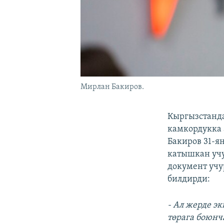
Мирлан Бакиров.
Кыргызстанд
камкордукка 
Бакиров 31-я
катышкан учу
документ учу
билдирди:
- Ал жерде э
төрага боюнч