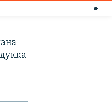
жана
рдукка