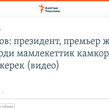
Р
ов: президент, премьер 
рди мамлекеттик камко
керек (видео)
з
ан табыңыз