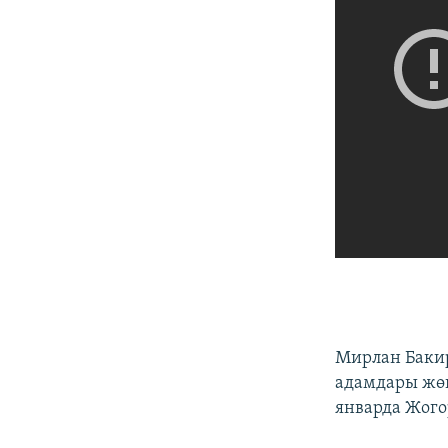
Мирлан Баки
адамдары жөн
январда Жого