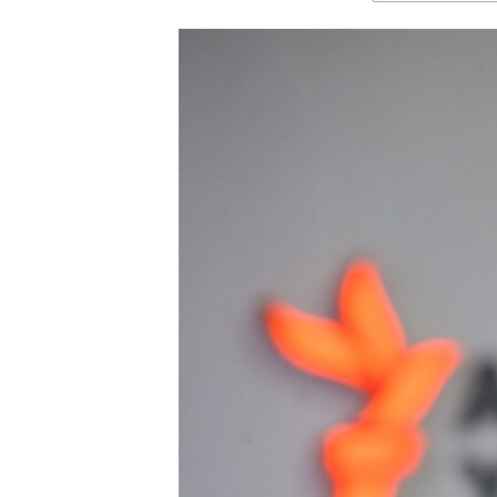
ЭЖЕ-СИҢДИЛЕР
АЗАТТЫК+
ЫҢГАЙСЫЗ СУРООЛОР