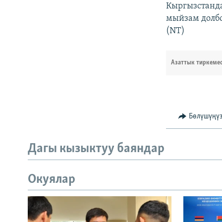
Кыргызстанда
мыйзам долбо
(NT)
Азаттык тиркеме
Бөлүшүңү
Дагы кызыктуу баяндар
Окуялар