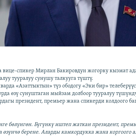
а вице-спикер Мирлан Бакировдун жогорку кызмат а
алуу тууралуу сунушу талкууга түштү.
нварда «Азаттыктын» түз ободогу «Эки бир» телеберүү
рда өзү сунуштаган мыйзам долбоор тууралуу түшүнд
рдагы президент, премьер жана спикерди колдоого б
киге бөлүнгөн. Бүгүнкү иштеп жаткан президент, прем
а өзүнчө берене. Аларды камкордукка жана коргоого ал