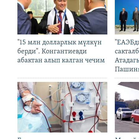
"15 млн долларлык мүлкүн
"ЕАЭБд
берди". Конгантиевди
сакталб
абактан алып калган чечим
Атадаг
Пашин