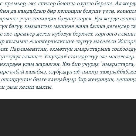
с-премьер, экс-спикер боюнча өзүнчө берене. Ал жерд
йин да кандайдыр бир кепилдик болушу үчүн, коркпо
рышы үчүн кепилдик болушу керек. Бул жерде социал
сүн багуу, кызматтык машине жана башка дегендер т
е экс-премьер деген күбөлүк берилет, коргоого алынат
ир кылмыш жоопкерчилигине тартуу маселеси Жогор
лат. Парламенттин, өкмөттүн имараттарына тоскоолд
үнчүлүк алышат. Ушундай стандарттуу эле маселелер. 
икирден улам жаралган. Кээ бир учурда "имараттарга,
ире албай калабыз, өзүбүздүн ой-пикир, тажрыйбабыз
, ошондуктан бизге кандайдыр бир жеңилдик, кепилди
он улам келип чыкты.