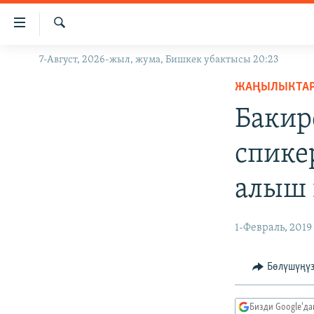
Линктер
Мазмунга
өтүңүз
Издөө
7-Август, 2026-жыл, жума, Бишкек убактысы 20:23
ЖАҢЫЛЫКТАР
Навигацияга
өтүңүз
ЖАҢЫЛЫКТА
КЫРГЫЗСТАН
Издөөгө
Бакир
ДҮЙНӨ
КЫРГЫЗСТАН
салыңыз
УКРАИНА
САЯСАТ
ДҮЙНӨ
спике
АТАЙЫН ИЛИКТӨӨ
ЭКОНОМИКА
БОРБОР АЗИЯ
алыш 
ТВ ПРОГРАММАЛАР
МАДАНИЯТ
ПОДКАСТ
БҮГҮН АЗАТТЫКТА
1-Февраль, 2019
ӨЗГӨЧӨ ПИКИР
ЭКСПЕРТТЕР ТАЛДАЙТ
БИЗ ЖАНА ДҮЙНӨ
Бөлүшүңү
ДАНИСТЕ
Бизди Google'д