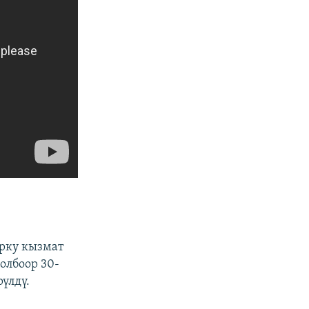
рку кызмат
олбоор 30-
үлдү.