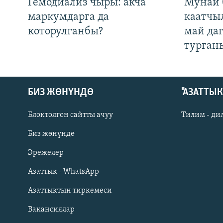
Гемодиализ чыры: акча
Мунай 
маркумдарга да
каатчы
которулганбы?
май да
турган
БИЗ ЖӨНҮНДӨ
"АЗАТТЫ
Блоктолгон сайтты ачуу
Тилим - ди
Биз жөнүндө
Русский
Эрежелер
Азаттык - WhatsApp
ОНЛАЙН ШЕРИНЕ
Азаттыктын тиркемеси
Вакансиялар