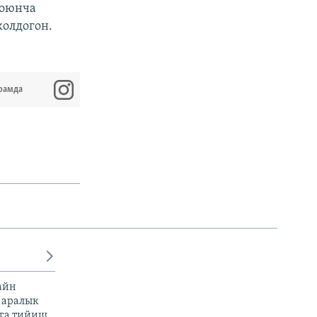
боюнча
колдогон.
рамда
айн
 аралык
га тийиш