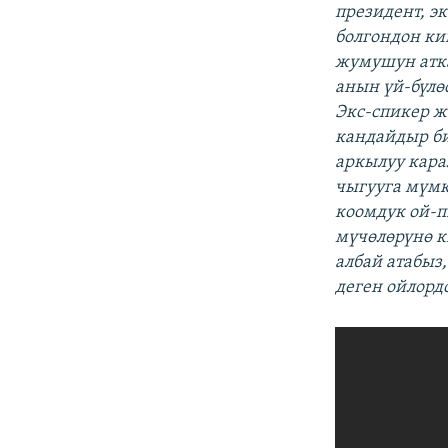
президент, эк
болгондон ки
жумушун атка
анын үй-бүлө
Экс-спикер ж
кандайдыр б
аркылуу кара
чыгууга мүмк
коомдук ой-п
мүчөлөрүнө к
албай атабыз
деген ойлорд