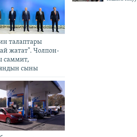
ин талаптары
ай жатат". Чолпон-
ы саммит,
яндын сыны