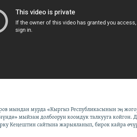
ров мындан мурда «Кыргыз Республикасынын эӊ жого
үндө» мыйзам долбоорун коомдук талкууга койгон. Д
рку Кеңештин сайтына жарыяланып, бирок кайра өчүр