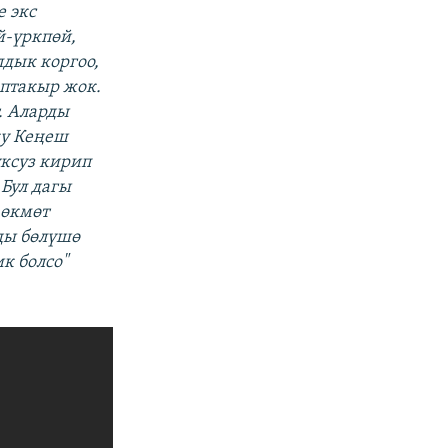
е экс
й-үркпөй,
дык коргоо,
аптакыр жок.
. Аларды
ку Кеңеш
уксуз кирип
Бул дагы
 өкмөт
ды бөлүшө
к болсо"