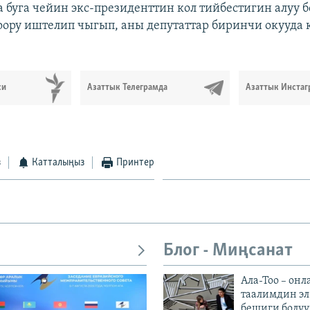
 буга чейин экс-президенттин кол тийбестигин алуу 
ору иштелип чыгып, аны депутаттар биринчи окууда 
си
Азаттык Телеграмда
Азаттык Инстаг
з
Катталыңыз
Принтер
Блог - Миңсанат
Ала-Тоо – онл
таалимдин эл
бешиги болуу