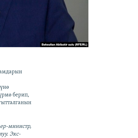
дамдарын
сүнө
үрмө берип,
агытталганын
ьер-министр,
уу. Экс-