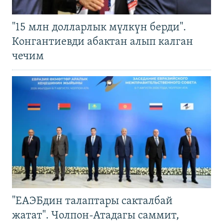
"15 млн долларлык мүлкүн берди".
Конгантиевди абактан алып калган
чечим
"ЕАЭБдин талаптары сакталбай
жатат". Чолпон-Атадагы саммит,