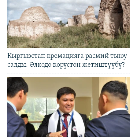
Кыргызстан кремацияга расмий тыюу
салды. Өлкөдө көрүстөн жетиштүүбү?