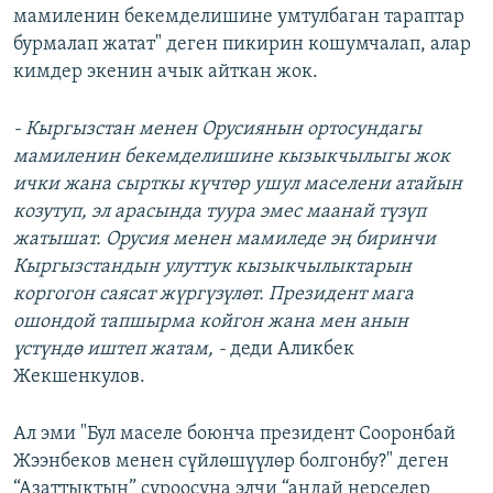
мамиленин бекемделишине умтулбаган тараптар
бурмалап жатат" деген пикирин кошумчалап, алар
кимдер экенин ачык айткан жок.
- Кыргызстан менен Орусиянын ортосундагы
мамиленин бекемделишине кызыкчылыгы жок
ички жана сырткы күчтөр ушул маселени атайын
козутуп, эл арасында туура эмес маанай түзүп
жатышат. Орусия менен мамиледе эң биринчи
Кыргызстандын улуттук кызыкчылыктарын
коргогон саясат жүргүзүлөт. Президент мага
ошондой тапшырма койгон жана мен анын
үстүндө иштеп жатам, -
деди Аликбек
Жекшенкулов.
Ал эми "Бул маселе боюнча президент Сооронбай
Жээнбеков менен сүйлөшүүлөр болгонбу?" деген
“Азаттыктын” суроосуна элчи “андай нерселер