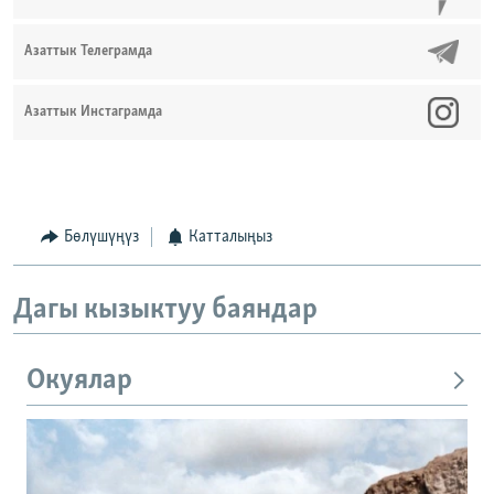
Азаттык Телеграмда
Азаттык Инстаграмда
Бөлүшүңүз
Катталыңыз
Дагы кызыктуу баяндар
Окуялар