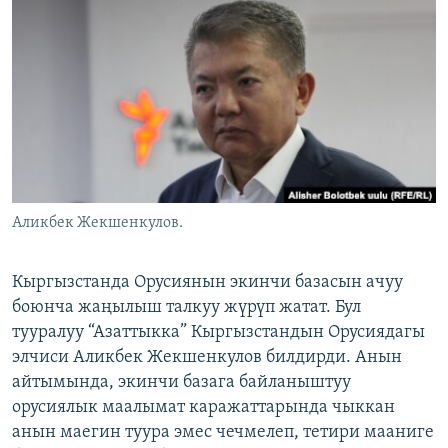
ОНЛАЙН ШЕРИНЕ
ЭЖЕ-СИҢДИЛЕР
АЗАТТЫК+
ЫҢГАЙСЫЗ СУРООЛОР
ЭЕ/АРнун бардык сайттары
Аликбек Жекшенкулов.
Кыргызстанда Орусиянын экинчи базасын ачуу
боюнча жаңылыш талкуу жүрүп жатат. Бул
тууралуу “Азаттыкка” Кыргызстандын Орусиядагы
элчиси Аликбек Жекшенкулов билдирди. Анын
айтымында, экинчи базага байланыштуу
орусиялык маалымат каражаттарында чыккан
анын маегин туура эмес чечмелеп, тетири мааниге