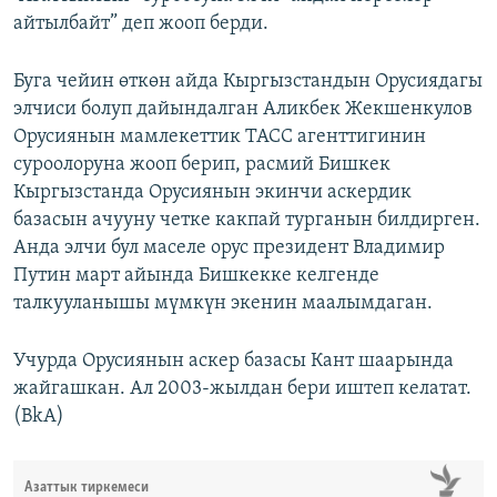
айтылбайт” деп жооп берди.
Буга чейин өткөн айда Кыргызстандын Орусиядагы
элчиси болуп дайындалган Аликбек Жекшенкулов
Орусиянын мамлекеттик ТАСС агенттигинин
суроолоруна жооп берип, расмий Бишкек
Кыргызстанда Орусиянын экинчи аскердик
базасын ачууну четке какпай турганын билдирген.
Анда элчи бул маселе орус президент Владимир
Путин март айында Бишкекке келгенде
талкууланышы мүмкүн экенин маалымдаган.
Учурда Орусиянын аскер базасы Кант шаарында
жайгашкан. Ал 2003-жылдан бери иштеп келатат.
(BkA)
Азаттык тиркемеси