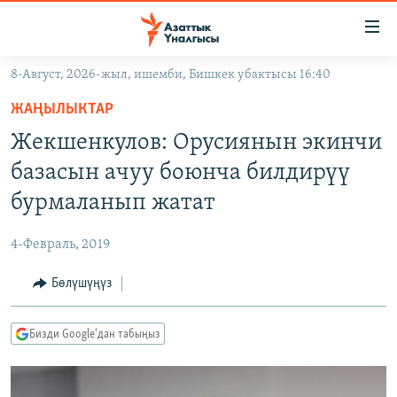
Линктер
Мазмунга
өтүңүз
8-Август, 2026-жыл, ишемби, Бишкек убактысы 16:40
Навигацияга
ЖАҢЫЛЫКТАР
өтүңүз
ЖАҢЫЛЫКТАР
КЫРГЫЗСТАН
Издөөгө
Жекшенкулов: Орусиянын экинчи
салыңыз
ДҮЙНӨ
КЫРГЫЗСТАН
базасын ачуу боюнча билдирүү
УКРАИНА
САЯСАТ
ДҮЙНӨ
бурмаланып жатат
АТАЙЫН ИЛИКТӨӨ
ЭКОНОМИКА
БОРБОР АЗИЯ
4-Февраль, 2019
ТВ ПРОГРАММАЛАР
МАДАНИЯТ
Бөлүшүңүз
ПОДКАСТ
БҮГҮН АЗАТТЫКТА
ӨЗГӨЧӨ ПИКИР
ЭКСПЕРТТЕР ТАЛДАЙТ
Бизди Google'дан табыңыз
БИЗ ЖАНА ДҮЙНӨ
Русский
ДАНИСТЕ