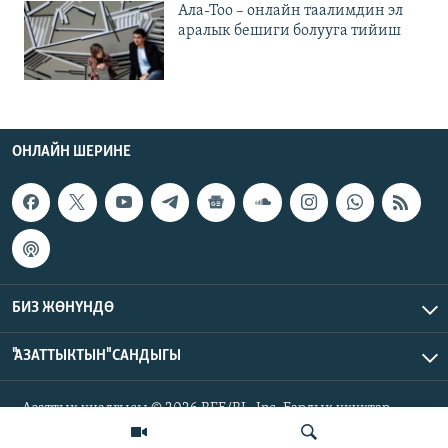
Ала-Тоо – онлайн таалимдин эл
аралык бешиги болууга тийиш
ОНЛАЙН ШЕРИНЕ
БИЗ ЖӨНҮНДӨ
"АЗАТТЫКТЫН" САНДЫГЫ
Азаттык үналгысы © 2026 RFE/RL, Inc. Бардык укуктар
корголгон.