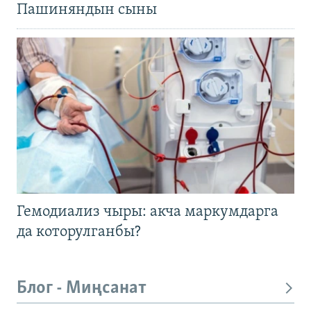
Пашиняндын сыны
Гемодиализ чыры: акча маркумдарга
да которулганбы?
Блог - Миңсанат