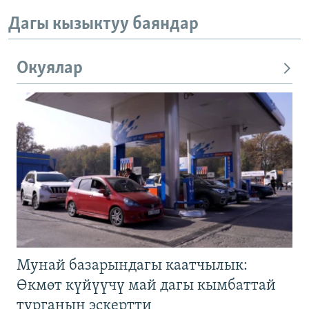
Дагы кызыктуу баяндар
Окуялар
Мунай базарындагы каатчылык:
Өкмөт күйүүчү май дагы кымбаттай
турганын эскертти