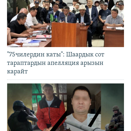
"75чилердин каты": Шаардык сот
тараптардын апелляция арызын
карайт