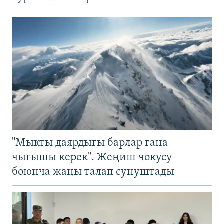
"Мыкты даярдыгы барлар гана
чыгышы керек". Жеңиш чокусу
боюнча жаңы талап сунуштады