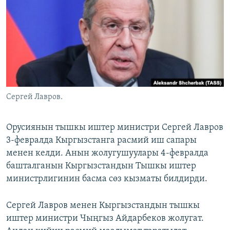
ОНЛАЙН ШЕРИНЕ
ЭЖЕ-СИҢДИЛЕР
АЗАТТЫК+
ЫҢГАЙСЫЗ СУРООЛОР
ЭЕ/АРнун бардык сайттары
Сергей Лавров.
Орусиянын тышкы иштер министри Сергей Лавров
3-февралда Кыргызстанга расмий иш сапары
менен келди. Анын жолугушуулары 4-февралда
башталганын Кыргызстандын Тышкы иштер
министрлигинин басма сөз кызматы билдирди.
Сергей Лавров менен Кыргызстандын тышкы
иштер министри Чыңгыз Айдарбеков жолугат.