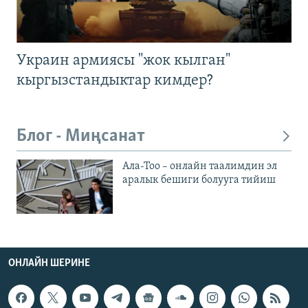
Украин армиясы "жок кылган"
кыргызстандыктар кимдер?
Блог - Миңсанат
Ала-Тоо – онлайн таалимдин эл
аралык бешиги болууга тийиш
ОНЛАЙН ШЕРИНЕ