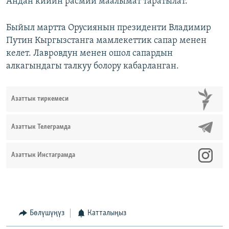
Андан кийин расмий маалымат таратылат.
Быйыл мартта Орусиянын президенти Владимир
Путин Кыргызстанга мамлекеттик сапар менен
келет. Лавровдун менен ошол сапардын
алкагындагы талкуу болору кабарланган.
Азаттык тиркемеси
Азаттык Телеграмда
Азаттык Инстаграмда
Бөлүшүңүз
Катталыңыз