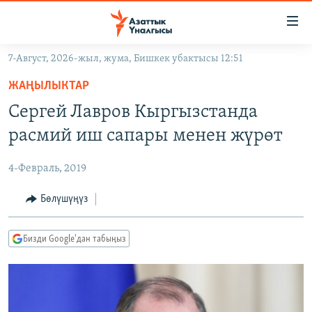
Линктер
Мазмунга
өтүңүз
7-Август, 2026-жыл, жума, Бишкек убактысы 12:51
Навигацияга
ЖАҢЫЛЫКТАР
өтүңүз
ЖАҢЫЛЫКТАР
КЫРГЫЗСТАН
Издөөгө
Сергей Лавров Кыргызстанда
салыңыз
ДҮЙНӨ
КЫРГЫЗСТАН
расмий иш сапары менен жүрөт
УКРАИНА
САЯСАТ
ДҮЙНӨ
4-Февраль, 2019
АТАЙЫН ИЛИКТӨӨ
ЭКОНОМИКА
БОРБОР АЗИЯ
ТВ ПРОГРАММАЛАР
Бөлүшүңүз
МАДАНИЯТ
ПОДКАСТ
БҮГҮН АЗАТТЫКТА
Бизди Google'дан табыңыз
ӨЗГӨЧӨ ПИКИР
ЭКСПЕРТТЕР ТАЛДАЙТ
БИЗ ЖАНА ДҮЙНӨ
Русский
ДАНИСТЕ