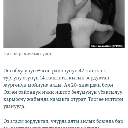
ОНЛАЙН ШЕРИНЕ
ЭЖЕ-СИҢДИЛЕР
АЗАТТЫК+
ЫҢГАЙСЫЗ СУРООЛОР
ЭЕ/АРнун бардык сайттары
Иллюстрациялык сүрөт.
Ош облусунун Өзгөн районунун 47 жаштагы
тургуну өзүнүн 14 жаштагы кызын зордуктап
жүргөнүн мойнуна алды. Ал 20-январдан бери
Өзгөн райондук ички иштер бөлүмүнүн убактылуу
кармоочу жайында камакта отурат. Тергөө иштери
уланууда.
Өз атасы зордуктап, учурда алты айлык боюнда бар