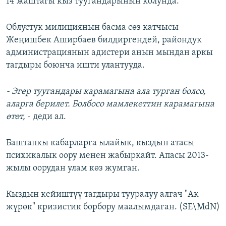
14 жаштагы кыз туугандарынын колунда.
Облустук милициянын басма сөз катчысы
Жеңишбек Аширбаев билдиргендей, райондук
администрациянын адистери анын мындан аркы
тагдыры боюнча ишти улантууда.
- Эгер туугандары карамагына ала турган болсо,
аларга берилет. Болбосо мамлекеттин карамагына
өтөт,
- деди ал.
Баштапкы кабарларга ылайык, кыздын атасы
психикалык оору менен жабыркайт. Апасы 2013-
жылы оорудан улам көз жумган.
Кыздын кейиштүү тагдыры тууралуу алгач "Ак
жүрөк" кризистик борбору маалымдаган. (SE\MdN)