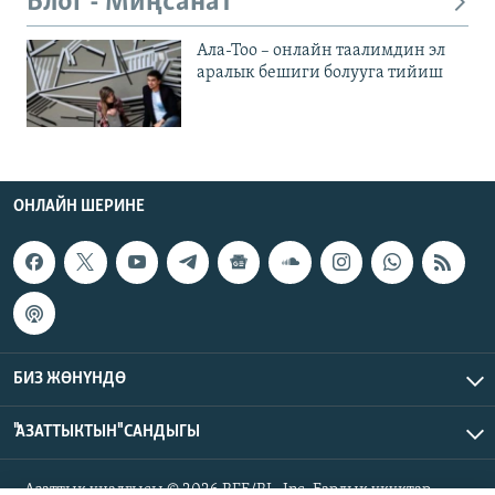
Блог - Миңсанат
Ала-Тоо – онлайн таалимдин эл
аралык бешиги болууга тийиш
ОНЛАЙН ШЕРИНЕ
БИЗ ЖӨНҮНДӨ
"АЗАТТЫКТЫН" САНДЫГЫ
Азаттык үналгысы © 2026 RFE/RL, Inc. Бардык укуктар