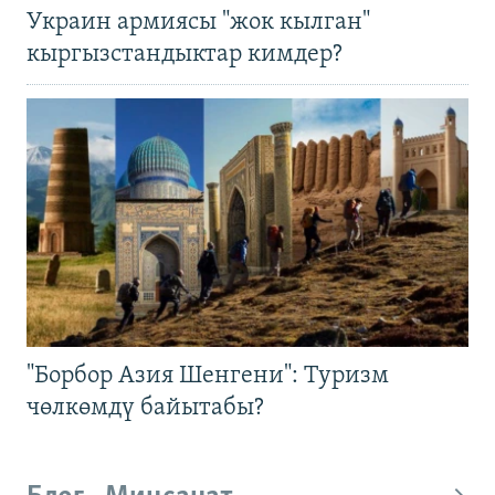
Украин армиясы "жок кылган"
кыргызстандыктар кимдер?
"Борбор Азия Шенгени": Туризм
чөлкөмдү байытабы?