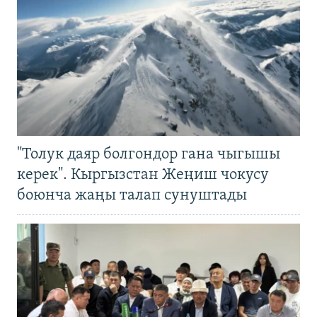
"Толук даяр болгондор гана чыгышы
керек". Кыргызстан Жеңиш чокусу
боюнча жаңы талап сунуштады