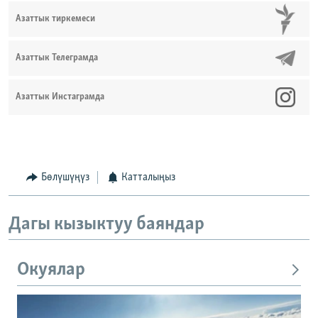
Азаттык тиркемеси
Азаттык Телеграмда
Азаттык Инстаграмда
Бөлүшүңүз
Катталыңыз
Дагы кызыктуу баяндар
Окуялар