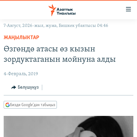
Линктер
Мазмунга
өтүңүз
7-Август, 2026-жыл, жума, Бишкек убактысы 04:46
Навигацияга
ЖАҢЫЛЫКТАР
өтүңүз
ЖАҢЫЛЫКТАР
КЫРГЫЗСТАН
Издөөгө
Өзгөндө атасы өз кызын
салыңыз
ДҮЙНӨ
КЫРГЫЗСТАН
зордуктаганын мойнуна алды
УКРАИНА
САЯСАТ
ДҮЙНӨ
4-Февраль, 2019
АТАЙЫН ИЛИКТӨӨ
ЭКОНОМИКА
БОРБОР АЗИЯ
ТВ ПРОГРАММАЛАР
Бөлүшүңүз
МАДАНИЯТ
ПОДКАСТ
БҮГҮН АЗАТТЫКТА
Бизди Google'дан табыңыз
ӨЗГӨЧӨ ПИКИР
ЭКСПЕРТТЕР ТАЛДАЙТ
БИЗ ЖАНА ДҮЙНӨ
Русский
ДАНИСТЕ