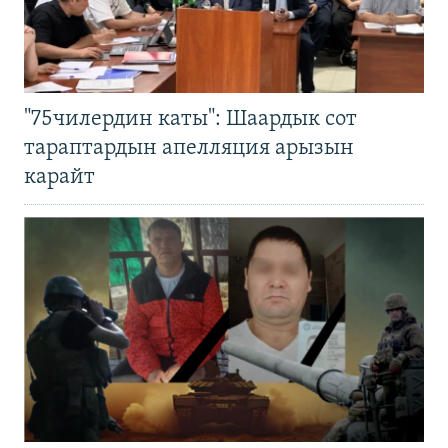
"75чилердин каты": Шаардык сот
тараптардын апелляция арызын
карайт