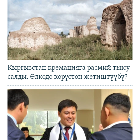
Кыргызстан кремацияга расмий тыюу
салды. Өлкөдө көрүстөн жетиштүүбү?