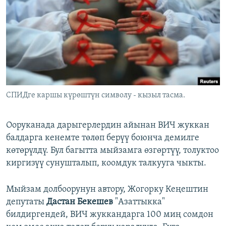
ОНЛАЙН ШЕРИНЕ
ЭЖЕ-СИҢДИЛЕР
АЗАТТЫК+
ЫҢГАЙСЫЗ СУРООЛОР
ЭЕ/АРнун бардык сайттары
СПИДге каршы күрөштүн символу - кызыл тасма.
Ооруканада дарыгерлердин айынан ВИЧ жуккан
балдарга кенемте төлөп берүү боюнча демилге
көтөрүлдү. Бул багытта мыйзамга өзгөртүү, толуктоо
киргизүү сунушталып, коомдук талкууга чыкты.
Мыйзам долбоорунун автору, Жогорку Кеңештин
депутаты
Дастан Бекешев
"Азаттыкка"
билдиргендей, ВИЧ жуккандарга 100 миң сомдон