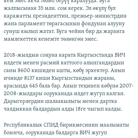
кем эмес акча төлөп берүү каралууда. Буга
жалпысынан 35 млн. сом керек. Эл өкүлү бул
каражатты президенттин, премьер-министрдин
жана парламент төрагасынын фондунан алууну
сунуш кылып жатат. Буга чейин бир да жаранга
мамлекеттен кенемте төлөнгөн эмес.
2018-жылдын соңуна карата Кыргызстанда ВИЧ
илдети менен расмий каттоого алынгандардын
саны 8600 кишиден ашты, көбү эркектер. Анын
ичинде 8137 киши Кыргызстандын жараны,
арасында 645 бала бар. Анын теңинен көбүнө 2007-
2008-жылдары ооруканада илдет жугуп калган.
Дарыгерлердин шалаакылыгы менен дартка
чалдыккан балдардын алды 18ге чыгып калды.
Республикалык СПИД бирикмесинин маалыматы
боюнча, ооруканада балдарга ВИЧ жугуп