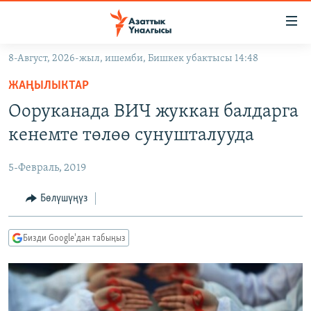
Линктер
Мазмунга
өтүңүз
8-Август, 2026-жыл, ишемби, Бишкек убактысы 14:48
Навигацияга
ЖАҢЫЛЫКТАР
өтүңүз
ЖАҢЫЛЫКТАР
КЫРГЫЗСТАН
Издөөгө
Ооруканада ВИЧ жуккан балдарга
салыңыз
ДҮЙНӨ
КЫРГЫЗСТАН
кенемте төлөө сунушталууда
УКРАИНА
САЯСАТ
ДҮЙНӨ
5-Февраль, 2019
АТАЙЫН ИЛИКТӨӨ
ЭКОНОМИКА
БОРБОР АЗИЯ
ТВ ПРОГРАММАЛАР
Бөлүшүңүз
МАДАНИЯТ
ПОДКАСТ
БҮГҮН АЗАТТЫКТА
Бизди Google'дан табыңыз
ӨЗГӨЧӨ ПИКИР
ЭКСПЕРТТЕР ТАЛДАЙТ
БИЗ ЖАНА ДҮЙНӨ
Русский
ДАНИСТЕ