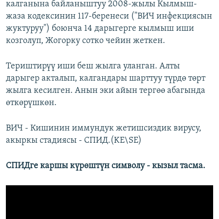
калганына байланыштуу 2008-жылы Кылмыш-
жаза кодексинин 117-беренеси ("ВИЧ инфекциясын
жуктуруу") боюнча 14 дарыгерге кылмыш иши
козголуп, Жогорку сотко чейин жеткен.
Териштирүү иши беш жылга уланган. Алты
дарыгер акталып, калгандары шарттуу түрдө төрт
жылга кесилген. Анын эки айын тергөө абагында
өткөрүшкөн.
ВИЧ - Кишинин иммундук жетишсиздик вирусу,
акыркы стадиясы - СПИД.(KE\SE)
СПИДге каршы күрөштүн символу - кызыл тасма.