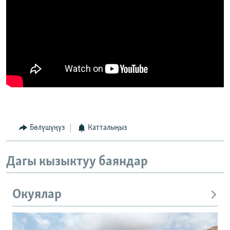
Бөлүшүңүз
Катталыңыз
Дагы кызыктуу баяндар
Окуялар