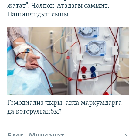
жатат". Чолпон-Атадагы саммит,
Пашиняндын сыны
Гемодиализ чыры: акча маркумдарга
да которулганбы?