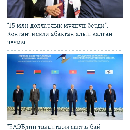
"15 млн долларлык мүлкүн берди".
Конгантиевди абактан алып калган
чечим
"ЕАЭБдин талаптары сакталбай