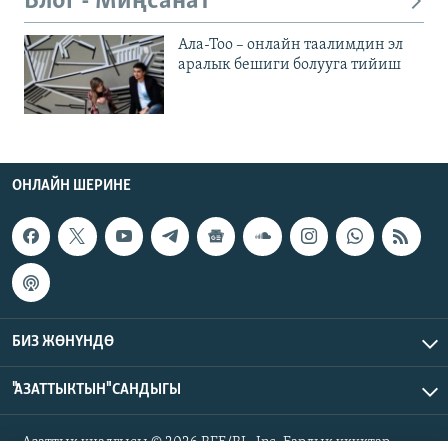
Блог - Миңсанат
Ала-Тоо – онлайн таалимдин эл
аралык бешиги болууга тийиш
ОНЛАЙН ШЕРИНЕ
БИЗ ЖӨНҮНДӨ
"АЗАТТЫКТЫН" САНДЫГЫ
Азаттык үналгысы © 2026 RFE/RL, Inc. Бардык укуктар