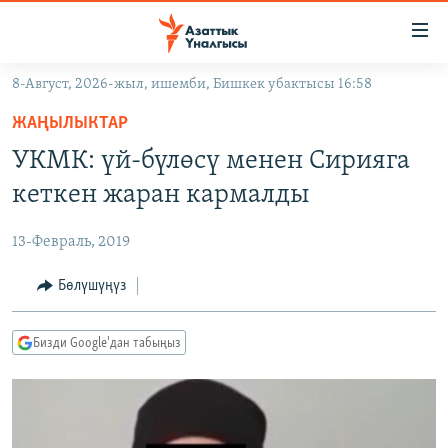
Линктер
Мазмунга
өтүңүз
8-Август, 2026-жыл, ишемби, Бишкек убактысы 16:58
Навигацияга
ЖАҢЫЛЫКТАР
өтүңүз
ЖАҢЫЛЫКТАР
КЫРГЫЗСТАН
Издөөгө
УКМК: үй-бүлөсү менен Сирияга
салыңыз
ДҮЙНӨ
КЫРГЫЗСТАН
кеткен жаран кармалды
УКРАИНА
САЯСАТ
ДҮЙНӨ
13-Февраль, 2019
АТАЙЫН ИЛИКТӨӨ
ЭКОНОМИКА
БОРБОР АЗИЯ
ТВ ПРОГРАММАЛАР
Бөлүшүңүз
МАДАНИЯТ
ПОДКАСТ
БҮГҮН АЗАТТЫКТА
Бизди Google'дан табыңыз
ӨЗГӨЧӨ ПИКИР
ЭКСПЕРТТЕР ТАЛДАЙТ
БИЗ ЖАНА ДҮЙНӨ
Русский
ДАНИСТЕ