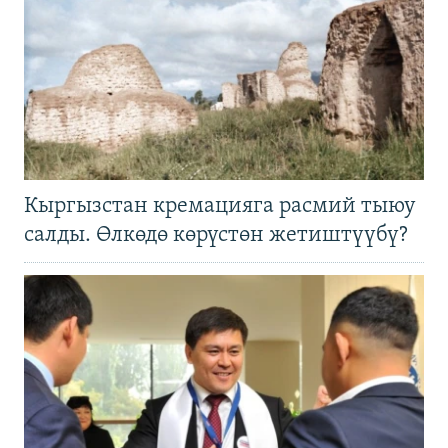
Кыргызстан кремацияга расмий тыюу
салды. Өлкөдө көрүстөн жетиштүүбү?