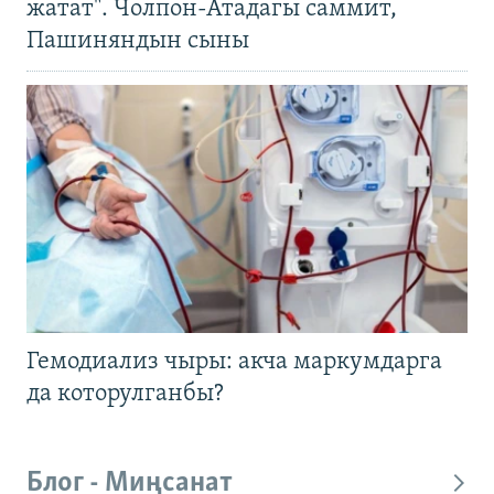
жатат". Чолпон-Атадагы саммит,
Пашиняндын сыны
Гемодиализ чыры: акча маркумдарга
да которулганбы?
Блог - Миңсанат