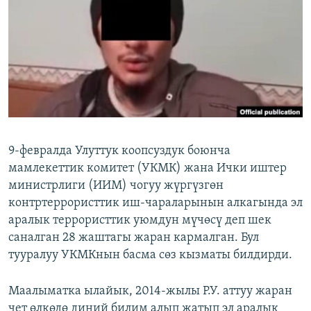
ОНЛАЙН ШЕРИНЕ
ЭЖЕ-СИҢДИЛЕР
АЗАТТЫК+
ЫҢГАЙСЫЗ СУРООЛОР
ЭЕ/АРнун бардык сайттары
9-февралда Улуттук коопсуздук боюнча
мамлекеттик комитет (УКМК) жана Ички иштер
министрлиги (ИИМ) чогуу жүргүзгөн
контртеррористтик иш-чараларынын алкагында эл
аралык террористтик уюмдун мүчөсү деп шек
саналган 28 жаштагы жаран кармалган. Бул
тууралуу УКМКнын басма сөз кызматы билдирди.
Маалыматка ылайык, 2014-жылы Р.У. аттуу жаран
чет өлкөдө диний билим алып жатып эл аралык