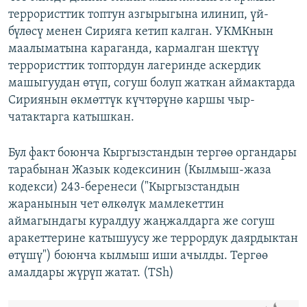
террористтик топтун азгырыгына илинип, үй-
бүлөсү менен Сирияга кетип калган. УКМКнын
маалыматына караганда, кармалган шектүү
террористтик топтордун лагеринде аскердик
машыгуудан өтүп, согуш болуп жаткан аймактарда
Сириянын өкмөттүк күчтөрүнө каршы чыр-
чатактарга катышкан.
Бул факт боюнча Кыргызстандын тергөө органдары
тарабынан Жазык кодексинин (Кылмыш-жаза
кодекси) 243-беренеси ("Кыргызстандын
жаранынын чет өлкөлүк мамлекеттин
аймагындагы куралдуу жаңжалдарга же согуш
аракеттерине катышуусу же террордук даярдыктан
өтүшү") боюнча кылмыш иши ачылды. Тергөө
амалдары жүрүп жатат. (TSh)