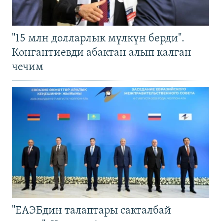
"15 млн долларлык мүлкүн берди".
Конгантиевди абактан алып калган
чечим
"ЕАЭБдин талаптары сакталбай