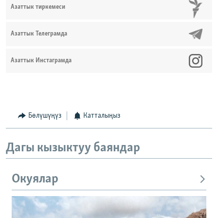
Азаттык тиркемеси
Азаттык Телеграмда
Азаттык Инстаграмда
Бөлүшүңүз
Катталыңыз
Дагы кызыктуу баяндар
Окуялар