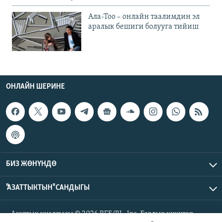
Ала-Тоо – онлайн таалимдин эл
аралык бешиги болууга тийиш
ОНЛАЙН ШЕРИНЕ
БИЗ ЖӨНҮНДӨ
"АЗАТТЫКТЫН" САНДЫГЫ
Азаттык үналгысы © 2026 RFE/RL, Inc. Бардык укуктар