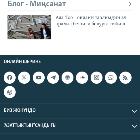
Блог - Миңсанат
Ала-Тоо – онлайн таалимдин эл
аралык бешиги болууга тийиш
ОНЛАЙН ШЕРИНЕ
БИЗ ЖӨНҮНДӨ
"АЗАТТЫКТЫН" САНДЫГЫ