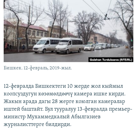
ОНЛАЙН ШЕРИНЕ
ЭЖЕ-СИҢДИЛЕР
АЗАТТЫК+
ЫҢГАЙСЫЗ СУРООЛОР
ЭЕ/АРнун бардык сайттары
Бишкек. 12-февраль, 2019-жыл.
12-февралда Бишкектеги 10 жерде жол кыймыл
коопсуздугун көзөмөлдөөчү камера ишке кирди.
Жакын арада дагы 28 жерге коюлган камералар
иштей баштайт. Бул тууралуу 13-февралда премьер-
министр Мухаммедкалый Абылгазиев
журналисттерге билдирди.