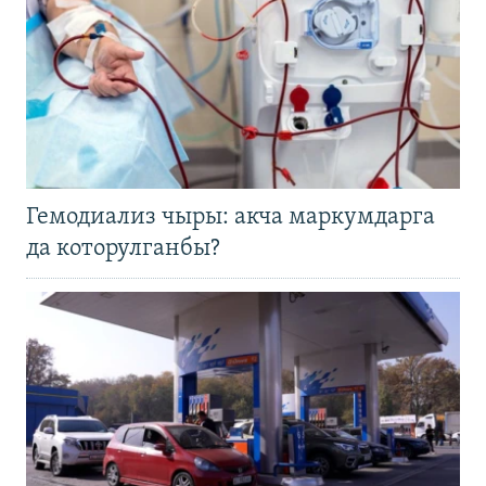
Гемодиализ чыры: акча маркумдарга
да которулганбы?