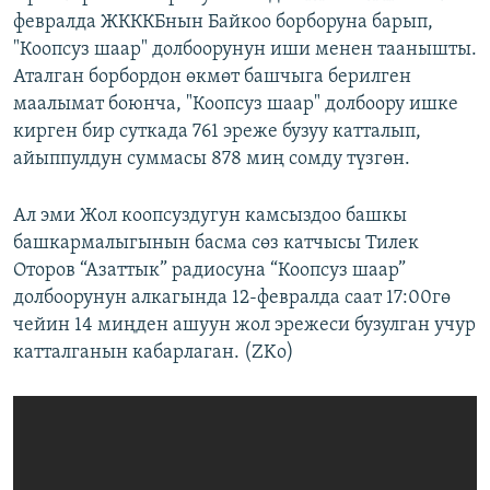
февралда ЖКККБнын Байкоо борборуна барып,
"Коопсуз шаар" долбоорунун иши менен таанышты.
Аталган борбордон өкмөт башчыга берилген
маалымат боюнча, "Коопсуз шаар" долбоору ишке
кирген бир суткада 761 эреже бузуу катталып,
айыппулдун суммасы 878 миң сомду түзгөн.
Ал эми Жол коопсуздугун камсыздоо башкы
башкармалыгынын басма сөз катчысы Тилек
Оторов “Азаттык” радиосуна “Коопсуз шаар”
долбоорунун алкагында 12-февралда саат 17:00гө
чейин 14 миңден ашуун жол эрежеси бузулган учур
катталганын кабарлаган. (ZKo)