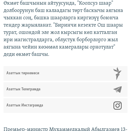
Өкмөт башчынын айтуусунда, "Коопсуз шаар"
долбоорунун баш калаадагы төрт баскычы аягына
чыккан соң, башка шаарларга киргизүү боюнча
тендер жарыяланат. "Биринчи кезекте Ош шаары
турат, ошондой эле жол кырсыгы көп катталган
ири магистралдарга, облустук борборлорго жыл
аягына чейин көзөмөл камералары орнотулат"
деди өкмөт башчы.
Азаттык тиркемеси
Азаттык Телеграмда
Азаттык Инстаграмда
Премьер-министр Мухаммедкалый Абылгазиев 13-