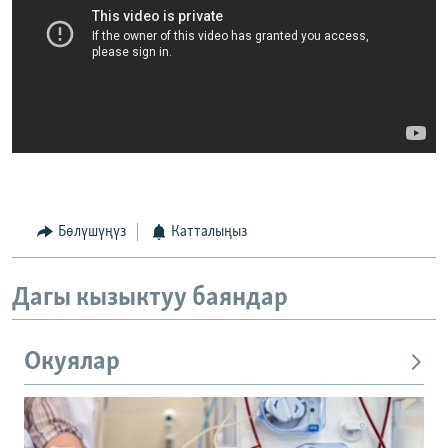
Бөлүшүңүз
Катталыңыз
Дагы кызыктуу баяндар
Окуялар