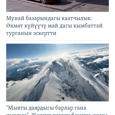
Мунай базарындагы каатчылык:
Өкмөт күйүүчү май дагы кымбаттай
турганын эскертти
"Мыкты даярдыгы барлар гана