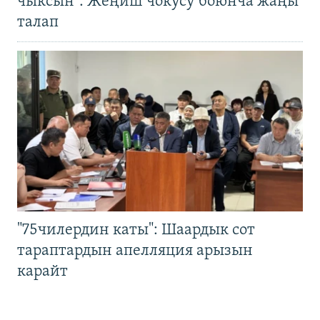
чыксын". Жеңиш чокусу боюнча жаңы
талап
"75чилердин каты": Шаардык сот
тараптардын апелляция арызын
карайт