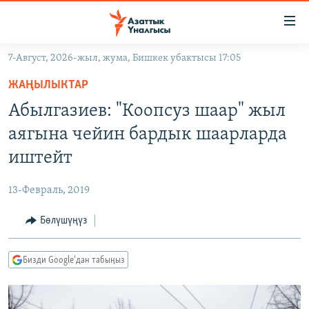
Линктер
Мазмунга
өтүңүз
7-Август, 2026-жыл, жума, Бишкек убактысы 17:05
Навигацияга
ЖАҢЫЛЫКТАР
өтүңүз
ЖАҢЫЛЫКТАР
КЫРГЫЗСТАН
Издөөгө
Абылгазиев: "Коопсуз шаар" жыл
салыңыз
ДҮЙНӨ
КЫРГЫЗСТАН
аягына чейин бардык шаарларда
УКРАИНА
САЯСАТ
ДҮЙНӨ
иштейт
АТАЙЫН ИЛИКТӨӨ
ЭКОНОМИКА
БОРБОР АЗИЯ
13-Февраль, 2019
ТВ ПРОГРАММАЛАР
МАДАНИЯТ
Бөлүшүңүз
ПОДКАСТ
БҮГҮН АЗАТТЫКТА
ӨЗГӨЧӨ ПИКИР
ЭКСПЕРТТЕР ТАЛДАЙТ
Бизди Google'дан табыңыз
БИЗ ЖАНА ДҮЙНӨ
Русский
ДАНИСТЕ