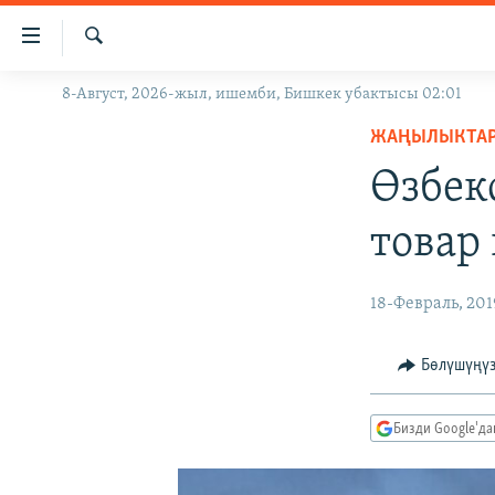
Линктер
Мазмунга
өтүңүз
Издөө
8-Август, 2026-жыл, ишемби, Бишкек убактысы 02:01
ЖАҢЫЛЫКТАР
Навигацияга
өтүңүз
ЖАҢЫЛЫКТА
КЫРГЫЗСТАН
Издөөгө
Өзбек
ДҮЙНӨ
КЫРГЫЗСТАН
салыңыз
УКРАИНА
САЯСАТ
ДҮЙНӨ
товар
АТАЙЫН ИЛИКТӨӨ
ЭКОНОМИКА
БОРБОР АЗИЯ
ТВ ПРОГРАММАЛАР
МАДАНИЯТ
18-Февраль, 201
ПОДКАСТ
БҮГҮН АЗАТТЫКТА
Бөлүшүңү
ӨЗГӨЧӨ ПИКИР
ЭКСПЕРТТЕР ТАЛДАЙТ
БИЗ ЖАНА ДҮЙНӨ
Бизди Google'д
ДАНИСТЕ