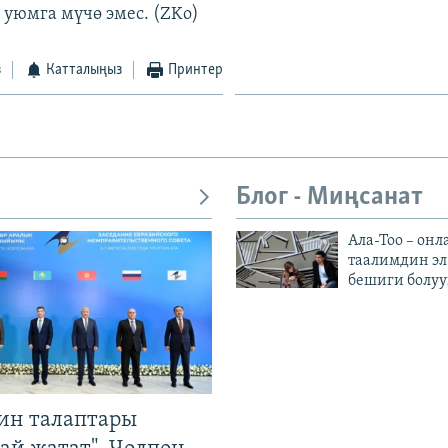
 уюмга мүчө эмес. (ZKo)
з
Катталыңыз
Принтер
Блог - Миңсанат
Ала-Тоо – онл
таалимдин эл
бешиги болуу
ин талаптары