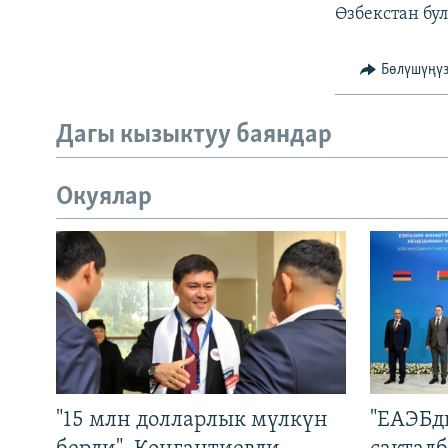
Өзбекстан бул
Бөлүшүңү
Дагы кызыктуу баяндар
Окуялар
"15 млн долларлык мүлкүн
"ЕАЭБд