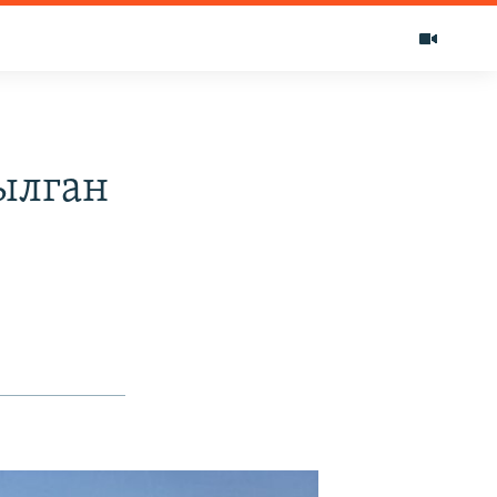
ылган