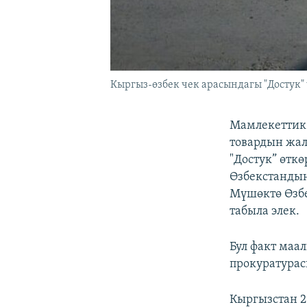
Кыргыз-өзбек чек арасындагы "Достук" 
Мамлекеттик
товардын жал
"Достук” өтк
Өзбекстандын
Мүшөктө Өзбе
табыла элек.
Бул факт маа
прокуратурас
Кыргызстан 