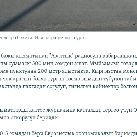
чек ара бекети. Иллюстрациялык сүрөт.
 бажы кызматынан "Азаттык" радиосуна кабарлашкан
пы суммасы 500 миң сомдон ашат. Мыйзамсыз товар
өрмө пунктунан 200 метр алыстыкта, Кыргызстан мене
 чек арасын бөлүп турган тосмо зымдын түбүнөн табы
кстанда пахтадан согулуп, тигилген көйнөктөр болгон
лыматтарды каттоо журналына катталып, тергөө үчүн 
ына өткөрүлүп берилди.
2015-жылдан бери Евразиялык экономикалык биримди