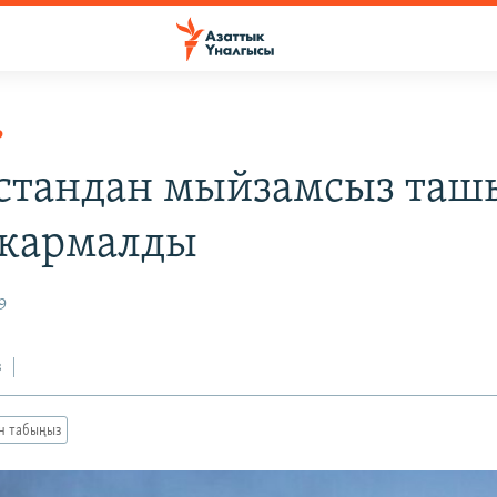
Р
стандан мыйзамсыз таш
 кармалды
9
з
ан табыңыз