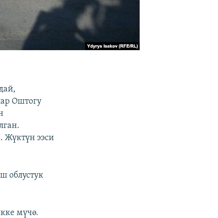
дай,
лар Оштогу
н
лган.
. Жүктүн ээси
Ош облустук
кке мүчө.