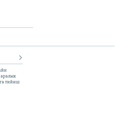
айн
 аралык
га тийиш