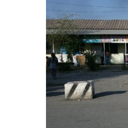
ЭЖЕ-СИҢДИЛЕР
АЗАТТЫК+
ЫҢГАЙСЫЗ СУРООЛОР