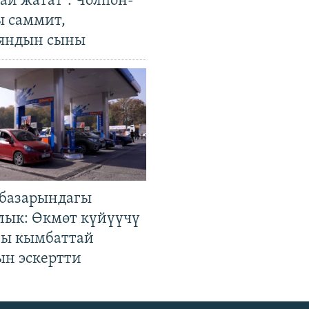
ай жатат". Чолпон-
ы саммит,
яндын сыны
базарындагы
лык: Өкмөт күйүүчү
гы кымбаттай
ын эскертти