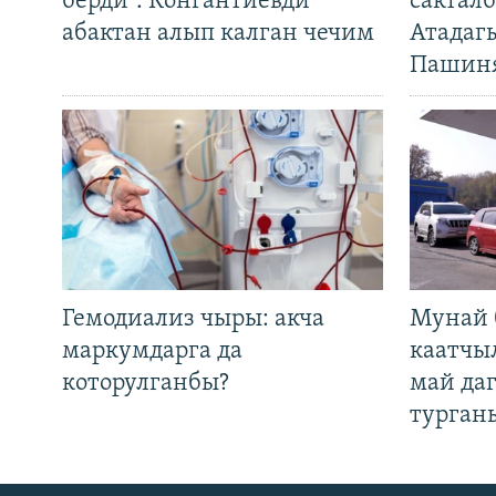
берди". Конгантиевди
сакталб
абактан алып калган чечим
Атадаг
Пашин
Гемодиализ чыры: акча
Мунай 
маркумдарга да
каатчы
которулганбы?
май да
турган