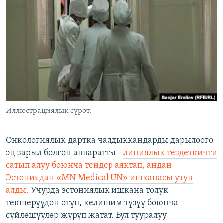
ОНЛАЙН ШЕРИНЕ
ЭЖЕ-СИҢДИЛЕР
АЗАТТЫК+
ЫҢГАЙСЫЗ СУРООЛОР
ЭЕ/АРнун бардык сайттары
Иллюстрациялык сүрөт.
Онкологиялык дартка чалдыккандарды дарылоого
эң зарыл болгон аппаратты -
линиялык тездеткичти
сатып алуу боюнча тендер аяктап, андан
Эстониядан «​MN Medical UN»​ ишканасы утуп
алды.
Учурда эстониялык ишкана толук
текшерүүдөн өтүп, келишим түзүү боюнча
сүйлөшүүлөр жүрүп жатат. Бул тууралуу