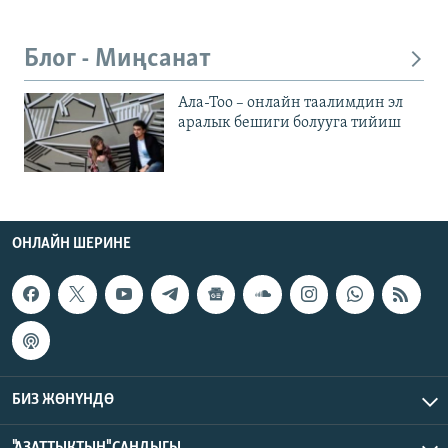
Блог - Миңсанат
Ала-Тоо – онлайн таалимдин эл
аралык бешиги болууга тийиш
ОНЛАЙН ШЕРИНЕ
БИЗ ЖӨНҮНДӨ
"АЗАТТЫКТЫН" САНДЫГЫ