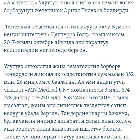
«Азаттыкка» Улуттук онкология жана гематология
борборунун жетекчиси Эрнис Тилеков билдирди.
Линиялык тездеткичти сатып алууга акча Кумтөр
кенин иштеткен «Центерра Голд» компаниясы
2017-жылы октябрь айында эки тараптуу
келишимдин негизинде берген.
Улуттук онкология жана гематология борбору
тендердеги линиялык тездеткичтин суммасын 352
млн. 26 миң сомго баалаган. Ал эми андан утуп
чыккан «MN Medical UN» компаниясы 3 млн. 874
778 доллар же 270 млн. 653 243 сомго 2018-жылы
жасалган, жаңы эки линиялык тездеткич сатып
келүүгө убада берген. Тендердин шарты боюнча,
бул акчанын ичинде аппаратты сатып алып келүү,
аны орнотуу жана аппаратты иштетүү боюнча
тиешелүү адистерди окутуу акысы да камтылган.