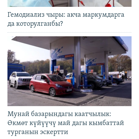
Гемодиализ чыры: акча маркумдарга
да которулганбы?
Мунай базарындагы каатчылык:
Өкмөт күйүүчү май дагы кымбаттай
турганын эскертти