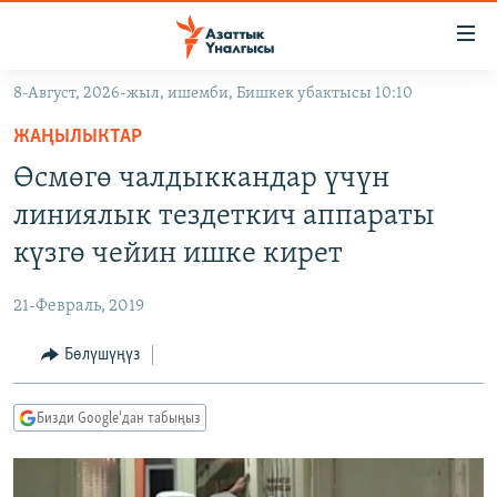
Линктер
Мазмунга
өтүңүз
8-Август, 2026-жыл, ишемби, Бишкек убактысы 10:10
Навигацияга
ЖАҢЫЛЫКТАР
өтүңүз
ЖАҢЫЛЫКТАР
КЫРГЫЗСТАН
Издөөгө
Өсмөгө чалдыккандар үчүн
салыңыз
ДҮЙНӨ
КЫРГЫЗСТАН
линиялык тездеткич аппараты
УКРАИНА
САЯСАТ
ДҮЙНӨ
күзгө чейин ишке кирет
АТАЙЫН ИЛИКТӨӨ
ЭКОНОМИКА
БОРБОР АЗИЯ
21-Февраль, 2019
ТВ ПРОГРАММАЛАР
МАДАНИЯТ
Бөлүшүңүз
ПОДКАСТ
БҮГҮН АЗАТТЫКТА
ӨЗГӨЧӨ ПИКИР
ЭКСПЕРТТЕР ТАЛДАЙТ
Бизди Google'дан табыңыз
БИЗ ЖАНА ДҮЙНӨ
Русский
ДАНИСТЕ