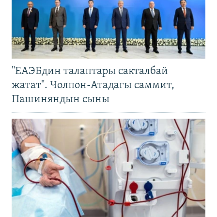
"ЕАЭБдин талаптары сакталбай
жатат". Чолпон-Атадагы саммит,
Пашиняндын сыны