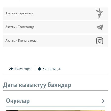
Азаттык тиркемеси
Азаттык Телеграмда
Азаттык Инстаграмда
Бөлүшүңүз
Катталыңыз
Дагы кызыктуу баяндар
Окуялар