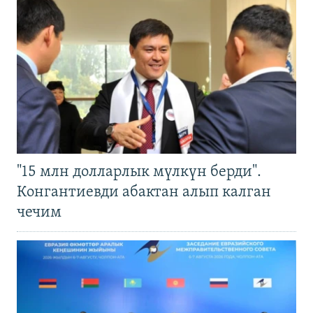
"15 млн долларлык мүлкүн берди".
Конгантиевди абактан алып калган
чечим