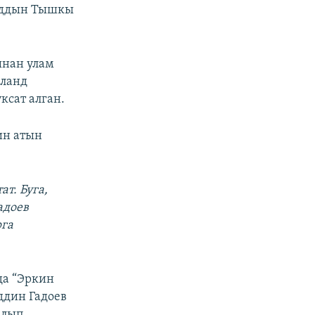
нддын Тышкы
ынан улам
рланд
ксат алган.
ин атын
т. Буга,
адоев
рга
да “Эркин
ддин Гадоев
алып