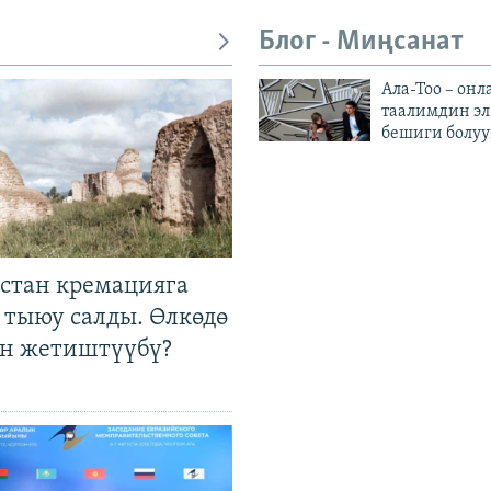
Блог - Миңсанат
Ала-Тоо – онл
таалимдин эл
бешиги болуу
стан кремацияга
 тыюу салды. Өлкөдө
өн жетиштүүбү?