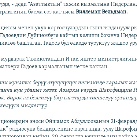
уда,
- деди “Азаттыктын” тажик кызматына Нидерла
трлигинин басма сөз катчысы
Виллеман Вельдман.
циясы менен укук коргоочулардын тынчсыздануулар
Гадоевдин Дүйшөмбүгө кайтып келиши боюнча Ниде
иктөө баштаган. Гадоев бул өлкөдө туруктуу жашоо уру
аз мурдарак Тажикстандын Ички иштер министрлигин
маткери Гадоев кармалганын четке каккан.
иши мунапыс берүү өтүнүчүнүн негизинде каралып жата
 канча күн убакыт кетет. Азыркы учурда Шарофиддин Г
к. Бирок ал белгилүү бир сааттарда тиешелүү органда
келүүгө милдеттүү.
ционердин энеси Ойшамох Абдуллоеванын 21-феврал
ык” радиосуна билдиргенине караганда, уулу Шарофи
н түнөгөндөн кийин, 20-февралда кечинде аны кайра 