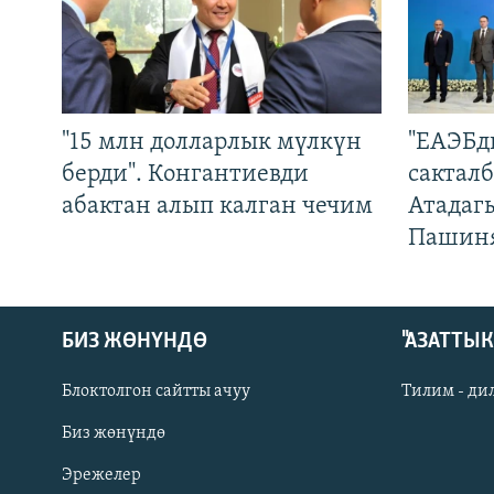
"15 млн долларлык мүлкүн
"ЕАЭБд
берди". Конгантиевди
сакталб
абактан алып калган чечим
Атадаг
Пашин
БИЗ ЖӨНҮНДӨ
"АЗАТТЫ
Блоктолгон сайтты ачуу
Тилим - ди
Биз жөнүндө
Русский
Эрежелер