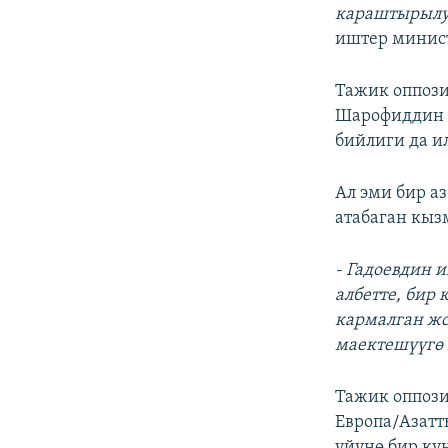
караштырылу
иштер минис
Тажик оппози
Шарофиддин 
бийлиги да ил
Ал эми бир 
атабаган кыз
- Гадоевдин 
албетте, бир
кармалган жо
маектешүүгө 
Тажик оппози
Европа/Азатт
үйүнө бир кү