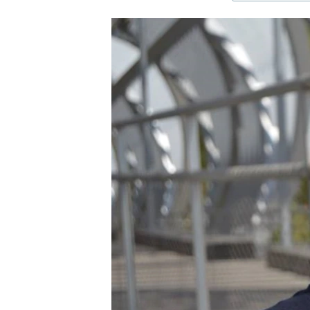
ЭЖЕ-СИҢДИЛЕР
АЗАТТЫК+
ЫҢГАЙСЫЗ СУРООЛОР