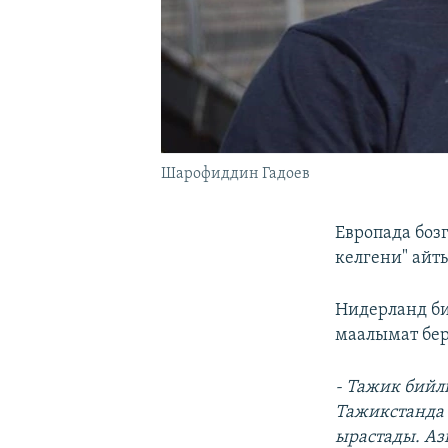
Шарофиддин Гадоев
Европада боз
келгени" айт
Нидерланд би
маалымат бе
- Тажик бий
Тажикстанда
ырастады. Аз