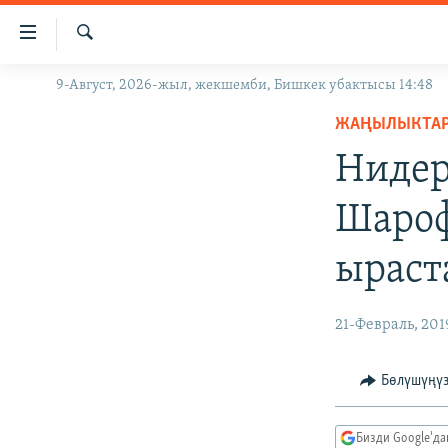
Линктер
Мазмунга
өтүңүз
Издөө
9-Август, 2026-жыл, жекшемби, Бишкек убактысы 14:48
ЖАҢЫЛЫКТАР
Навигацияга
өтүңүз
ЖАҢЫЛЫКТА
КЫРГЫЗСТАН
Издөөгө
Нидер
ДҮЙНӨ
КЫРГЫЗСТАН
салыңыз
УКРАИНА
САЯСАТ
ДҮЙНӨ
Шароф
АТАЙЫН ИЛИКТӨӨ
ЭКОНОМИКА
БОРБОР АЗИЯ
ыраст
ТВ ПРОГРАММАЛАР
МАДАНИЯТ
ПОДКАСТ
БҮГҮН АЗАТТЫКТА
21-Февраль, 201
ӨЗГӨЧӨ ПИКИР
ЭКСПЕРТТЕР ТАЛДАЙТ
БИЗ ЖАНА ДҮЙНӨ
Бөлүшүңү
ДАНИСТЕ
Бизди Google'д