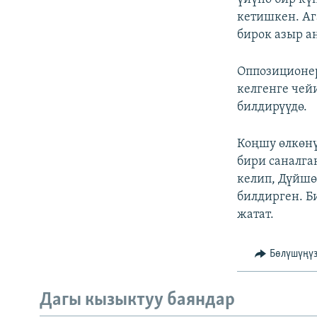
кетишкен. Аг
бирок азыр а
Оппозиционер
келгенге чей
билдирүүдө.
Коңшу өлкөнү
бири саналга
келип, Дүйшө
билдирген. Б
жатат.
Бөлүшүңү
Дагы кызыктуу баяндар