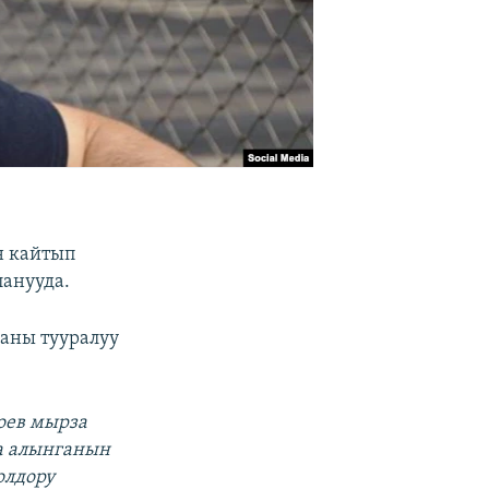
н кайтып
анууда.
аны тууралуу
оев мырза
а алынганын
олдору