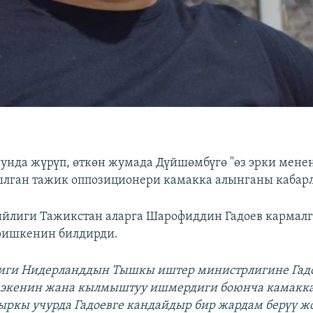
гунда жүрүп, өткөн жумада Дүйшөмбүгө "өз эрки мене
ылган тажик оппозиционери камакка алынганы кабарл
йлиги Тажикстан аларга Шарофиддин Гадоев кармалг
ришкенин билдирди.
лиги Нидерланддын Тышкы иштер министрлигине Гад
 экенин жана кылмыштуу ишмердиги боюнча камакк
ыркы учурда Гадоевге кандайдыр бир жардам берүү ж