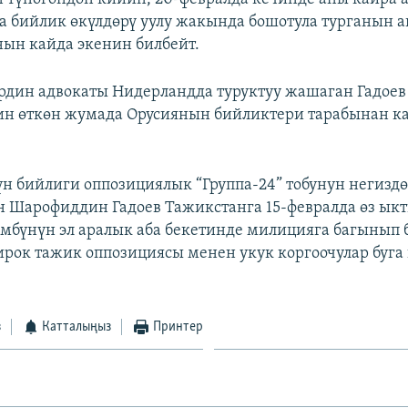
а бийлик өкүлдөрү уулу жакында бошотула турганын 
нын кайда экенин билбейт.
дин адвокаты Нидерландда туруктуу жашаган Гадоев
ин өткөн жумада Орусиянын бийликтери тарабынан 
н бийлиги оппозициялык “Группа-24” тобунун негизд
н Шарофиддин Гадоев Тажикстанга 15-февралда өз ык
мбүнүн эл аралык аба бекетинде милицияга багынып 
ирок тажик оппозициясы менен укук коргоочулар буг
з
Катталыңыз
Принтер