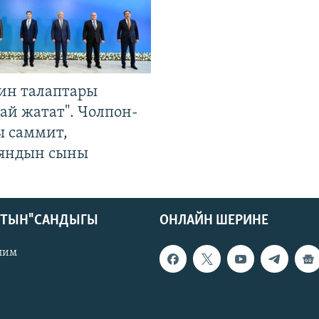
ин талаптары
ай жатат". Чолпон-
ы саммит,
яндын сыны
КТЫН" САНДЫГЫ
ОНЛАЙН ШЕРИНЕ
лим