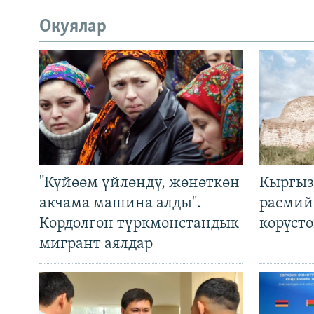
Окуялар
"Күйөөм үйлөндү, жөнөткөн
Кыргыз
акчама машина алды".
расмий
Кордолгон түркмөнстандык
көрүст
мигрант аялдар