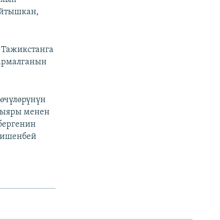
айтышкан,
 Тажикстанга
кармалганын
өөчүлөрүнүн
тыяры менен
бергенин
а ишенбей