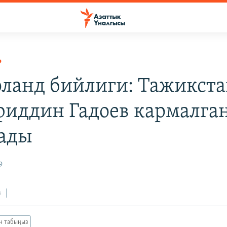
Р
ланд бийлиги: Тажикст
иддин Гадоев кармалга
ады
9
з
ан табыңыз