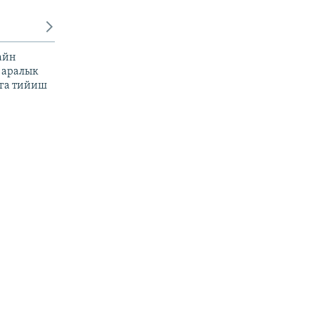
айн
 аралык
га тийиш