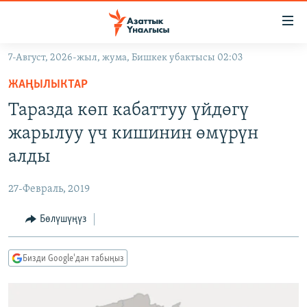
Линктер
Мазмунга
өтүңүз
7-Август, 2026-жыл, жума, Бишкек убактысы 02:03
Навигацияга
ЖАҢЫЛЫКТАР
өтүңүз
ЖАҢЫЛЫКТАР
КЫРГЫЗСТАН
Издөөгө
Таразда көп кабаттуу үйдөгү
салыңыз
ДҮЙНӨ
КЫРГЫЗСТАН
жарылуу үч кишинин өмүрүн
УКРАИНА
САЯСАТ
ДҮЙНӨ
алды
АТАЙЫН ИЛИКТӨӨ
ЭКОНОМИКА
БОРБОР АЗИЯ
27-Февраль, 2019
ТВ ПРОГРАММАЛАР
МАДАНИЯТ
Бөлүшүңүз
ПОДКАСТ
БҮГҮН АЗАТТЫКТА
ӨЗГӨЧӨ ПИКИР
ЭКСПЕРТТЕР ТАЛДАЙТ
Бизди Google'дан табыңыз
БИЗ ЖАНА ДҮЙНӨ
Русский
ДАНИСТЕ