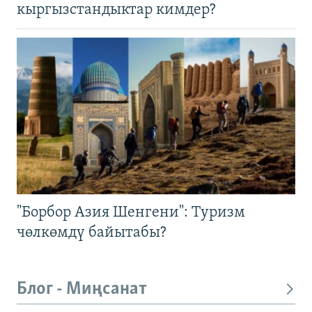
кыргызстандыктар кимдер?
"Борбор Азия Шенгени": Туризм
чөлкөмдү байытабы?
Блог - Миңсанат