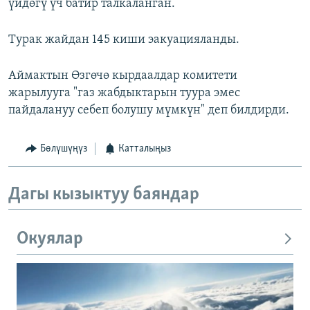
үйдөгү үч батир талкаланган.
Турак жайдан 145 киши эакуацияланды.
Аймактын Өзгөчө кырдаалдар комитети
жарылууга "газ жабдыктарын туура эмес
пайдалануу себеп болушу мүмкүн" деп билдирди.
Бөлүшүңүз
Катталыңыз
Дагы кызыктуу баяндар
Окуялар