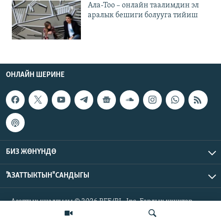
Ала-Тоо – онлайн таалимдин эл
аралык бешиги болууга тийиш
ОНЛАЙН ШЕРИНЕ
БИЗ ЖӨНҮНДӨ
"АЗАТТЫКТЫН" САНДЫГЫ
Азаттык үналгысы © 2026 RFE/RL, Inc. Бардык укуктар
корголгон.