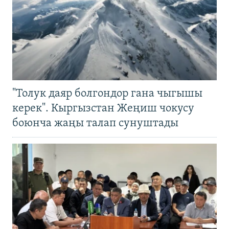
"Толук даяр болгондор гана чыгышы
керек". Кыргызстан Жеңиш чокусу
боюнча жаңы талап сунуштады