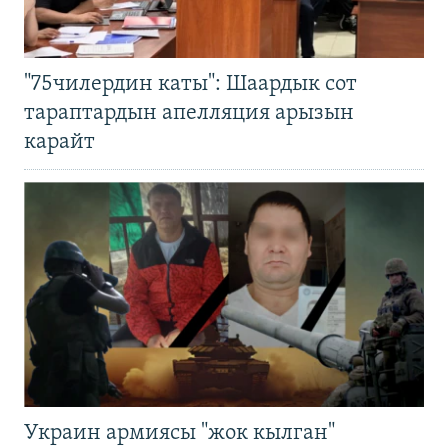
"75чилердин каты": Шаардык сот
тараптардын апелляция арызын
карайт
Украин армиясы "жок кылган"