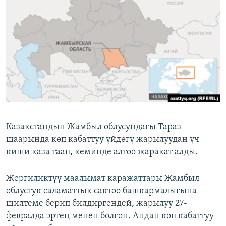
ОНЛАЙН ШЕРИНЕ
ЭЖЕ-СИҢДИЛЕР
АЗАТТЫК+
ЫҢГАЙСЫЗ СУРООЛОР
ЭЕ/АРнун бардык сайттары
Казакстандын Жамбыл облусундагы Тараз
шаарында көп кабаттуу үйдөгү жарылуудан үч
киши каза таап, кеминде алтоо жаракат алды.
Жергиликтүү маалымат каражаттары Жамбыл
облустук саламаттык сактоо башкармалыгына
шилтеме берип билдиргендей, жарылуу 27-
февралда эртең менен болгон. Андан көп кабаттуу