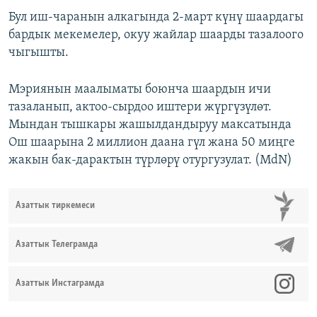
Бул иш-чаранын алкагында 2-март күнү шаардагы
бардык мекемелер, окуу жайлар шаарды тазалоого
чыгышты.
Мэриянын маалыматы боюнча шаардын ичи
тазаланып, актоо-сырдоо иштери жүргүзүлөт.
Мындан тышкары жашылдандыруу максатында
Ош шаарына 2 миллион даана гүл жана 50 миңге
жакын бак-дарактын түрлөрү отургузулат. (MdN)
Азаттык тиркемеси
Азаттык Телеграмда
Азаттык Инстаграмда