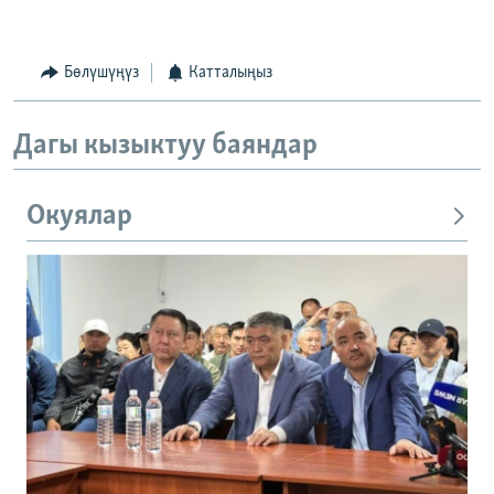
Бөлүшүңүз
Катталыңыз
Дагы кызыктуу баяндар
Окуялар