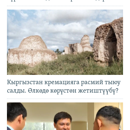
Кыргызстан кремацияга расмий тыюу
салды. Өлкөдө көрүстөн жетиштүүбү?