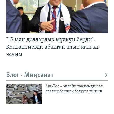
"15 млн долларлык мүлкүн берди".
Конгантиевди абактан алып калган
чечим
Блог - Миңсанат
Ала-Тоо – онлайн таалимдин эл
аралык бешиги болууга тийиш