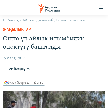
Линктер
Мазмунга
өтүңүз
10-Август, 2026-жыл, дүйшөмбү, Бишкек убактысы 13:20
Навигацияга
ЖАҢЫЛЫКТАР
өтүңүз
ЖАҢЫЛЫКТАР
КЫРГЫЗСТАН
Издөөгө
Ошто үч айлык ишембилик
салыңыз
ДҮЙНӨ
КЫРГЫЗСТАН
өнөктүгү башталды
УКРАИНА
САЯСАТ
ДҮЙНӨ
2-Март, 2019
АТАЙЫН ИЛИКТӨӨ
ЭКОНОМИКА
БОРБОР АЗИЯ
ТВ ПРОГРАММАЛАР
Бөлүшүңүз
МАДАНИЯТ
ПОДКАСТ
БҮГҮН АЗАТТЫКТА
Бизди Google'дан табыңыз
ӨЗГӨЧӨ ПИКИР
ЭКСПЕРТТЕР ТАЛДАЙТ
БИЗ ЖАНА ДҮЙНӨ
Русский
ДАНИСТЕ