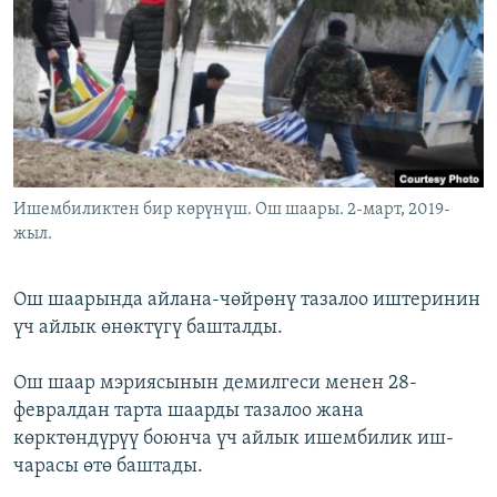
ОНЛАЙН ШЕРИНЕ
ЭЖЕ-СИҢДИЛЕР
АЗАТТЫК+
ЫҢГАЙСЫЗ СУРООЛОР
ЭЕ/АРнун бардык сайттары
Ишембиликтен бир көрүнүш. Ош шаары. 2-март, 2019-
жыл.
Ош шаарында айлана-чөйрөнү тазалоо иштеринин
үч айлык өнөктүгү башталды.
Ош шаар мэриясынын демилгеси менен 28-
февралдан тарта шаарды тазалоо жана
көрктөндүрүү боюнча үч айлык ишембилик иш-
чарасы өтө баштады.