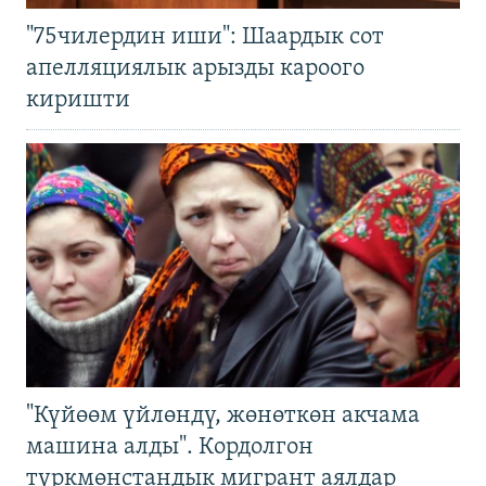
"75чилердин иши": Шаардык сот
апелляциялык арызды кароого
киришти
"Күйөөм үйлөндү, жөнөткөн акчама
машина алды". Кордолгон
түркмөнстандык мигрант аялдар