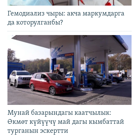
Гемодиализ чыры: акча маркумдарга
да которулганбы?
Мунай базарындагы каатчылык:
Өкмөт күйүүчү май дагы кымбаттай
турганын эскертти