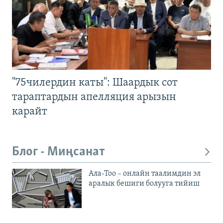
"75чилердин каты": Шаардык сот
тараптардын апелляция арызын
карайт
Блог - Миңсанат
Ала-Тоо – онлайн таалимдин эл
аралык бешиги болууга тийиш