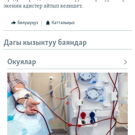
экенин адистер айтып келишет.
Бөлүшүңүз
Катталыңыз
Дагы кызыктуу баяндар
Окуялар