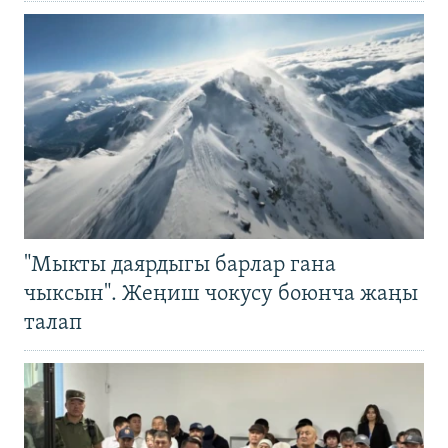
"Мыкты даярдыгы барлар гана
чыксын". Жеңиш чокусу боюнча жаңы
талап