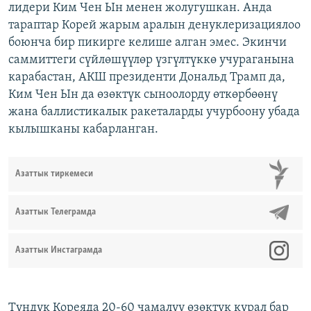
лидери Ким Чен Ын менен жолугушкан. Анда
тараптар Корей жарым аралын денуклеризациялоо
боюнча бир пикирге келише алган эмес. Экинчи
саммиттеги сүйлөшүүлөр үзгүлтүккө учураганына
карабастан, АКШ президенти Дональд Трамп да,
Ким Чен Ын да өзөктүк сыноолорду өткөрбөөнү
жана баллистикалык ракеталарды учурбоону убада
кылышканы кабарланган.
Азаттык тиркемеси
Азаттык Телеграмда
Азаттык Инстаграмда
Түндүк Кореяда 20-60 чамалуу өзөктүк курал бар