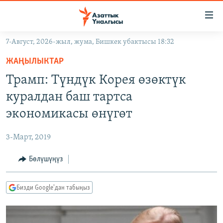
Линктер
Мазмунга
өтүңүз
7-Август, 2026-жыл, жума, Бишкек убактысы 18:32
Навигацияга
ЖАҢЫЛЫКТАР
өтүңүз
ЖАҢЫЛЫКТАР
КЫРГЫЗСТАН
Издөөгө
Трамп: Түндүк Корея өзөктүк
салыңыз
ДҮЙНӨ
КЫРГЫЗСТАН
куралдан баш тартса
УКРАИНА
САЯСАТ
ДҮЙНӨ
экономикасы өнүгөт
АТАЙЫН ИЛИКТӨӨ
ЭКОНОМИКА
БОРБОР АЗИЯ
3-Март, 2019
ТВ ПРОГРАММАЛАР
МАДАНИЯТ
Бөлүшүңүз
ПОДКАСТ
БҮГҮН АЗАТТЫКТА
ӨЗГӨЧӨ ПИКИР
ЭКСПЕРТТЕР ТАЛДАЙТ
Бизди Google'дан табыңыз
БИЗ ЖАНА ДҮЙНӨ
Русский
ДАНИСТЕ