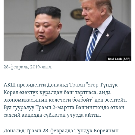
ОНЛАЙН ШЕРИНЕ
ЭЖЕ-СИҢДИЛЕР
АЗАТТЫК+
ЫҢГАЙСЫЗ СУРООЛОР
ЭЕ/АРнун бардык сайттары
28-февраль, 2019-жыл.
АКШ президенти Дональд Трамп "эгер Түндүк
Корея өзөктүк куралдан баш тартпаса, анда
экономикасынын келечеги болбойт" деп эсептейт.
Бул тууралуу Трамп 2-мартта Вашингтондо өткөн
саясий акцияда сүйлөгөн учурда айтты.
Дональд Трамп 28-февралда Түндүк Кореянын