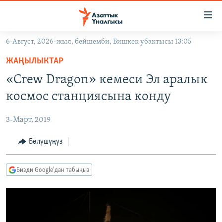
Линктер
Мазмунга
өтүңүз
6-Август, 2026-жыл, бейшемби, Бишкек убактысы 13:05
Навигацияга
ЖАҢЫЛЫКТАР
өтүңүз
ЖАҢЫЛЫКТАР
КЫРГЫЗСТАН
Издөөгө
«Crew Dragon» кемеси Эл аралык
салыңыз
ДҮЙНӨ
КЫРГЫЗСТАН
космос станциясына конду
УКРАИНА
САЯСАТ
ДҮЙНӨ
3-Март, 2019
АТАЙЫН ИЛИКТӨӨ
ЭКОНОМИКА
БОРБОР АЗИЯ
ТВ ПРОГРАММАЛАР
Бөлүшүңүз
МАДАНИЯТ
ПОДКАСТ
БҮГҮН АЗАТТЫКТА
Бизди Google'дан табыңыз
ӨЗГӨЧӨ ПИКИР
ЭКСПЕРТТЕР ТАЛДАЙТ
БИЗ ЖАНА ДҮЙНӨ
Русский
ДАНИСТЕ