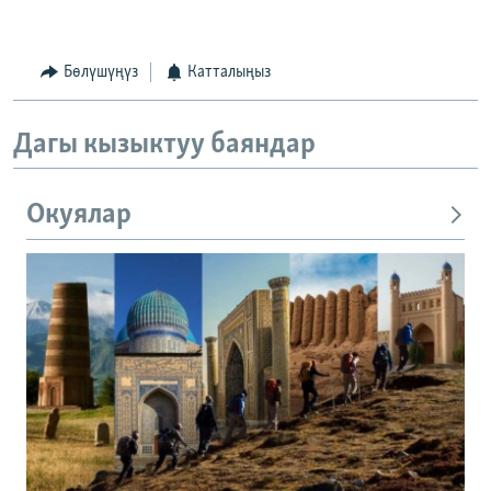
Бөлүшүңүз
Катталыңыз
Дагы кызыктуу баяндар
Окуялар