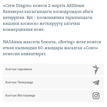
«Crew Dragon» кемеси 2-мартта АКШнын
Канаверал кысыгындагы космодромдон абага
көтөрүлгөн. Бул – космонавтика тарыхындагы
кишини космоско жеткирүүчү алгачкы
коммерциялык кеме.
NASAнын максаты боюнча, «Boeing» жеке кемеси
өткөн кылымдын 60-жылдары жасалган «Союз»
кемесин алмаштырат.
Азаттык тиркемеси
Азаттык Телеграмда
Азаттык Инстаграмда