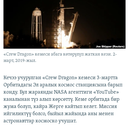
ОНЛАЙН ШЕРИНЕ
ЭЖЕ-СИҢДИЛЕР
АЗАТТЫК+
ЫҢГАЙСЫЗ СУРООЛОР
ЭЕ/АРнун бардык сайттары
«Crew Dragon» кемеси абага көтөрүлүп жаткан кези. 2-
март, 2019-жыл.
Кечээ учурулган «Crew Dragon» кемеси 3-мартта
Орбитадагы Эл аралык космос станциясына барып
конду. Бул жараянды NASA агенттиги «YouTube»
каналынан түз алып көрсөттү. Кеме орбитада бир
жума болуп, кайра Жерге кайтып келет. Миссия
ийгиликтүү болсо, быйыл жайында аны менен
астронавттар космоско учушат.