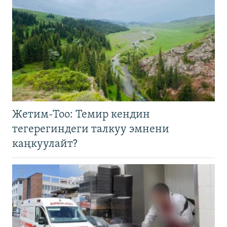
Жетим-Тоо: Темир кендин
тегерегиндеги талкуу эмнени
каңкуулайт?