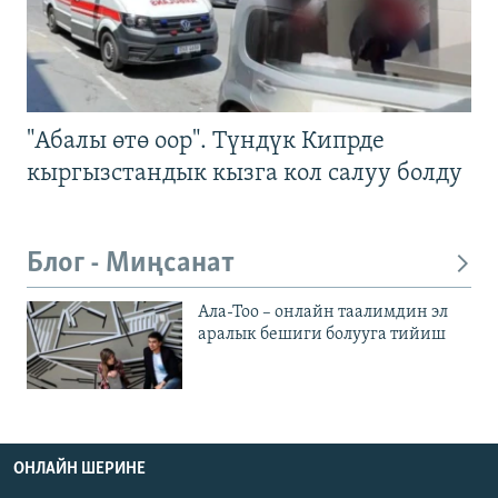
"Абалы өтө оор". Түндүк Кипрде
кыргызстандык кызга кол салуу болду
Блог - Миңсанат
Ала-Тоо – онлайн таалимдин эл
аралык бешиги болууга тийиш
ОНЛАЙН ШЕРИНЕ