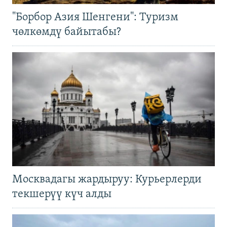
"Борбор Азия Шенгени": Туризм
чөлкөмдү байытабы?
Москвадагы жардыруу: Курьерлерди
текшерүү күч алды