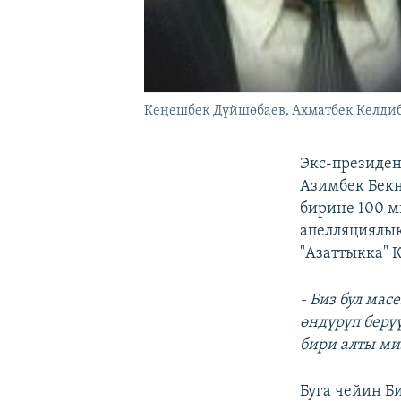
Кеңешбек Дүйшөбаев, Ахматбек Келдиб
Экс-президен
Азимбек Бекн
бирине 100 м
апелляциялык
"Азаттыкка" 
- Биз бул мас
өндүрүп берү
бири алты м
Буга чейин Б