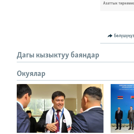
Азаттык тиркеме
Бөлүшүңү
Дагы кызыктуу баяндар
Окуялар