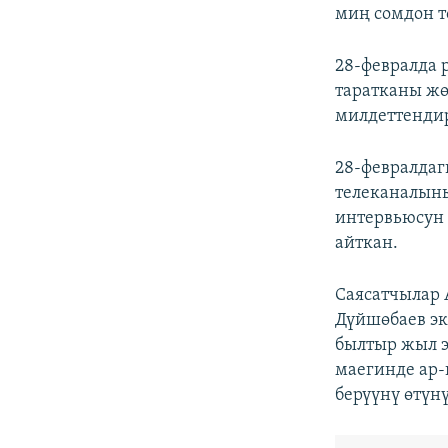
миң сомдон т
28-февралда 
таратканы жө
милдеттенди
28-февралдаг
телеканалын
интервьюсун
айткан.
Саясатчылар 
Дүйшөбаев эк
былтыр жыл э
маегинде ар-
берүүнү өтүн