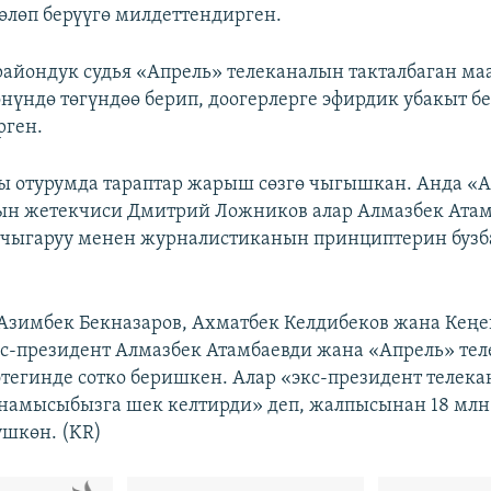
өлөп берүүгө милдеттендирген.
райондук судья «Апрель» телеканалын такталбаган м
нүндө төгүндөө берип, доогерлерге эфирдик убакыт бе
рген.
ы отурумда тараптар жарыш сөзгө чыгышкан. Анда «
ын жетекчиси Дмитрий Ложников алар Алмазбек Ата
 чыгаруу менен журналистиканын принциптерин буз
Азимбек Бекназаров, Ахматбек Келдибеков жана Кең
с-президент Алмазбек Атамбаевди жана «Апрель» те
тегинде сотко беришкен. Алар «экс-президент телек
намысыбызга шек келтирди» деп, жалпысынан 18 млн.
үшкөн. (KR)