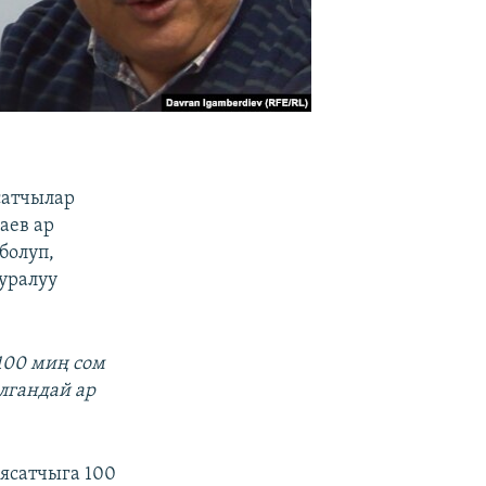
сатчылар
аев ар
болуп,
уралуу
 100 миң сом
лгандай ар
аясатчыга 100