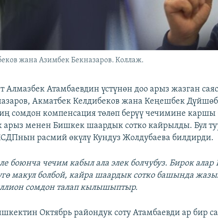
еков жана Азимбек Бекназаров. Коллаж.
т Алмазбек Атамбаевдин үстүнөн доо арыз жазган сая
азаров, Акматбек Келдибеков жана Кеңешбек Дүйшөб
иң сомдон компенсация төлөп берүү чечимине каршы 
 арыз менен Бишкек шаардык сотко кайрылды. Бул ту
КСДПнын расмий өкүлү Кундуз Жолдубаева билдирди.
еле боюнча чечим кабыл ала элек болчубуз. Бирок алар
үгө макул болбой, кайра шаардык сотко башында жазы
иллион сомдон талап кылышыптыр.
ишкектин Октябрь райондук соту Атамбаевди ар бир с