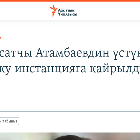
Р
ясатчы Атамбаевдин үстү
ку инстанцияга кайрыл
з
ан табыңыз