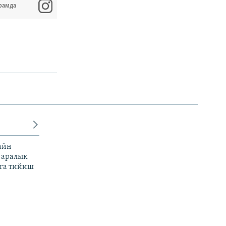
рамда
айн
 аралык
га тийиш