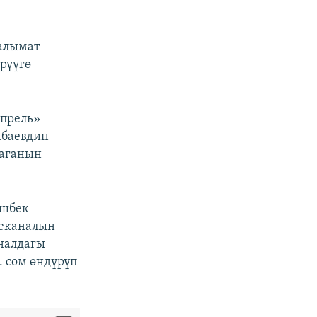
аалымат
рүүгө
Апрель»
мбаевдин
баганын
ешбек
леканалын
аналдагы
 сом өндүрүп