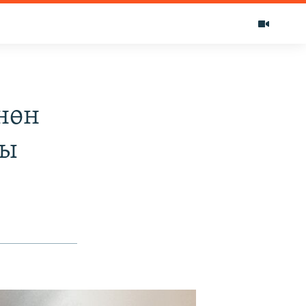
нөн
ды