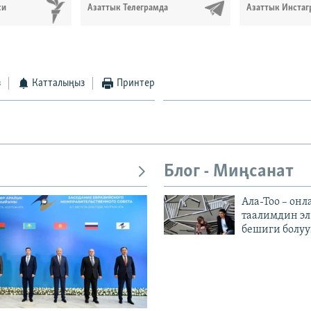
си
Азаттык Телеграмда
Азаттык Инстаг
з
Катталыңыз
Принтер
Блог - Миңсанат
Ала-Тоо – онл
таалимдин эл
бешиги болуу