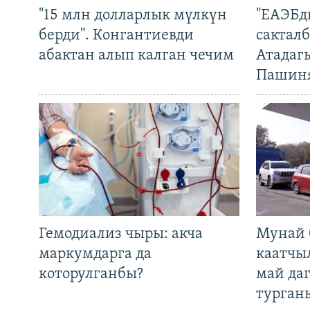
"15 млн долларлык мүлкүн
"ЕАЭБд
берди". Конгантиевди
сакталб
абактан алып калган чечим
Атадаг
Пашин
Гемодиализ чыры: акча
Мунай 
маркумдарга да
каатчы
которулганбы?
май да
турган