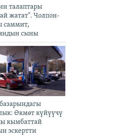
ин талаптары
ай жатат". Чолпон-
ы саммит,
яндын сыны
базарындагы
лык: Өкмөт күйүүчү
гы кымбаттай
ын эскертти