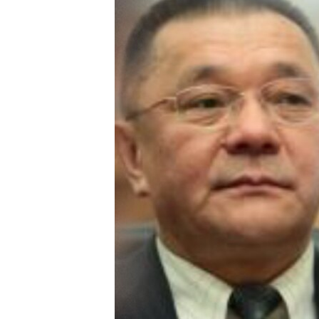
ЭЖЕ-СИҢДИЛЕР
АЗАТТЫК+
ЫҢГАЙСЫЗ СУРООЛОР