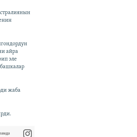
встралиянын
кенин
йгондордун
ни айра
рип эле
 башкалар
рди жаба
рди.
рамда