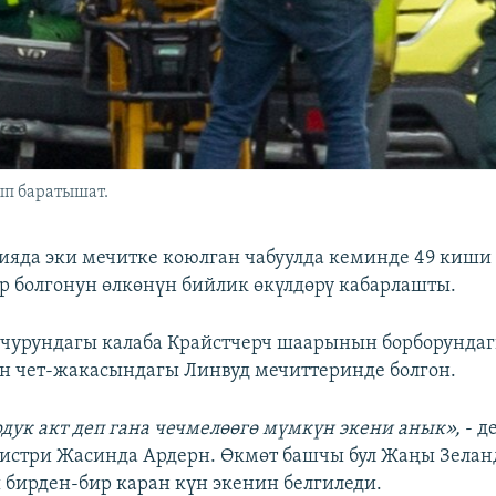
ып баратышат.
яда эки мечитке коюлган чабуулда кеминде 49 киши 
 болгонун өлкөнүн бийлик өкүлдөрү кабарлашты.
чурундагы калаба Крайстчерч шаарынын борборунда
 чет-жакасындагы Линвуд мечиттеринде болгон.
дук акт деп гана чечмелөөгө мүмкүн экени анык»,
- д
истри Жасинда Ардерн. Өкмөт башчы бул Жаңы Зела
бирден-бир каран күн экенин белгиледи.