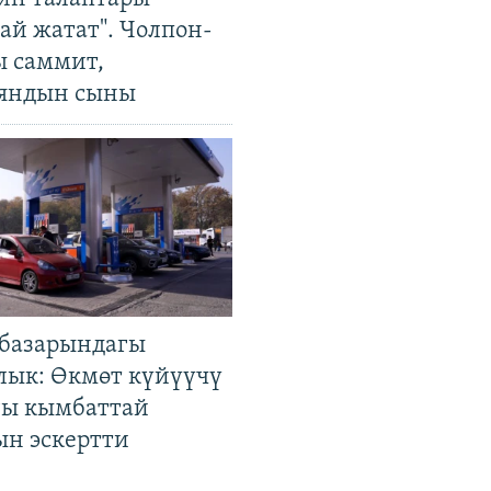
ай жатат". Чолпон-
ы саммит,
яндын сыны
базарындагы
лык: Өкмөт күйүүчү
гы кымбаттай
ын эскертти