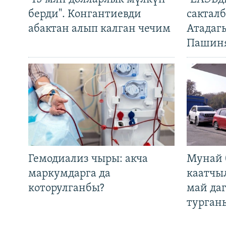
берди". Конгантиевди
сакталб
абактан алып калган чечим
Атадаг
Пашин
Гемодиализ чыры: акча
Мунай 
маркумдарга да
каатчы
которулганбы?
май да
турган