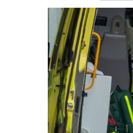
ЭЖЕ-СИҢДИЛЕР
АЗАТТЫК+
ЫҢГАЙСЫЗ СУРООЛОР