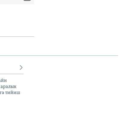
айн
 аралык
га тийиш