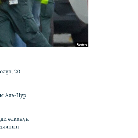
өлүп, 20
гы Аль-Нур
еди өлкөнүн
ндиянын