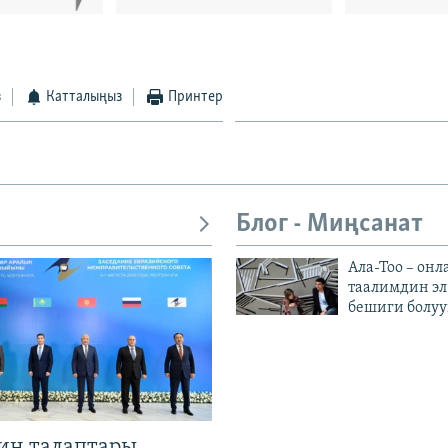
з
Катталыңыз
Принтер
Блог - Миңсанат
Ала-Тоо – онл
таалимдин эл
бешиги болуу
ин талаптары