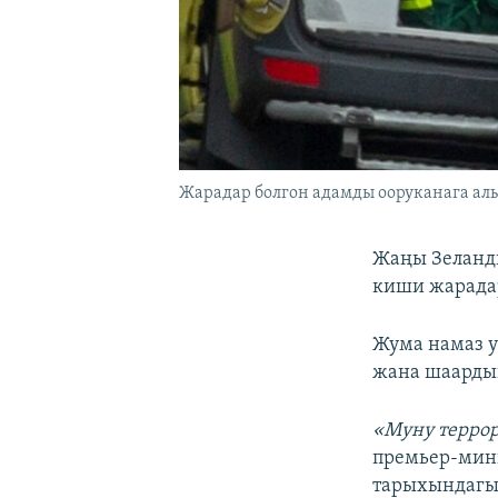
Жарадар болгон адамды ооруканага ал
Жаңы Зеланди
киши жарадар
Жума намаз у
жана шаардын
«Муну террор
премьер-мин
тарыхындагы 