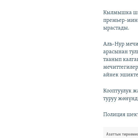
Кылмышка ше
премьер-мини
ырастады.
Аль-Нур мечи
арасынан тул
таанып калган
мечиттегилер
айнек эшикт
Кооптуулук ж
туруу жөнүнд
Полиция шект
Азаттык тиркеме