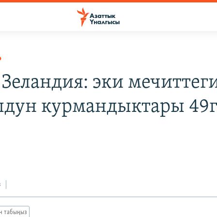
Р
Зеландия: эки мечиттег
лдун курмандыктары 49г
з
ан табыңыз