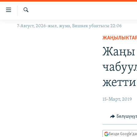
Линктер
Мазмунга
өтүңүз
Издөө
7-Август, 2026-жыл, жума, Бишкек убактысы 22:06
ЖАҢЫЛЫКТАР
Навигацияга
өтүңүз
ЖАҢЫЛЫКТА
КЫРГЫЗСТАН
Издөөгө
Жаңы 
ДҮЙНӨ
КЫРГЫЗСТАН
салыңыз
УКРАИНА
САЯСАТ
ДҮЙНӨ
чабуу
АТАЙЫН ИЛИКТӨӨ
ЭКОНОМИКА
БОРБОР АЗИЯ
жетти
ТВ ПРОГРАММАЛАР
МАДАНИЯТ
ПОДКАСТ
БҮГҮН АЗАТТЫКТА
15-Март, 2019
ӨЗГӨЧӨ ПИКИР
ЭКСПЕРТТЕР ТАЛДАЙТ
БИЗ ЖАНА ДҮЙНӨ
Бөлүшүңү
ДАНИСТЕ
Бизди Google'д