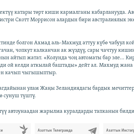
ктүү катары төрт киши кармалганы кабарланууда. А
стри Скотт Моррисон алардын бири австралиялык э
тинде болгон Ахмад аль-Махмуд аттуу күбө чабуул ко
гачан, чопкут калканчан ак жүздүү, сары чачтуу киши
ын айтып жатат. «Колунда чоң автоматы бар эле... Ки
ди ой келди аткылай баштады» дейт ал. Махмуд жана
ен качып чыгышыптыр.
агдайынан улам Жаңы Зеландиядагы бардык мечитте
ө сунуш түштү.
үү автоунаадан жарылма куралдарды тапканын билди
си
Азаттык Телеграмда
Азаттык Инстаг