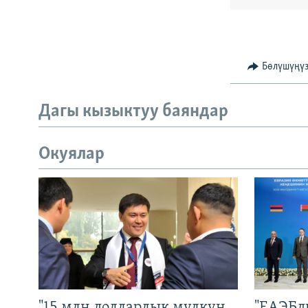
Бөлүшүңү
Дагы кызыктуу баяндар
Окуялар
"15 млн долларлык мүлкүн
"ЕАЭБд