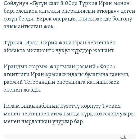
Сойлунун «Бүгүн саат 8:00де Түркия Иран менен
биргелешкен алгачкы операциясын өткөрдү» деген
сөзүн берди. Бирок операция кайсы жерде болгону
ачык айтылган жок.
Түркия, Ирак, Сирия жана Иран чектешкен
аймакта миллионго чукул күрддөр жашайт.
Ирандын жарым-жартылай расмий «Фарс»
агенттиги Иран армиясындагы булагына таянып,
расмий Тегерандын операцияга катышы жок
экенин жазды.
Ислам ыңкылабынын күзөтчү корпусу Түркия
менен чектешкен аймагында күрд козголоңчулары
менен чырдашкан учурлар бар.