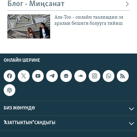
Блог - Миңсанат
Ала-Тоо – онлайн таалимдин эл
аралык бешиги болууга тийиш
ОНЛАЙН ШЕРИНЕ
БИЗ ЖӨНҮНДӨ
"АЗАТТЫКТЫН" САНДЫГЫ