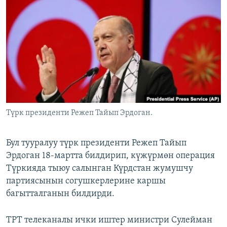
ОНЛАЙН ШЕРИНЕ
ЭЖЕ-СИҢДИЛЕР
АЗАТТЫК+
ЫҢГАЙСЫЗ СУРООЛОР
ЭЕ/АРнун бардык сайттары
Түрк президенти Режеп Тайып Эрдоган.
Бул тууралуу түрк президенти Режеп Тайып
Эрдоган 18-мартта билдирип, күжүрмөн операция
Түркияда тыюу салынган Күрдстан жумушчу
партиясынын согушкерлерине каршы
багытталганын билдирди.
ТРТ телеканалы ички иштер министри Сулейман