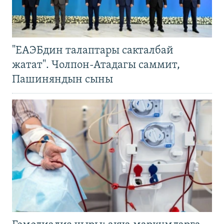
"ЕАЭБдин талаптары сакталбай
жатат". Чолпон-Атадагы саммит,
Пашиняндын сыны