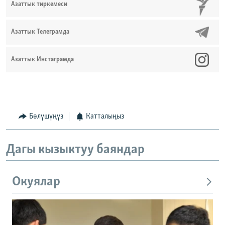
Азаттык тиркемеси
Азаттык Телеграмда
Азаттык Инстаграмда
Бөлүшүңүз
Катталыңыз
Дагы кызыктуу баяндар
Окуялар