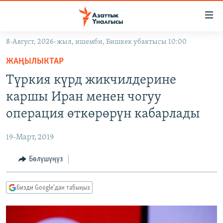
Линктер
Мазмунга
өтүңүз
8-Август, 2026-жыл, ишемби, Бишкек убактысы 10:00
Навигацияга
ЖАҢЫЛЫКТАР
өтүңүз
ЖАҢЫЛЫКТАР
КЫРГЫЗСТАН
Издөөгө
Түркия күрд жикчилдерине
салыңыз
ДҮЙНӨ
КЫРГЫЗСТАН
каршы Иран менен чогуу
УКРАИНА
САЯСАТ
ДҮЙНӨ
операция өткөрөрүн кабарлады
АТАЙЫН ИЛИКТӨӨ
ЭКОНОМИКА
БОРБОР АЗИЯ
19-Март, 2019
ТВ ПРОГРАММАЛАР
МАДАНИЯТ
Бөлүшүңүз
ПОДКАСТ
БҮГҮН АЗАТТЫКТА
ӨЗГӨЧӨ ПИКИР
ЭКСПЕРТТЕР ТАЛДАЙТ
Бизди Google'дан табыңыз
БИЗ ЖАНА ДҮЙНӨ
Русский
ДАНИСТЕ