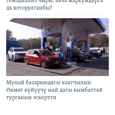
Гемодиализ чыры: акча маркумдарга
да которулганбы?
Мунай базарындагы каатчылык:
Өкмөт күйүүчү май дагы кымбаттай
турганын эскертти