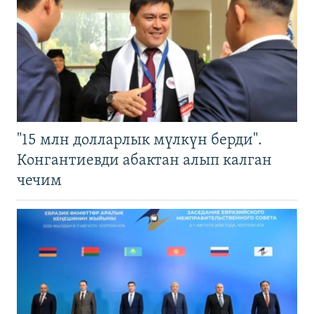
"15 млн долларлык мүлкүн берди".
Конгантиевди абактан алып калган
чечим