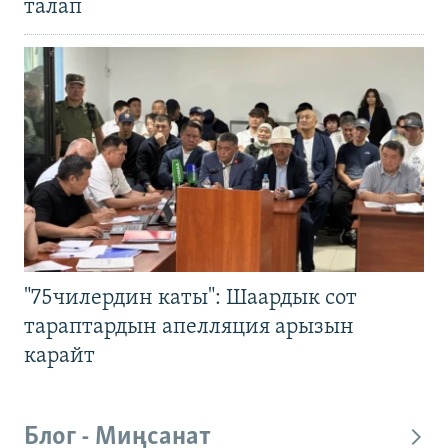
талап
"75чилердин каты": Шаардык сот
тараптардын апелляция арызын
карайт
Блог - Миңсанат