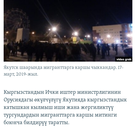
ОНЛАЙН ШЕРИНЕ
ЭЖЕ-СИҢДИЛЕР
АЗАТТЫК+
ЫҢГАЙСЫЗ СУРООЛОР
ЭЕ/АРнун бардык сайттары
Якутск шаарында мигранттарга каршы чыккандар. 17-
март, 2019-жыл.
Кыргызстандын Ички иштер министрлигинин
Орусиядагы өкүлчүлүгү Якутияда кыргызстандык
катышкан кылмыш иши жана жергиликтүү
тургундардын мигранттарга каршы митинги
боюнча билдирүү таратты.