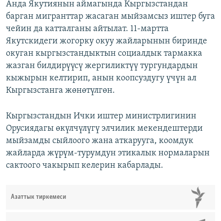
Анда Якутиянын аймагында Кыргызстандан
барган мигранттар жасаган мыйзамсыз иштер буга
чейин да катталганы айтылат. 11-мартта
Якутскидеги жогорку окуу жайларынын биринде
окуган кыргызстандыктын социалдык тармакка
жазган билдирүүсү жергиликтүү тургундардын
кыжырын келтирип, анын коопсуздугу үчүн ал
Кыргызстанга жөнөтүлгөн.
Кыргызстандын Ички иштер министрлигинин
Орусиядагы өкүлчүлүгү элчилик мекендештерди
мыйзамды сыйлоого жана аткарууга, коомдук
жайларда жүрүм-турумдун этикалык нормаларын
сактоого чакырып келерин кабарлады.
Азаттык тиркемеси