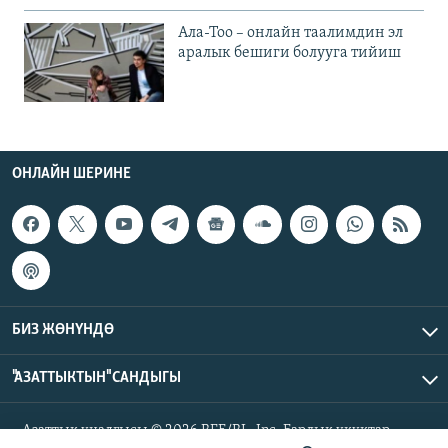
Ала-Тоо – онлайн таалимдин эл
аралык бешиги болууга тийиш
ОНЛАЙН ШЕРИНЕ
БИЗ ЖӨНҮНДӨ
"АЗАТТЫКТЫН" САНДЫГЫ
Азаттык үналгысы © 2026 RFE/RL, Inc. Бардык укуктар