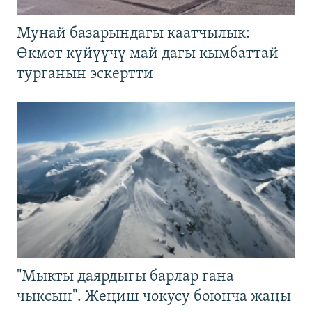
Мунай базарындагы каатчылык:
Өкмөт күйүүчү май дагы кымбаттай
турганын эскертти
"Мыкты даярдыгы барлар гана
чыксын". Жеңиш чокусу боюнча жаңы