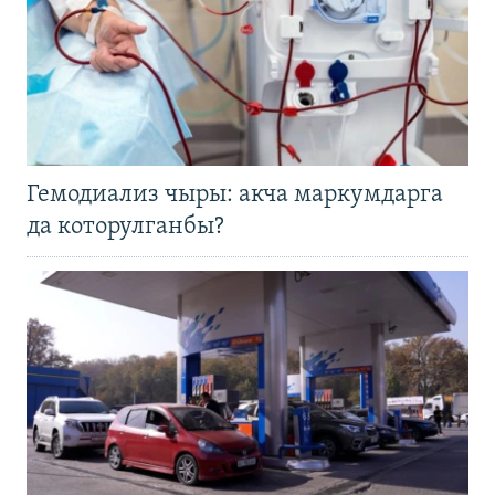
Гемодиализ чыры: акча маркумдарга
да которулганбы?