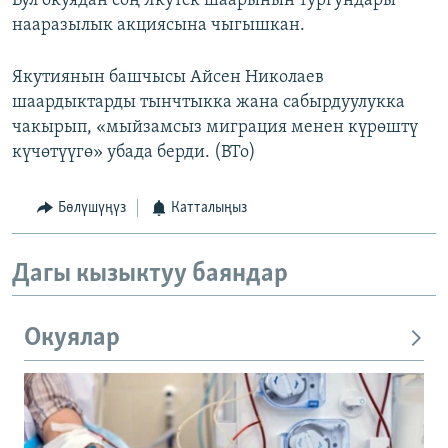
Бул окуядан соң Якутск шаарынын тургундары
нааразылык акциясына чыгышкан.
Якутиянын башчысы Айсен Николаев
шаардыктарды тынчтыкка жана сабырдуулукка
чакырып, «мыйзамсыз миграция менен күрөштү
күчөтүүгө» убада берди. (BTo)
Бөлүшүңүз
Катталыңыз
Дагы кызыктуу баяндар
Окуялар