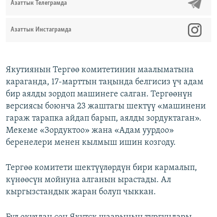
Азаттык Телеграмда
Азаттык Инстаграмда
Якутиянын Тергөө комитетинин маалыматына
караганда, 17-марттын таңында белгисиз үч адам
бир аялды зордоп машинеге салган. Тергөөнүн
версиясы боюнча 23 жаштагы шектүү «машинени
гараж тарапка айдап барып, аялды зордуктаган».
Мекеме «Зордуктоо» жана «Адам уурдоо»
беренелери менен кылмыш ишин козгоду.
Тергөө комитети шектүүлөрдүн бири кармалып,
күнөөсүн мойнуна алганын ырастады. Ал
кыргызстандык жаран болуп чыккан.