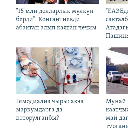
"15 млн долларлык мүлкүн
"ЕАЭБд
берди". Конгантиевди
сакталб
абактан алып калган чечим
Атадаг
Пашин
Гемодиализ чыры: акча
Мунай 
маркумдарга да
каатчы
которулганбы?
май да
турган