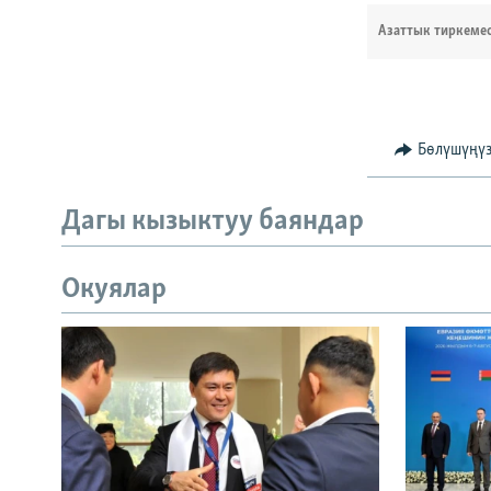
Азаттык тиркеме
Бөлүшүңү
Дагы кызыктуу баяндар
Окуялар