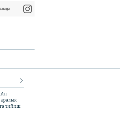
рамда
айн
 аралык
га тийиш