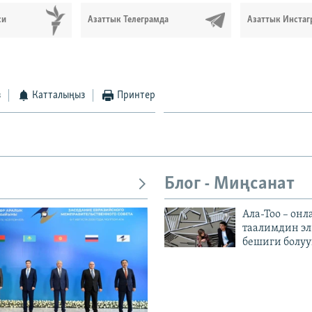
си
Азаттык Телеграмда
Азаттык Инстаг
з
Катталыңыз
Принтер
Блог - Миңсанат
Ала-Тоо – онл
таалимдин эл
бешиги болуу