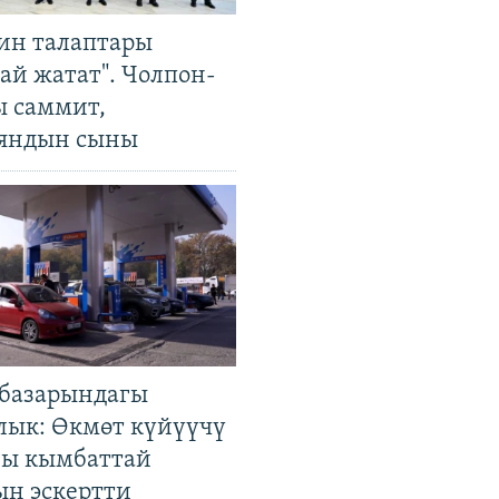
ин талаптары
ай жатат". Чолпон-
ы саммит,
яндын сыны
базарындагы
лык: Өкмөт күйүүчү
гы кымбаттай
ын эскертти