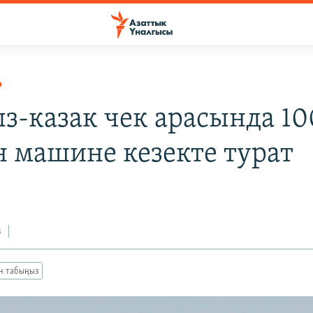
Р
з-казак чек арасында 10
 машине кезекте турат
з
ан табыңыз