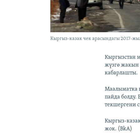
Кыргыз-казак чек арасындагы 2017-жы
Кыргызстан м
жүзгө жакын 
кабарлашты.
Маалыматка ы
пайда болду.
текшергени се
Кыргыз-казак
жок. (BkA)