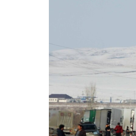
ЭЖЕ-СИҢДИЛЕР
АЗАТТЫК+
ЫҢГАЙСЫЗ СУРООЛОР