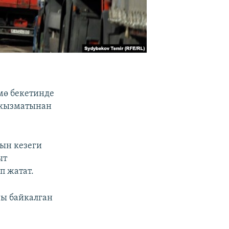
мө бекетинде
а кызматынан
дын кезеги
ыт
п жатат.
ны байкалган