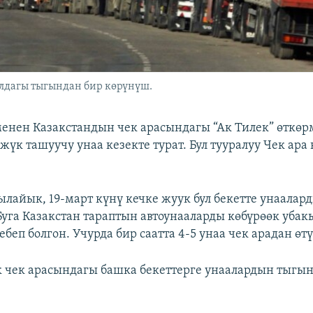
лдагы тыгындан бир көрүнүш.
енен Казакстандын чек арасындагы “Ак Тилек” өткөр
жүк ташуучу унаа кезекте турат. Бул тууралуу Чек ар
лайык, 19-март күнү кечке жуук бул бекетте унаалар
 Буга Казакстан тараптын автоунааларды көбүрөөк убак
беп болгон. Учурда бир саатта 4-5 унаа чек арадан өтү
 чек арасындагы башка бекеттерге унаалардын тыгы