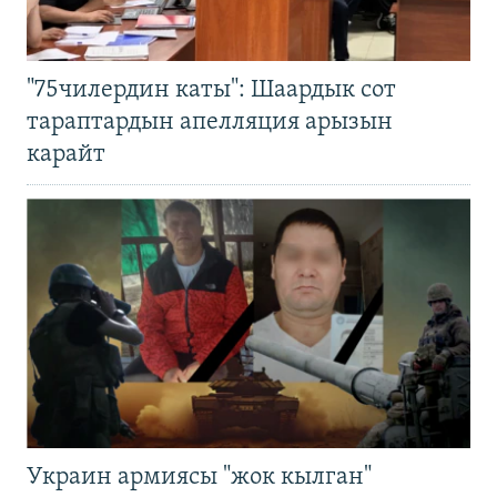
"75чилердин каты": Шаардык сот
тараптардын апелляция арызын
карайт
Украин армиясы "жок кылган"