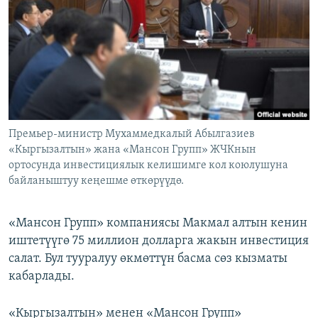
ОНЛАЙН ШЕРИНЕ
ЭЖЕ-СИҢДИЛЕР
АЗАТТЫК+
ЫҢГАЙСЫЗ СУРООЛОР
ЭЕ/АРнун бардык сайттары
Премьер-министр Мухаммедкалый Абылгазиев
«Кыргызалтын» жана «Мансон Групп» ЖЧКнын
ортосунда инвестициялык келишимге кол коюлушуна
байланыштуу кеңешме өткөрүүдө.
«Мансон Групп» компаниясы Макмал алтын кенин
иштетүүгө 75 миллион долларга жакын инвестиция
салат. Бул тууралуу өкмөттүн басма сөз кызматы
кабарлады.
«Кыргызалтын» менен «Мансон Групп»