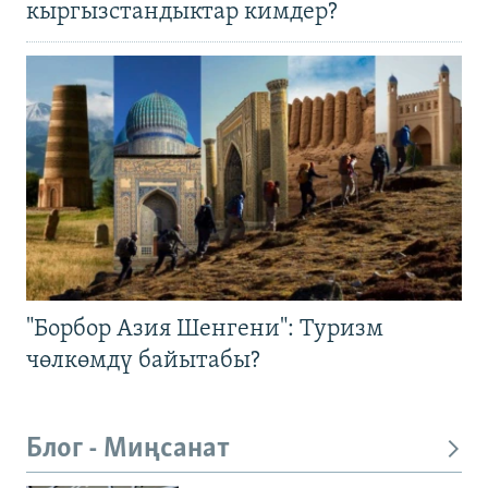
кыргызстандыктар кимдер?
"Борбор Азия Шенгени": Туризм
чөлкөмдү байытабы?
Блог - Миңсанат