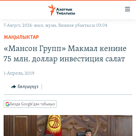
Линктер
Мазмунга
өтүңүз
7-Август, 2026-жыл, жума, Бишкек убактысы 03:04
Навигацияга
ЖАҢЫЛЫКТАР
өтүңүз
ЖАҢЫЛЫКТАР
КЫРГЫЗСТАН
Издөөгө
«Мансон Групп» Макмал кенине
салыңыз
ДҮЙНӨ
КЫРГЫЗСТАН
75 млн. доллар инвестиция салат
УКРАИНА
САЯСАТ
ДҮЙНӨ
1-Апрель, 2019
АТАЙЫН ИЛИКТӨӨ
ЭКОНОМИКА
БОРБОР АЗИЯ
ТВ ПРОГРАММАЛАР
Бөлүшүңүз
МАДАНИЯТ
ПОДКАСТ
БҮГҮН АЗАТТЫКТА
Бизди Google'дан табыңыз
ӨЗГӨЧӨ ПИКИР
ЭКСПЕРТТЕР ТАЛДАЙТ
БИЗ ЖАНА ДҮЙНӨ
Русский
ДАНИСТЕ