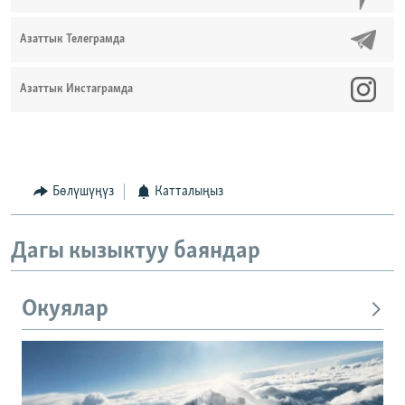
Азаттык Телеграмда
Азаттык Инстаграмда
Бөлүшүңүз
Катталыңыз
Дагы кызыктуу баяндар
Окуялар