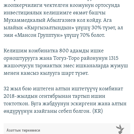
жоопкерчилиги чектелген коомунун ортосунда
инвестициялык келишимге өкмөт башчы
Мухаммедкалый Абылгазиев кол койду. Ага
ылайык «Кыргызалтындын» үлүшү 30% түзөт, ал
эми «Мансон Групптун» үлүшү 70% болот.
Келишим комбинатка 800 адамды ишке
орноштурууга жана Тогуз-Торо районунун 1315
жашоочусун тармактык эмес ишканаларда жумуш
менен камсыз кылууга шарт түзөт.
32 жыл бою иштеген алтын иштетүүчү комбинат
2018-жылдын сентябрынан тартып ишин
токтоткон. Буга жабдуунун эскиргени жана алтын
өндүрүүнүн азайганы себеп болгон. (KR)
Азаттык тиркемеси