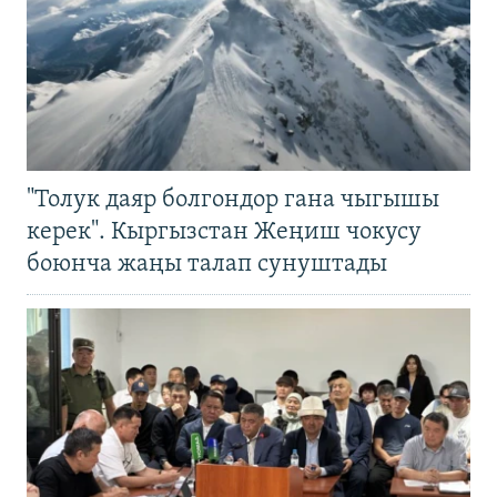
"Толук даяр болгондор гана чыгышы
керек". Кыргызстан Жеңиш чокусу
боюнча жаңы талап сунуштады