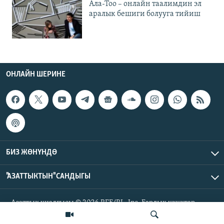
Ала-Тоо – онлайн таалимдин эл
аралык бешиги болууга тийиш
ОНЛАЙН ШЕРИНЕ
БИЗ ЖӨНҮНДӨ
"АЗАТТЫКТЫН" САНДЫГЫ
Азаттык үналгысы © 2026 RFE/RL, Inc. Бардык укуктар
корголгон.