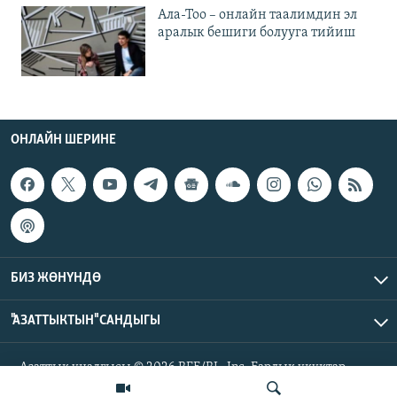
Ала-Тоо – онлайн таалимдин эл
аралык бешиги болууга тийиш
ОНЛАЙН ШЕРИНЕ
БИЗ ЖӨНҮНДӨ
"АЗАТТЫКТЫН" САНДЫГЫ
Азаттык үналгысы © 2026 RFE/RL, Inc. Бардык укуктар
корголгон.