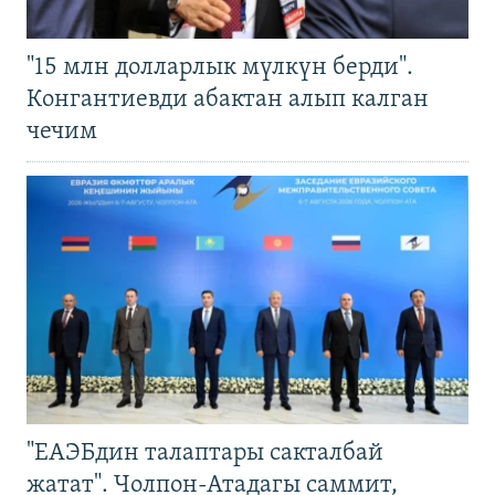
"15 млн долларлык мүлкүн берди".
Конгантиевди абактан алып калган
чечим
"ЕАЭБдин талаптары сакталбай
жатат". Чолпон-Атадагы саммит,