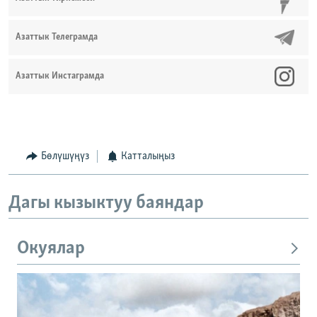
Азаттык Телеграмда
Азаттык Инстаграмда
Бөлүшүңүз
Катталыңыз
Дагы кызыктуу баяндар
Окуялар