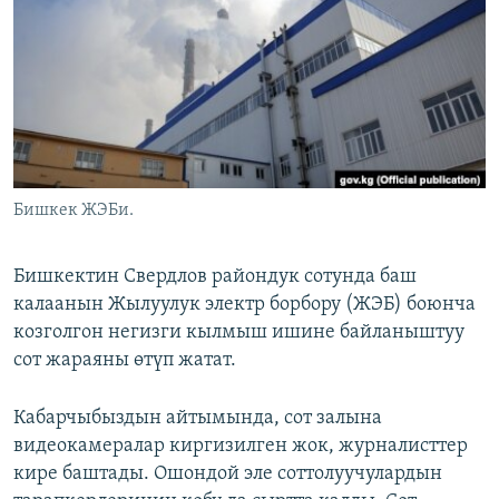
ОНЛАЙН ШЕРИНЕ
ЭЖЕ-СИҢДИЛЕР
АЗАТТЫК+
ЫҢГАЙСЫЗ СУРООЛОР
ЭЕ/АРнун бардык сайттары
Бишкек ЖЭБи.
Бишкектин Свердлов райондук сотунда баш
калаанын Жылуулук электр борбору (ЖЭБ) боюнча
козголгон негизги кылмыш ишине байланыштуу
сот жараяны өтүп жатат.
Кабарчыбыздын айтымында, сот залына
видеокамералар киргизилген жок, журналисттер
кире баштады. Ошондой эле соттолуучулардын