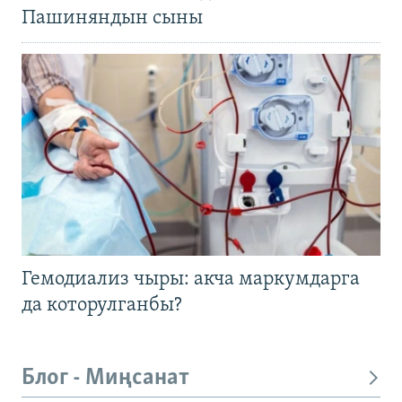
Пашиняндын сыны
Гемодиализ чыры: акча маркумдарга
да которулганбы?
Блог - Миңсанат