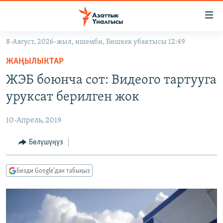
Линктер
Мазмунга
өтүңүз
8-Август, 2026-жыл, ишемби, Бишкек убактысы 12:49
Навигацияга
ЖАҢЫЛЫКТАР
өтүңүз
ЖАҢЫЛЫКТАР
КЫРГЫЗСТАН
Издөөгө
ЖЭБ боюнча сот: Видеого тартууга
салыңыз
ДҮЙНӨ
КЫРГЫЗСТАН
уруксат берилген жок
УКРАИНА
САЯСАТ
ДҮЙНӨ
10-Апрель, 2019
АТАЙЫН ИЛИКТӨӨ
ЭКОНОМИКА
БОРБОР АЗИЯ
ТВ ПРОГРАММАЛАР
Бөлүшүңүз
МАДАНИЯТ
ПОДКАСТ
БҮГҮН АЗАТТЫКТА
Бизди Google'дан табыңыз
ӨЗГӨЧӨ ПИКИР
ЭКСПЕРТТЕР ТАЛДАЙТ
БИЗ ЖАНА ДҮЙНӨ
Русский
ДАНИСТЕ