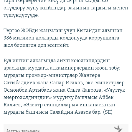
тарапкерлеринин көбү да сыртта калды. Сот
өкүлдөрү муну жыйындар залынын тардыгы менен
түшүндүрүүдө.
Тергөө ЖЭБди жаңылаш үчүн Кытайдан алынган
386 миллион долларды колдонууда коррупцияга
жол берилген деп эсептейт.
Бул иштин алкагында айып коюлгандардын
арасында мурдагы аткаминерлердин жоон тобу:
мурдагы премьер-министрлер Жантөрө
Сатыбалдиев жана Сапар Исаков, экс-министрлер
Осмонбек Артыбаев жана Ольга Лаврова, «Улуттук
энергохолдингдин» мурунку башчысы Айбек
Калиев, «Электр станциялары» ишканасынын
мурдагы башчысы Салайдин Авазов бар. (SE)
Азаттык тиркемеси