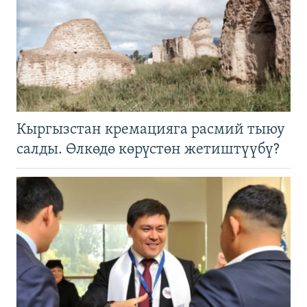
Кыргызстан кремацияга расмий тыюу
салды. Өлкөдө көрүстөн жетиштүүбү?