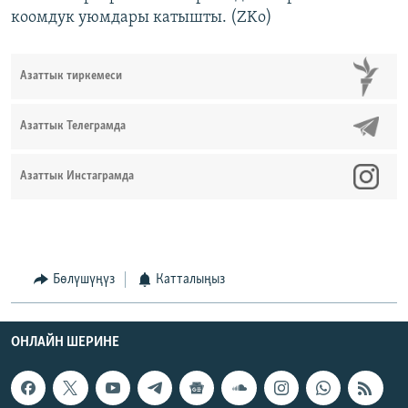
коомдук уюмдары катышты. (ZKo)
Азаттык тиркемеси
Азаттык Телеграмда
Азаттык Инстаграмда
Бөлүшүңүз
Катталыңыз
ОНЛАЙН ШЕРИНЕ