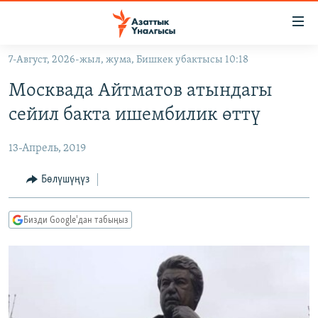
Линктер
Мазмунга
өтүңүз
7-Август, 2026-жыл, жума, Бишкек убактысы 10:18
Навигацияга
ЖАҢЫЛЫКТАР
өтүңүз
Москвада Айтматов атындагы
КЫРГЫЗСТАН
Издөөгө
сейил бакта ишембилик өттү
салыңыз
ДҮЙНӨ
КЫРГЫЗСТАН
13-Апрель, 2019
УКРАИНА
САЯСАТ
ДҮЙНӨ
АТАЙЫН ИЛИКТӨӨ
ЭКОНОМИКА
БОРБОР АЗИЯ
Бөлүшүңүз
ТВ ПРОГРАММАЛАР
МАДАНИЯТ
Бизди Google'дан табыңыз
ПОДКАСТ
БҮГҮН АЗАТТЫКТА
ӨЗГӨЧӨ ПИКИР
ЭКСПЕРТТЕР ТАЛДАЙТ
БИЗ ЖАНА ДҮЙНӨ
Русский
ДАНИСТЕ