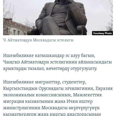
ОНЛАЙН ШЕРИНЕ
ЭЖЕ-СИҢДИЛЕР
АЗАТТЫК+
ЫҢГАЙСЫЗ СУРООЛОР
ЭЕ/АРнун бардык сайттары
Ч. Айтматовдун Москвадагы эстелиги.
Ишембиликке катышкандар эс алуу багын,
Чыңгыз Айтматовдун эстелигинин айланасындагы
арыктарды тазалап, көчөттөрдү отургузушту.
Ишембиликке мигранттар, студенттер,
Кыргызстандын Орусиядагы элчилигинин, Евразия
экономикалык комиссиясынын, Мамлекеттик
миграция кызматынын жана Ички иштер
министрлигинин Москвадагы өкүлчүлүгүнүн
кызматкерлери жана кыргыз диаспорасынын