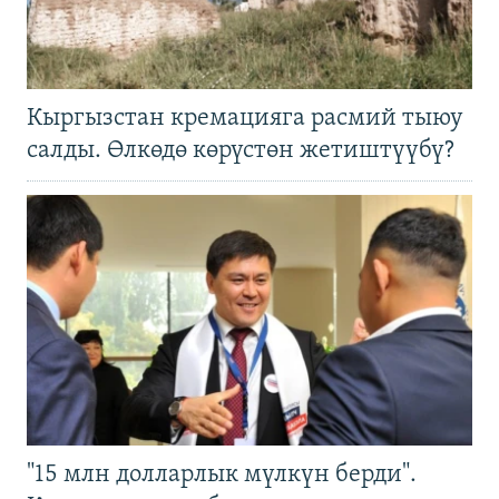
Кыргызстан кремацияга расмий тыюу
салды. Өлкөдө көрүстөн жетиштүүбү?
"15 млн долларлык мүлкүн берди".