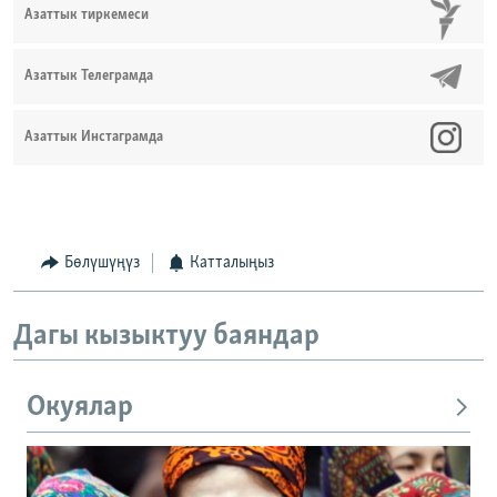
Азаттык тиркемеси
Азаттык Телеграмда
Азаттык Инстаграмда
Бөлүшүңүз
Катталыңыз
Дагы кызыктуу баяндар
Окуялар