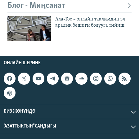
Блог - Миңсанат
Ала-Тоо – онлайн таалимдин эл
аралык бешиги болууга тийиш
ОНЛАЙН ШЕРИНЕ
БИЗ ЖӨНҮНДӨ
"АЗАТТЫКТЫН" САНДЫГЫ