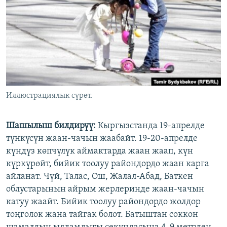
ОНЛАЙН ШЕРИНЕ
ЭЖЕ-СИҢДИЛЕР
АЗАТТЫК+
ЫҢГАЙСЫЗ СУРООЛОР
ЭЕ/АРнун бардык сайттары
Иллюстрациялык сүрөт.
Шашылыш билдирүү:
Кыргызстанда 19-апрелде
түнкүсүн жаан-чачын жаабайт. 19-20-апрелде
күндүз көпчүлүк аймактарда жаан жаап, күн
күркүрөйт, бийик тоолуу райондордо жаан карга
айланат. Чүй, Талас, Ош, Жалал-Абад, Баткен
облустарынын айрым жерлеринде жаан-чачын
катуу жаайт. Бийик тоолуу райондордо жолдор
тоңголок жана тайгак болот. Батыштан соккон