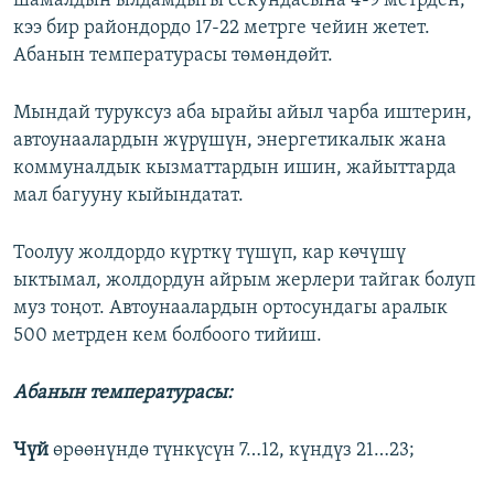
шамалдын ылдамдыгы секундасына 4-9 метрден,
кээ бир райондордо 17-22 метрге чейин жетет.
Абанын температурасы төмөндөйт.
Мындай туруксуз аба ырайы айыл чарба иштерин,
автоунаалардын жүрүшүн, энергетикалык жана
коммуналдык кызматтардын ишин, жайыттарда
мал багууну кыйындатат.
Тоолуу жолдордо күрткү түшүп, кар көчүшү
ыктымал, жолдордун айрым жерлери тайгак болуп
муз тоңот. Автоунаалардын ортосундагы аралык
500 метрден кем болбоого тийиш.
Абанын температурасы:
Чүй
өрөөнүндө түнкүсүн 7…12, күндүз 21…23;