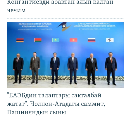
Конгантиевди абактан алып калган
чечим
"ЕАЭБдин талаптары сакталбай
жатат". Чолпон-Атадагы саммит,
Пашиняндын сыны