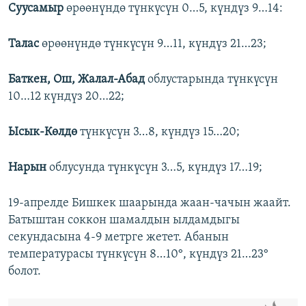
Суусамыр
өрөөнүндө түнкүсүн 0…5, күндүз 9…14:
Талас
өрөөнүндө түнкүсүн 9…11, күндүз 21…23;
Баткен, Ош, Жалал-Абад
облустарында түнкүсүн
10…12 күндүз 20…22;
Ысык-Көлдө
түнкүсүн 3…8, күндүз 15…20;
Нарын
облусунда түнкүсүн 3…5, күндүз 17…19;
19-апрелде Бишкек шаарында жаан-чачын жаайт.
Батыштан соккон шамалдын ылдамдыгы
секундасына 4-9 метрге жетет. Абанын
температурасы түнкүсүн 8…10°, күндүз 21…23°
болот.