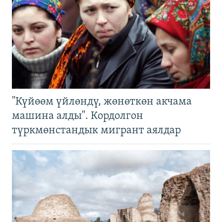
"Күйөөм үйлөндү, жөнөткөн акчама
машина алды". Кордолгон
түркмөнстандык мигрант аялдар