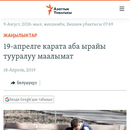
Линктер
Мазмунга
өтүңүз
9-Август, 2026-жыл, жекшемби, Бишкек убактысы 07:49
Навигацияга
ЖАҢЫЛЫКТАР
өтүңүз
ЖАҢЫЛЫКТАР
КЫРГЫЗСТАН
Издөөгө
19-апрелге карата аба ырайы
салыңыз
ДҮЙНӨ
КЫРГЫЗСТАН
тууралуу маалымат
УКРАИНА
САЯСАТ
ДҮЙНӨ
18-Апрель, 2019
АТАЙЫН ИЛИКТӨӨ
ЭКОНОМИКА
БОРБОР АЗИЯ
ТВ ПРОГРАММАЛАР
Бөлүшүңүз
МАДАНИЯТ
ПОДКАСТ
БҮГҮН АЗАТТЫКТА
Бизди Google'дан табыңыз
ӨЗГӨЧӨ ПИКИР
ЭКСПЕРТТЕР ТАЛДАЙТ
БИЗ ЖАНА ДҮЙНӨ
Русский
ДАНИСТЕ