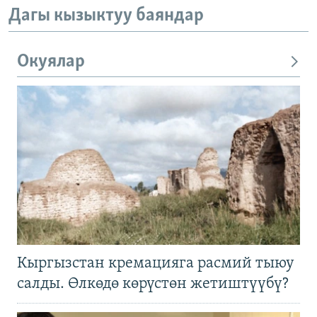
Дагы кызыктуу баяндар
Окуялар
Кыргызстан кремацияга расмий тыюу
салды. Өлкөдө көрүстөн жетиштүүбү?