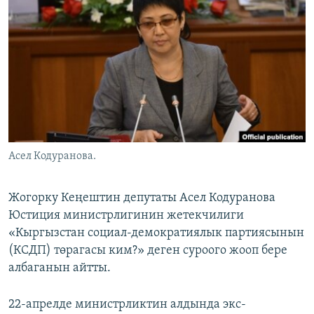
ОНЛАЙН ШЕРИНЕ
ЭЖЕ-СИҢДИЛЕР
АЗАТТЫК+
ЫҢГАЙСЫЗ СУРООЛОР
ЭЕ/АРнун бардык сайттары
Асел Кодуранова.
Жогорку Кеңештин депутаты Асел Кодуранова
Юстиция министрлигинин жетекчилиги
«Кыргызстан социал-демократиялык партиясынын
(КСДП) төрагасы ким?» деген суроого жооп бере
албаганын айтты.
22-апрелде министрликтин алдында экс-