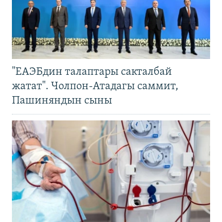
"ЕАЭБдин талаптары сакталбай
жатат". Чолпон-Атадагы саммит,
Пашиняндын сыны