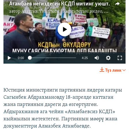
Атамбаев негиздеген КСДП митинг уюштурду
автор
Азаттык Үналгысы | Кыргызстан: видео, фото, кабарлар
No media source currently available
0:00
4:25
Түз линк
Юстиция министрлиги партиянын лидери катары
Сагынбек Абдрахмановду 18-апрелде каттаган
жана партиянын дареги да өзгөртүлгөн.
Абдырахманов ага чейин «Атамбаевсиз КСДП»
кыймылын жетектеген. Партиянын мөөрү жана
документтери Алмазбек Атамбаевде.