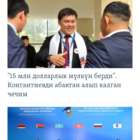
"15 млн долларлык мүлкүн берди".
Конгантиевди абактан алып калган
чечим