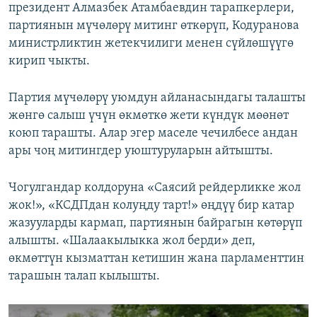
президент Алмазбек Атамбаевдин тарапкерлери,
партиянын мүчөлөрү митинг өткөрүп, Кодуранова
министрликтин жетекчилиги менен сүйлөшүүгө
кирип чыкты.
Партия мүчөлөрү уюмдун айланасындагы талашты
жөнгө салыш үчүн өкмөткө жети күндүк мөөнөт
коюп тарашты. Алар эгер маселе чечилбесе андан
ары чоң митингдер уюштуруларын айтышты.
Чогулгандар колдоруна «Саясий рейдерликке жол
жок!», «КСДПдан колуңду тарт!» өңдүү бир катар
жазууларды кармап, партиянын байрагын көтөрүп
алышты. «Шалаакылыкка жол берди» деп,
өкмөттүн кызматтан кетишин жана парламенттин
тарашын талап кылышты.