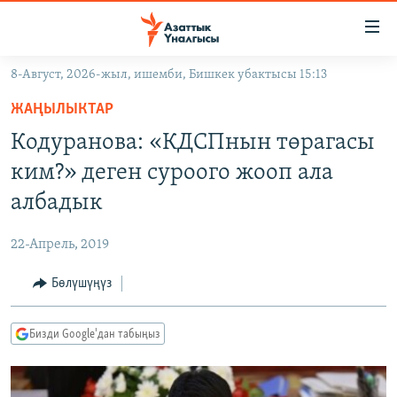
Линктер
Мазмунга
өтүңүз
8-Август, 2026-жыл, ишемби, Бишкек убактысы 15:13
Навигацияга
ЖАҢЫЛЫКТАР
өтүңүз
ЖАҢЫЛЫКТАР
КЫРГЫЗСТАН
Издөөгө
Кодуранова: «КДСПнын төрагасы
салыңыз
ДҮЙНӨ
КЫРГЫЗСТАН
ким?» деген суроого жооп ала
УКРАИНА
САЯСАТ
ДҮЙНӨ
албадык
АТАЙЫН ИЛИКТӨӨ
ЭКОНОМИКА
БОРБОР АЗИЯ
22-Апрель, 2019
ТВ ПРОГРАММАЛАР
МАДАНИЯТ
Бөлүшүңүз
ПОДКАСТ
БҮГҮН АЗАТТЫКТА
ӨЗГӨЧӨ ПИКИР
ЭКСПЕРТТЕР ТАЛДАЙТ
Бизди Google'дан табыңыз
БИЗ ЖАНА ДҮЙНӨ
Русский
ДАНИСТЕ