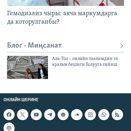
Гемодиализ чыры: акча маркумдарга
да которулганбы?
Блог - Миңсанат
Ала-Тоо – онлайн таалимдин эл
аралык бешиги болууга тийиш
ОНЛАЙН ШЕРИНЕ