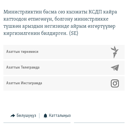
Министрликтин басма сөз кызматы КСДП кайра
каттоодон өтпөгөнүн, болгону министрликке
түшкөн арыздын негизинде айрым өзгөртүүлөр
киргизилгенин билдирген. (SE)
Азаттык тиркемеси
Азаттык Телеграмда
Азаттык Инстаграмда
Бөлүшүңүз
Катталыңыз