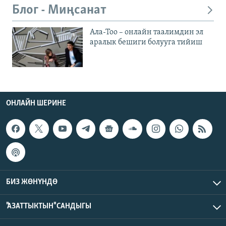
Блог - Миңсанат
Ала-Тоо – онлайн таалимдин эл
аралык бешиги болууга тийиш
ОНЛАЙН ШЕРИНЕ
БИЗ ЖӨНҮНДӨ
"АЗАТТЫКТЫН" САНДЫГЫ