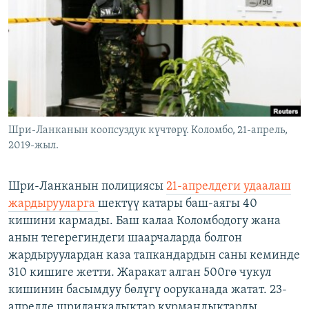
ОНЛАЙН ШЕРИНЕ
ЭЖЕ-СИҢДИЛЕР
АЗАТТЫК+
ЫҢГАЙСЫЗ СУРООЛОР
ЭЕ/АРнун бардык сайттары
Шри-Ланканын коопсуздук күчтөрү. Коломбо, 21-апрель,
2019-жыл.
Шри-Ланканын полициясы
21-апрелдеги удаалаш
жардырууларга
шектүү катары баш-аягы 40
кишини кармады. Баш калаа Коломбодогу жана
анын тегерегиндеги шаарчаларда болгон
жардыруулардан каза тапкандардын саны кеминде
310 кишиге жетти. Жаракат алган 500гө чукул
кишинин басымдуу бөлүгү ооруканада жатат. 23-
апрелде шриланкалыктар курмандыктарды