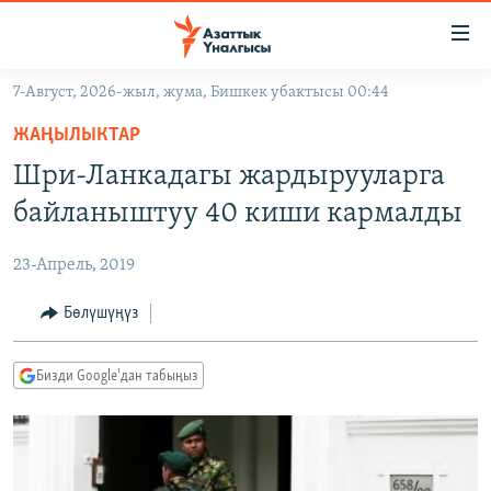
Линктер
Мазмунга
өтүңүз
7-Август, 2026-жыл, жума, Бишкек убактысы 00:44
Навигацияга
ЖАҢЫЛЫКТАР
өтүңүз
ЖАҢЫЛЫКТАР
КЫРГЫЗСТАН
Издөөгө
Шри-Ланкадагы жардырууларга
салыңыз
ДҮЙНӨ
КЫРГЫЗСТАН
байланыштуу 40 киши кармалды
УКРАИНА
САЯСАТ
ДҮЙНӨ
23-Апрель, 2019
АТАЙЫН ИЛИКТӨӨ
ЭКОНОМИКА
БОРБОР АЗИЯ
ТВ ПРОГРАММАЛАР
Бөлүшүңүз
МАДАНИЯТ
ПОДКАСТ
БҮГҮН АЗАТТЫКТА
Бизди Google'дан табыңыз
ӨЗГӨЧӨ ПИКИР
ЭКСПЕРТТЕР ТАЛДАЙТ
БИЗ ЖАНА ДҮЙНӨ
Русский
ДАНИСТЕ