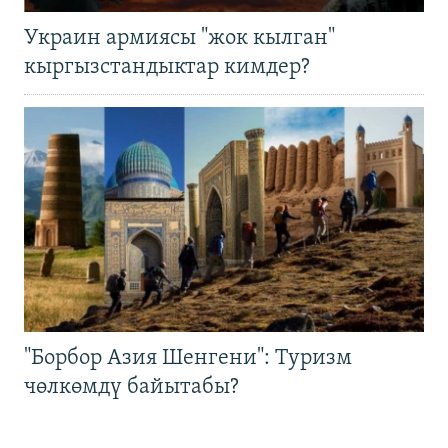
Украин армиясы "жок кылган"
кыргызстандыктар кимдер?
"Борбор Азия Шенгени": Туризм
чөлкөмдү байытабы?