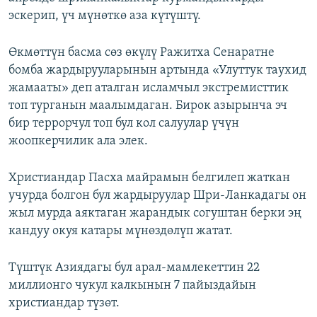
эскерип, үч мүнөткө аза күтүштү.
Өкмөттүн басма сөз өкүлү Ражитха Сенаратне
бомба жардырууларынын артында «Улуттук таухид
жамааты» деп аталган исламчыл экстремисттик
топ турганын маалымдаган. Бирок азырынча эч
бир террорчул топ бул кол салуулар үчүн
жоопкерчилик ала элек.
Христиандар Пасха майрамын белгилеп жаткан
учурда болгон бул жардыруулар Шри-Ланкадагы он
жыл мурда аяктаган жарандык согуштан берки эң
кандуу окуя катары мүнөздөлүп жатат.
Түштүк Азиядагы бул арал-мамлекеттин 22
миллионго чукул калкынын 7 пайыздайын
христиандар түзөт.