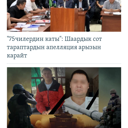
"75чилердин каты": Шаардык сот
тараптардын апелляция арызын
карайт