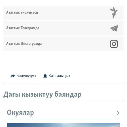
Азаттык тиркемеси
Азаттык Телеграмда
Азаттык Инстаграмда
Бөлүшүңүз
Катталыңыз
Дагы кызыктуу баяндар
Окуялар