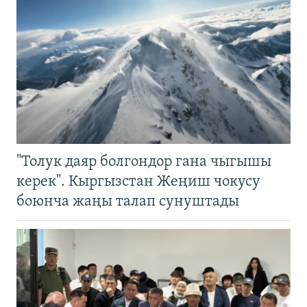
"Толук даяр болгондор гана чыгышы
керек". Кыргызстан Жеңиш чокусу
боюнча жаңы талап сунуштады