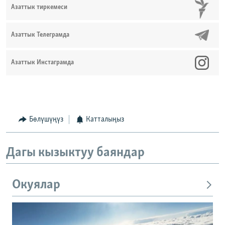
Азаттык тиркемеси
Азаттык Телеграмда
Азаттык Инстаграмда
Бөлүшүңүз
Катталыңыз
Дагы кызыктуу баяндар
Окуялар