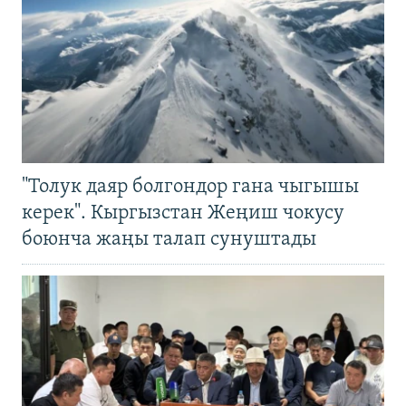
"Толук даяр болгондор гана чыгышы
керек". Кыргызстан Жеңиш чокусу
боюнча жаңы талап сунуштады