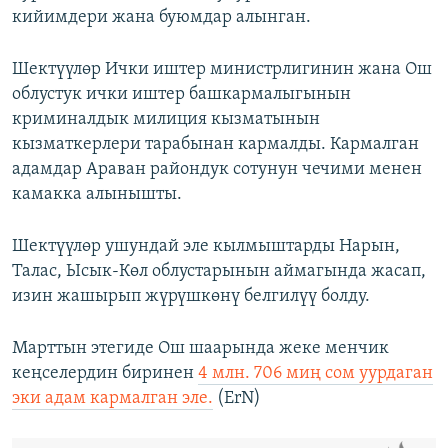
кийимдери жана буюмдар алынган.
Шектүүлөр Ички иштер министрлигинин жана Ош
облустук ички иштер башкармалыгынын
криминалдык милиция кызматынын
кызматкерлери тарабынан кармалды. Кармалган
адамдар Араван райондук сотунун чечими менен
камакка алынышты.
Шектүүлөр ушундай эле кылмыштарды Нарын,
Талас, Ысык-Көл облустарынын аймагында жасап,
изин жашырып жүрүшкөнү белгилүү болду.
Марттын этегиде Ош шаарында жеке менчик
кеңселердин биринен
4 млн. 706 миң сом уурдаган
эки адам кармалган эле.
(ErN)