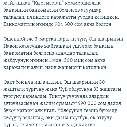
жайгашкан “Кыргызстан” коммерциялык
банкынын банкоматын белгисиз атуулдар
талкалап, ичиндеги каражатты уурдап кетишкен.
Банкоматтын ичинде 904 300 сом акча болгон.
Ошондой эле 3-мартка караган түнү Ош шаарынын
Навои көчөсүндө жайгашкан ушул эле банктын
банкоматын белгисиз адамдар талкалап,
жабдуунун ичинен 1 млн. 500 миң сом акча
каражатын алып, изин жашырып кетишкен.
Факт боюнча иш ачылып, Ош шаарынын 30
жаштагы тургуну жана Чүй облусунун 33 жаштагы
тургуну кармалды. Тинтүү учурунда алардын
автоунаасынан жалпы суммасы 990 000 сом далил
буюм катары алынган. Үйлөрүнөн темир буюмду
кесүүчү аспаптар, эки даана ноутбук, ок атуучу
курал, кылмыш жасаган учурда кийген