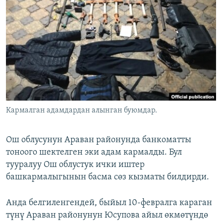
ОНЛАЙН ШЕРИНЕ
ЭЖЕ-СИҢДИЛЕР
АЗАТТЫК+
ЫҢГАЙСЫЗ СУРООЛОР
ЭЕ/АРнун бардык сайттары
Кармалган адамдардан алынган буюмдар.
Ош облусунун Араван районунда банкоматты
тоноого шектелген эки адам кармалды. Бул
тууралуу Ош облустук ички иштер
башкармалыгынын басма сөз кызматы билдирди.
Анда белгиленгендей, быйыл 10-февралга караган
түнү Араван районунун Юсупова айыл өкмөтүндө