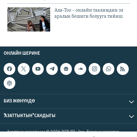
Ала-Тоо – онлайн таалимдин эл
аралык бешиги болууга тийиш
ОНЛАЙН ШЕРИНЕ
БИЗ ЖӨНҮНДӨ
"АЗАТТЫКТЫН" САНДЫГЫ
Азаттык үналгысы © 2026 RFE/RL, Inc. Бардык укуктар