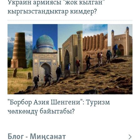
Украин армиясы "жок кылган"
кыргызстандыктар кимдер?
"Борбор Азия Шенгени": Туризм
чөлкөмдү байытабы?
Блог - Миңсанат