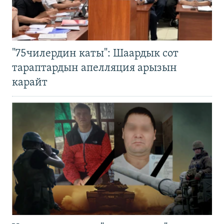
"75чилердин каты": Шаардык сот
тараптардын апелляция арызын
карайт