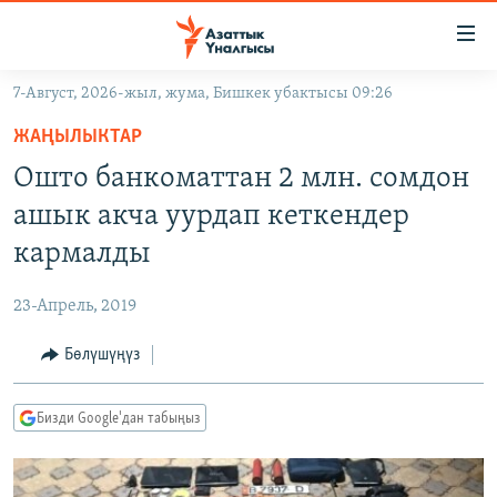
Линктер
Мазмунга
өтүңүз
7-Август, 2026-жыл, жума, Бишкек убактысы 09:26
Навигацияга
ЖАҢЫЛЫКТАР
өтүңүз
ЖАҢЫЛЫКТАР
КЫРГЫЗСТАН
Издөөгө
Ошто банкоматтан 2 млн. сомдон
салыңыз
ДҮЙНӨ
КЫРГЫЗСТАН
ашык акча уурдап кеткендер
УКРАИНА
САЯСАТ
ДҮЙНӨ
кармалды
АТАЙЫН ИЛИКТӨӨ
ЭКОНОМИКА
БОРБОР АЗИЯ
23-Апрель, 2019
ТВ ПРОГРАММАЛАР
МАДАНИЯТ
Бөлүшүңүз
ПОДКАСТ
БҮГҮН АЗАТТЫКТА
ӨЗГӨЧӨ ПИКИР
ЭКСПЕРТТЕР ТАЛДАЙТ
Бизди Google'дан табыңыз
БИЗ ЖАНА ДҮЙНӨ
Русский
ДАНИСТЕ