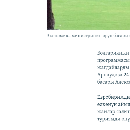
Экономика министринин орун басары ээ
Болгариянын
программасы
жагдайларды 
Арнаудова 24
басары Алекс
Евробиримдик
өлкөнүн айыл
жайлар салын
туризмди өнү