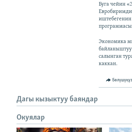
Буга чейин «
Евробиримдик
иштебегенин 
программасын
Экономика ми
байланыштуу 
салынган тур
каккан.
Бөлүшүңү
Дагы кызыктуу баяндар
Окуялар