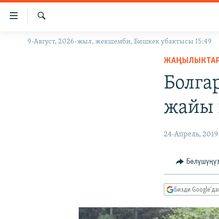
Линктер
Мазмунга
өтүңүз
Издөө
9-Август, 2026-жыл, жекшемби, Бишкек убактысы 15:49
ЖАҢЫЛЫКТАР
Навигацияга
өтүңүз
ЖАҢЫЛЫКТА
КЫРГЫЗСТАН
Издөөгө
Болга
ДҮЙНӨ
КЫРГЫЗСТАН
салыңыз
УКРАИНА
САЯСАТ
ДҮЙНӨ
жайы 
АТАЙЫН ИЛИКТӨӨ
ЭКОНОМИКА
БОРБОР АЗИЯ
ТВ ПРОГРАММАЛАР
МАДАНИЯТ
24-Апрель, 2019
ПОДКАСТ
БҮГҮН АЗАТТЫКТА
Бөлүшүңү
ӨЗГӨЧӨ ПИКИР
ЭКСПЕРТТЕР ТАЛДАЙТ
БИЗ ЖАНА ДҮЙНӨ
Бизди Google'д
ДАНИСТЕ