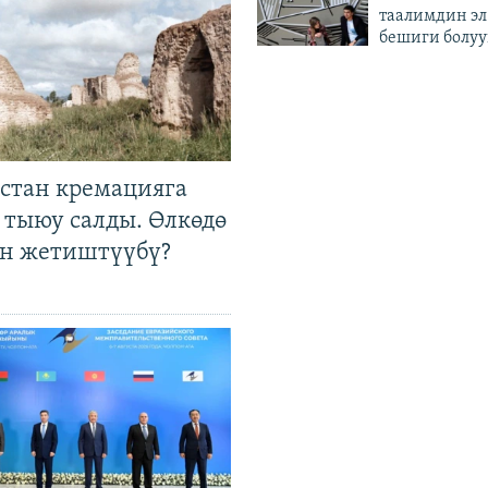
таалимдин эл
бешиги болуу
стан кремацияга
 тыюу салды. Өлкөдө
өн жетиштүүбү?