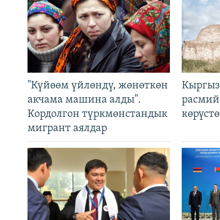
"Күйөөм үйлөндү, жөнөткөн
Кыргыз
акчама машина алды".
расмий
Кордолгон түркмөнстандык
көрүст
мигрант аялдар