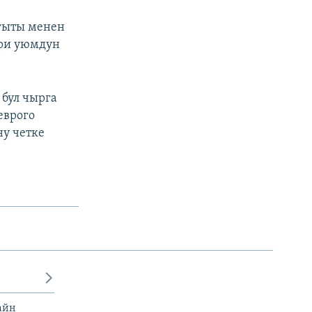
агыты менен
ери уюмдун
бул чырга
еврого
ну четке
айн