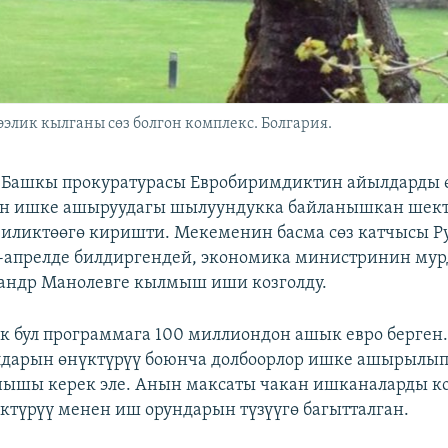
лик кылганы сөз болгон комплекс. Болгария.
 Башкы прокуратурасы Евробиримдиктин айылдарды 
н ишке ашыруудагы шылуундукка байланышкан шек
иликтөөгө киришти. Мекеменин басма сөз катчысы 
-апрелде билдиргендей, экономика министринин мур
андр Манолевге кылмыш иши козголду.
 бул программага 100 миллиондон ашык евро берген
дарын өнүктүрүү боюнча долбоорлор ишке ашырылып
ышы керек эле. Анын максаты чакан ишканаларды ко
ктүрүү менен иш орундарын түзүүгө багытталган.