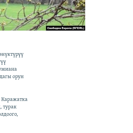
өнүктүрүү
түү
Румиана
дагы орун
. Каражатка
, турак
лдоого,