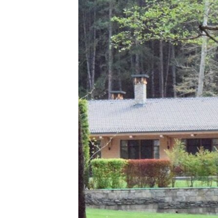
ЭЖЕ-СИҢДИЛЕР
АЗАТТЫК+
ЫҢГАЙСЫЗ СУРООЛОР