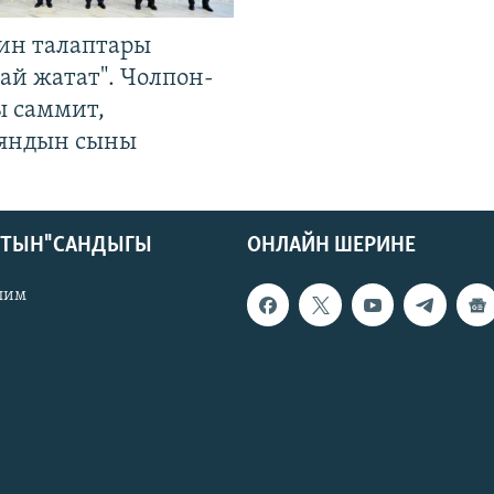
ин талаптары
ай жатат". Чолпон-
ы саммит,
яндын сыны
КТЫН" САНДЫГЫ
ОНЛАЙН ШЕРИНЕ
лим