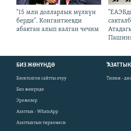
"15 млн долларлык мүлкүн
"ЕАЭБд
берди". Конгантиевди
сакталб
абактан алып калган чечим
Атадаг
Пашин
БИЗ ЖӨНҮНДӨ
"АЗАТТЫ
Блоктолгон сайтты ачуу
Тилим - ди
Биз жөнүндө
Русский
Эрежелер
Азаттык - WhatsApp
ОНЛАЙН ШЕРИНЕ
Азаттыктын тиркемеси