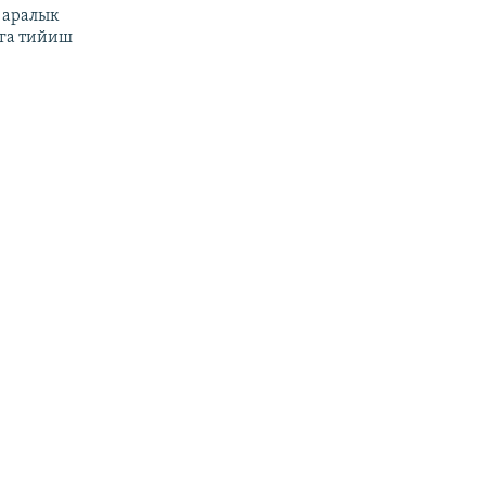
 аралык
га тийиш