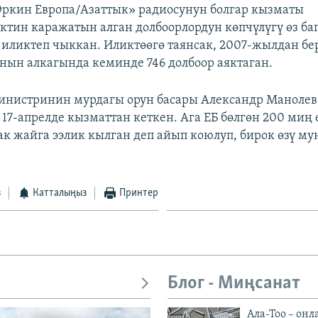
Эркин Европа/Азаттык» радиосунун болгар кызматы
тин каражатын алган долбоорлордун көпчүлүгү өз б
иликтеп чыккан. Иликтөөгө таянсак, 2007-жылдан б
ын алкагында кеминде 746 долбоор аяктаган.
нистринин мурдагы орун басары Александр Манолев 
17-апрелде кызматтан кеткен. Ага ЕБ бөлгөн 200 миң 
ак жайга ээлик кылган деп айып коюлуп, бирок өзү му
з
Катталыңыз
Принтер
Блог - Миңсанат
Ала-Тоо – онл