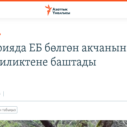
Р
рияда ЕБ бөлгөн акчанын
иликтене баштады
з
ан табыңыз