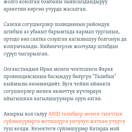
жолго коюлган бомбаны зыянсыздандыруу
аракетин көргөн учурда жасалган.
Салехи согушкерлер полициянын райондук
штабын аз убакыт барымтада кармап турганын,
ортодо көп саатка созулган кагылышуу болгонун да
кошумчалады. Кийинчерээк жоочулар штабдан
сүрүп чыгарылган.
Ооганстандын Иран менен чектешкен Фарах
провинциясынын басымдуу бөлүгүн "Талибан"
кыймылы көзөмөлдөйт. Буга чейин аймакта
согушкерлер менен өкмөттүк күчтөрдүн
айыгышкан кагылышуулары орун алган.
Акыркы кол салуу
АКШ талибдер менен тынчтык
сүйлөшүүлөргө жетишүүгө умтулуп жаткан учурга
туш келди. Кезектеги сүйлөшүүлөр Катарда май