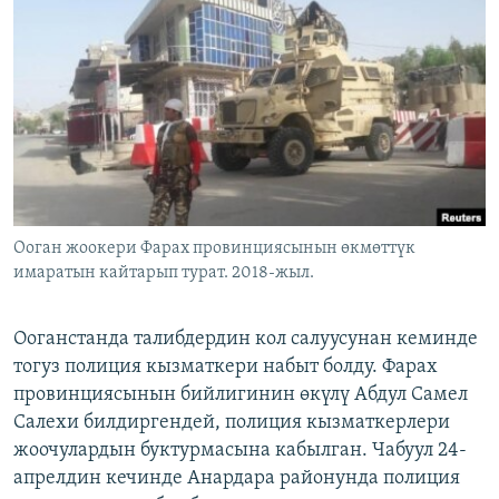
ОНЛАЙН ШЕРИНЕ
ЭЖЕ-СИҢДИЛЕР
АЗАТТЫК+
ЫҢГАЙСЫЗ СУРООЛОР
ЭЕ/АРнун бардык сайттары
Ооган жоокери Фарах провинциясынын өкмөттүк
имаратын кайтарып турат. 2018-жыл.
Ооганстанда талибдердин кол салуусунан кеминде
тогуз полиция кызматкери набыт болду. Фарах
провинциясынын бийлигинин өкүлү Абдул Самел
Салехи билдиргендей, полиция кызматкерлери
жоочулардын буктурмасына кабылган. Чабуул 24-
апрелдин кечинде Анардара районунда полиция