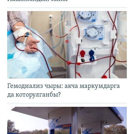
Гемодиализ чыры: акча маркумдарга
да которулганбы?