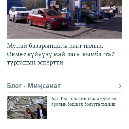
Мунай базарындагы каатчылык:
Өкмөт күйүүчү май дагы кымбаттай
турганын эскертти
Блог - Миңсанат
Ала-Тоо – онлайн таалимдин эл
аралык бешиги болууга тийиш