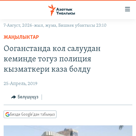
Линктер
Мазмунга
өтүңүз
7-Август, 2026-жыл, жума, Бишкек убактысы 23:10
Навигацияга
ЖАҢЫЛЫКТАР
өтүңүз
ЖАҢЫЛЫКТАР
КЫРГЫЗСТАН
Издөөгө
Ооганстанда кол салуудан
салыңыз
ДҮЙНӨ
КЫРГЫЗСТАН
кеминде тогуз полиция
УКРАИНА
САЯСАТ
ДҮЙНӨ
кызматкери каза болду
АТАЙЫН ИЛИКТӨӨ
ЭКОНОМИКА
БОРБОР АЗИЯ
25-Апрель, 2019
ТВ ПРОГРАММАЛАР
МАДАНИЯТ
Бөлүшүңүз
ПОДКАСТ
БҮГҮН АЗАТТЫКТА
ӨЗГӨЧӨ ПИКИР
ЭКСПЕРТТЕР ТАЛДАЙТ
Бизди Google'дан табыңыз
БИЗ ЖАНА ДҮЙНӨ
Русский
ДАНИСТЕ