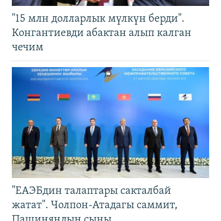
"15 млн долларлык мүлкүн берди".
Конгантиевди абактан алып калган
чечим
"ЕАЭБдин талаптары сакталбай
жатат". Чолпон-Атадагы саммит,
Пашиняндын сыны