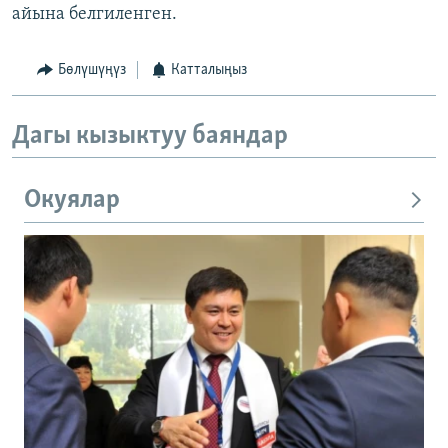
айына белгиленген.
Бөлүшүңүз
Катталыңыз
Дагы кызыктуу баяндар
Окуялар