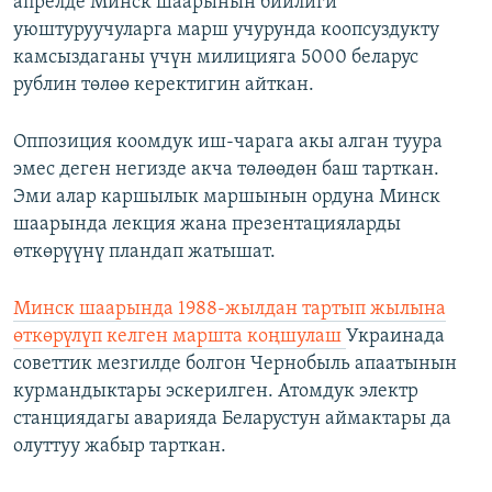
апрелде Минск шаарынын бийлиги
уюштуруучуларга марш учурунда коопсуздукту
камсыздаганы үчүн милицияга 5000 беларус
рублин төлөө керектигин айткан.
Оппозиция коомдук иш-чарага акы алган туура
эмес деген негизде акча төлөөдөн баш тарткан.
Эми алар каршылык маршынын ордуна Минск
шаарында лекция жана презентацияларды
өткөрүүнү пландап жатышат.
Минск шаарында 1988-жылдан тартып жылына
өткөрүлүп келген маршта коңшулаш
Украинада
советтик мезгилде болгон Чернобыль апаатынын
курмандыктары эскерилген. Атомдук электр
станциядагы аварияда Беларустун аймактары да
олуттуу жабыр тарткан.