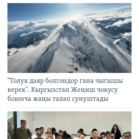
"Толук даяр болгондор гана чыгышы
керек". Кыргызстан Жеңиш чокусу
боюнча жаңы талап сунуштады