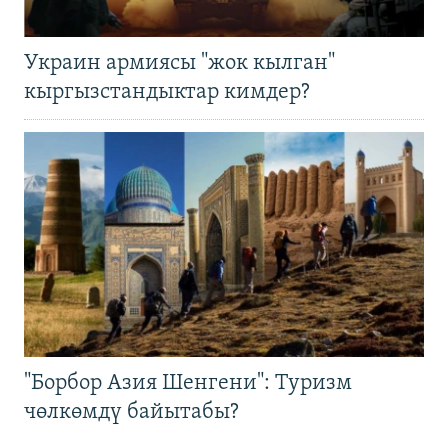
Украин армиясы "жок кылган"
кыргызстандыктар кимдер?
"Борбор Азия Шенгени": Туризм
чөлкөмдү байытабы?