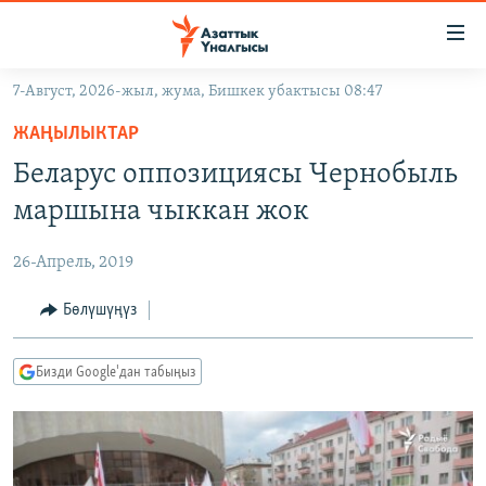
Линктер
Мазмунга
өтүңүз
7-Август, 2026-жыл, жума, Бишкек убактысы 08:47
Навигацияга
ЖАҢЫЛЫКТАР
өтүңүз
ЖАҢЫЛЫКТАР
КЫРГЫЗСТАН
Издөөгө
Беларус оппозициясы Чернобыль
салыңыз
ДҮЙНӨ
КЫРГЫЗСТАН
маршына чыккан жок
УКРАИНА
САЯСАТ
ДҮЙНӨ
26-Апрель, 2019
АТАЙЫН ИЛИКТӨӨ
ЭКОНОМИКА
БОРБОР АЗИЯ
ТВ ПРОГРАММАЛАР
Бөлүшүңүз
МАДАНИЯТ
ПОДКАСТ
БҮГҮН АЗАТТЫКТА
Бизди Google'дан табыңыз
ӨЗГӨЧӨ ПИКИР
ЭКСПЕРТТЕР ТАЛДАЙТ
БИЗ ЖАНА ДҮЙНӨ
Русский
ДАНИСТЕ