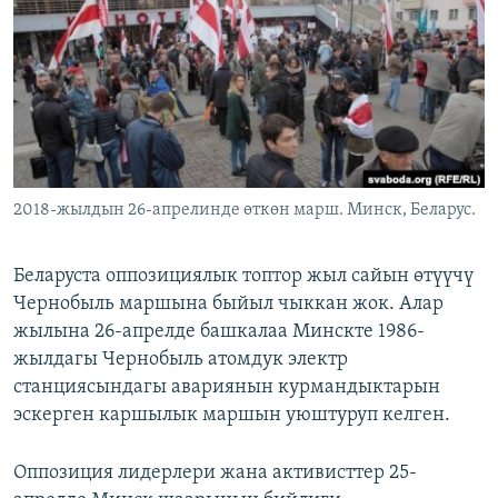
ОНЛАЙН ШЕРИНЕ
ЭЖЕ-СИҢДИЛЕР
АЗАТТЫК+
ЫҢГАЙСЫЗ СУРООЛОР
ЭЕ/АРнун бардык сайттары
2018-жылдын 26-апрелинде өткөн марш. Минск, Беларус.
Беларуста оппозициялык топтор жыл сайын өтүүчү
Чернобыль маршына быйыл чыккан жок. Алар
жылына 26-апрелде башкалаа Минскте 1986-
жылдагы Чернобыль атомдук электр
станциясындагы авариянын курмандыктарын
эскерген каршылык маршын уюштуруп келген.
Оппозиция лидерлери жана активисттер 25-