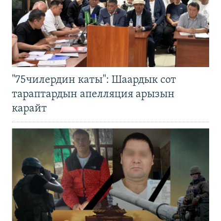
"75чилердин каты": Шаардык сот
тараптардын апелляция арызын
карайт