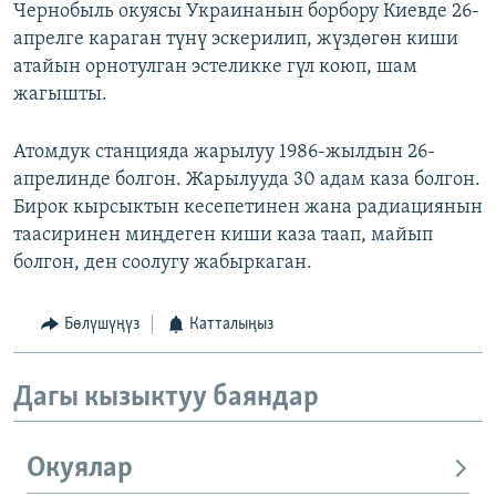
Чернобыль окуясы Украинанын борбору Киевде 26-
апрелге караган түнү эскерилип, жүздөгөн киши
атайын орнотулган эстеликке гүл коюп, шам
жагышты.
Атомдук станцияда жарылуу 1986-жылдын 26-
апрелинде болгон. Жарылууда 30 адам каза болгон.
Бирок кырсыктын кесепетинен жана радиациянын
таасиринен миңдеген киши каза таап, майып
болгон, ден соолугу жабыркаган.
Бөлүшүңүз
Катталыңыз
Дагы кызыктуу баяндар
Окуялар