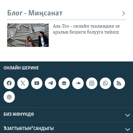
Блог - Миңсанат
Ала-Тоо – онлайн таалимдин эл
аралык бешиги болууга тийиш
ОНЛАЙН ШЕРИНЕ
БИЗ ЖӨНҮНДӨ
"АЗАТТЫКТЫН" САНДЫГЫ