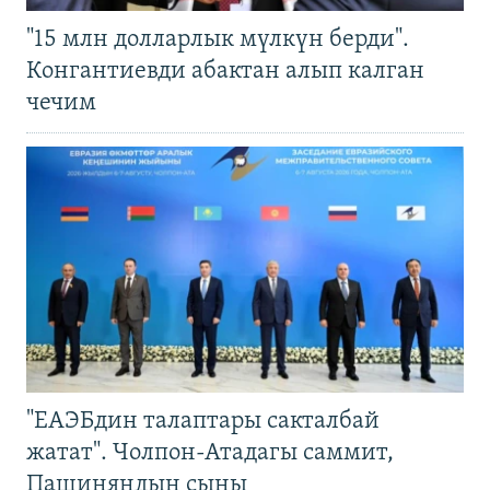
"15 млн долларлык мүлкүн берди".
Конгантиевди абактан алып калган
чечим
"ЕАЭБдин талаптары сакталбай
жатат". Чолпон-Атадагы саммит,
Пашиняндын сыны