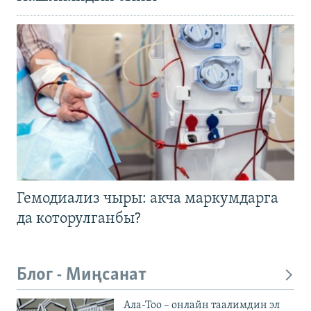
Гемодиализ чыры: акча маркумдарга
да которулганбы?
Блог - Миңсанат
Ала-Тоо – онлайн таалимдин эл