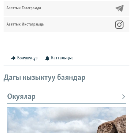
Азаттык Телеграмда
Азаттык Инстаграмда
Бөлүшүңүз
Катталыңыз
Дагы кызыктуу баяндар
Окуялар