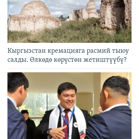
Кыргызстан кремацияга расмий тыюу
салды. Өлкөдө көрүстөн жетиштүүбү?