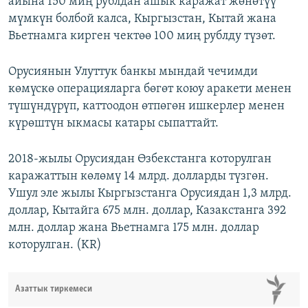
айына 150 миң рублдан ашык каражат жөнөтүү
мүмкүн болбой калса, Кыргызстан, Кытай жана
Вьетнамга кирген чектөө 100 миң рублду түзөт.
Орусиянын Улуттук банкы мындай чечимди
көмүскө операцияларга бөгөт коюу аракети менен
түшүндүрүп, каттоодон өтпөгөн ишкерлер менен
күрөштүн ыкмасы катары сыпаттайт.
2018-жылы Орусиядан Өзбекстанга которулган
каражаттын көлөмү 14 млрд. долларды түзгөн.
Ушул эле жылы Кыргызстанга Орусиядан 1,3 млрд.
доллар, Кытайга 675 млн. доллар, Казакстанга 392
млн. доллар жана Вьетнамга 175 млн. доллар
которулган. (KR)
Азаттык тиркемеси