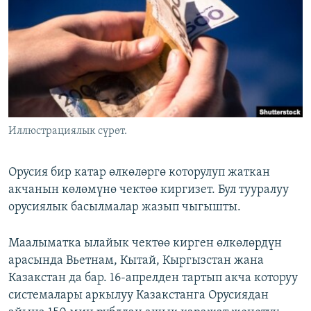
ОНЛАЙН ШЕРИНЕ
ЭЖЕ-СИҢДИЛЕР
АЗАТТЫК+
ЫҢГАЙСЫЗ СУРООЛОР
ЭЕ/АРнун бардык сайттары
Иллюстрациялык сүрөт.
Орусия бир катар өлкөлөргө которулуп жаткан
акчанын көлөмүнө чектөө киргизет. Бул тууралуу
орусиялык басылмалар жазып чыгышты.
Маалыматка ылайык чектөө кирген өлкөлөрдүн
арасында Вьетнам, Кытай, Кыргызстан жана
Казакстан да бар. 16-апрелден тартып акча которуу
системалары аркылуу Казакстанга Орусиядан