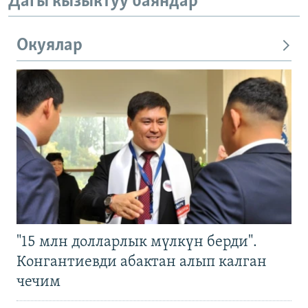
Дагы кызыктуу баяндар
Окуялар
"15 млн долларлык мүлкүн берди".
Конгантиевди абактан алып калган
чечим