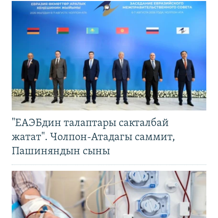
"ЕАЭБдин талаптары сакталбай
жатат". Чолпон-Атадагы саммит,
Пашиняндын сыны