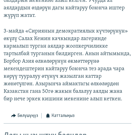
балдарын мекенине алып келген. Учурда ал
аялдардын өздөрүн дагы кайтаруу боюнча иштер
жүрүп жатат.
3-майда «Сириянын демократиялык күчтөрүнүн»
өкүлү Салах Кемин качкындар лагеринде
кармалып турган аялдар жоопкерчиликке
тартылбай турганын билдирген. Анын айтымында,
Борбор Азия өлкөлөрүнүн өкмөттөрүнө
мекендештерин кайтаруу боюнча тез арада чара
көрүү тууралуу өтүнүч жазылган каттар
жөнөтүлгөн. Азырынча аймактагы өлкөлөрдөн
Казакстан гана 50гө жакын балалуу аялды жана
бир нече эркек кишини мекенине алып кеткен.
Бөлүшүңүз
Катталыңыз