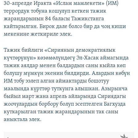
30-апрелде Иракта «Ислам мамлекети» (ИМ)
террордук тобуна кошулуп кеткен тажик
жарандарынын 84 баласы Тажикстанга
кайтарылган. Бирок дале болсо бир да чоң киши
мекенине жеткириле элек.
Тажик бийлиги «Сириянын демократиялык
күчтөрүнүн» көзөмөлүндөгү Эл-Хасак аймагында
тажик аялдар менен балдардын саны кыйла көп
болушу мүмкүн экенин билдирди. Алардын көбүн
ИМ тобу ээлеп алган аймактарды бошотуу
маалында күрттөр туткунга алышкан. Азырынча
быйыл март жана апрель айларында Сириядагы
жоочулардын борбору болуп эсептелген Багхузда
куткарылган тажик жарандарынын так саны
аныктала элек.