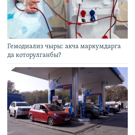
Гемодиализ чыры: акча маркумдарга
да которулганбы?