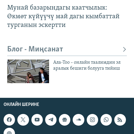
Мунай базарындагы каатчылык:
Өкмөт күйүүчү май дагы кымбаттай
турганын эскертти
Блог - Миңсанат
Ала-Тоо – онлайн таалимдин эл
аралык бешиги болууга тийиш
ОНЛАЙН ШЕРИНЕ