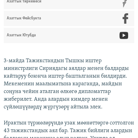
Азаттык тиркемеси
Азаттык Фейсбукта
Азаттык Ютубда
3-майда Тажикстандын Тышкы иштер
министрлиги Сириядагы аялдар менен балдарды
кайтаруу боюнча иштер башталганын билдирди.
Мекеменин маалыматына караганда, майдын
соңуна чейин аталган өлкөгө дипломаттар
жиберилет. ​Анда алардын кимдер менен
сүйлөшүүлөрдү жүргүзөрү айтыла элек.
Ирактын түрмөлөрүндө узак мөөнөттөргө соттолгон
43 тажикстандык аял бар. Тажик бийлиги алардын