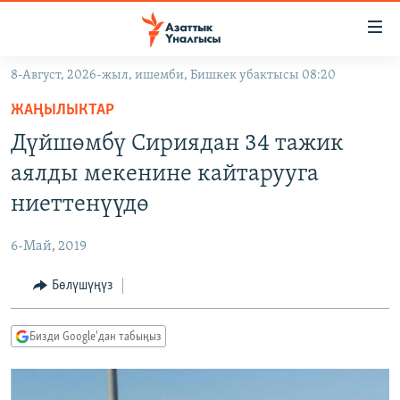
Линктер
Мазмунга
өтүңүз
8-Август, 2026-жыл, ишемби, Бишкек убактысы 08:20
Навигацияга
ЖАҢЫЛЫКТАР
өтүңүз
ЖАҢЫЛЫКТАР
КЫРГЫЗСТАН
Издөөгө
Дүйшөмбү Сириядан 34 тажик
салыңыз
ДҮЙНӨ
КЫРГЫЗСТАН
аялды мекенине кайтарууга
УКРАИНА
САЯСАТ
ДҮЙНӨ
ниеттенүүдө
АТАЙЫН ИЛИКТӨӨ
ЭКОНОМИКА
БОРБОР АЗИЯ
6-Май, 2019
ТВ ПРОГРАММАЛАР
МАДАНИЯТ
Бөлүшүңүз
ПОДКАСТ
БҮГҮН АЗАТТЫКТА
ӨЗГӨЧӨ ПИКИР
ЭКСПЕРТТЕР ТАЛДАЙТ
Бизди Google'дан табыңыз
БИЗ ЖАНА ДҮЙНӨ
Русский
ДАНИСТЕ