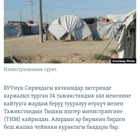
ОНЛАЙН ШЕРИНЕ
ЭЖЕ-СИҢДИЛЕР
АЗАТТЫК+
ЫҢГАЙСЫЗ СУРООЛОР
ЭЕ/АРнун бардык сайттары
Иллюстрациялык сүрөт.
БУУнун Сириядагы качкындар лагеринде
кармалып турган 34 тажикстандык аял мекенине
кайтууга жардам берүү тууралуу өтүнүч менен
Тажикстандын Тышкы иштер министрлигине
(ТИМ) кайрылды. Алардын ар биринин бирден
беш жашка чейинки курактагы балдары бар.