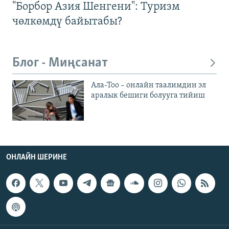
"Борбор Азия Шенгени": Туризм
чөлкөмдү байытабы?
Блог - Миңсанат
Ала-Тоо – онлайн таалимдин эл
аралык бешиги болууга тийиш
ОНЛАЙН ШЕРИНЕ