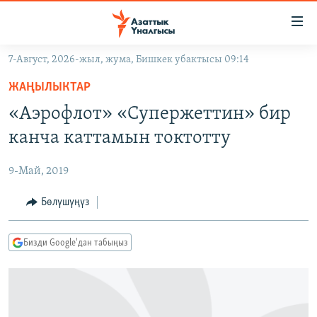
Линктер
Мазмунга
өтүңүз
7-Август, 2026-жыл, жума, Бишкек убактысы 09:14
Навигацияга
ЖАҢЫЛЫКТАР
өтүңүз
ЖАҢЫЛЫКТАР
КЫРГЫЗСТАН
Издөөгө
«Аэрофлот» «Супержеттин» бир
салыңыз
ДҮЙНӨ
КЫРГЫЗСТАН
канча каттамын токтотту
УКРАИНА
САЯСАТ
ДҮЙНӨ
9-Май, 2019
АТАЙЫН ИЛИКТӨӨ
ЭКОНОМИКА
БОРБОР АЗИЯ
ТВ ПРОГРАММАЛАР
Бөлүшүңүз
МАДАНИЯТ
ПОДКАСТ
БҮГҮН АЗАТТЫКТА
Бизди Google'дан табыңыз
ӨЗГӨЧӨ ПИКИР
ЭКСПЕРТТЕР ТАЛДАЙТ
БИЗ ЖАНА ДҮЙНӨ
Русский
ДАНИСТЕ