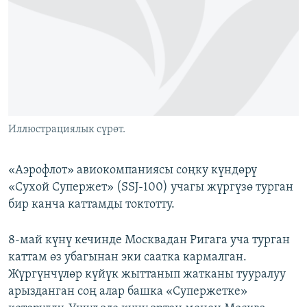
ОНЛАЙН ШЕРИНЕ
ЭЖЕ-СИҢДИЛЕР
АЗАТТЫК+
ЫҢГАЙСЫЗ СУРООЛОР
ЭЕ/АРнун бардык сайттары
Иллюстрациялык сүрөт.
«Аэрофлот» авиокомпаниясы соңку күндөрү
«Сухой Супержет» (SSJ-100) учагы жүргүзө турган
бир канча каттамды токтотту.
8-май күнү кечинде Москвадан Ригага уча турган
каттам өз убагынан эки саатка кармалган.
Жүргүнчүлөр күйүк жыттанып жатканы тууралуу
арызданган соң алар башка «Супержетке»