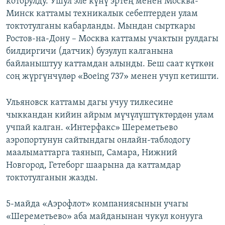
которулду. Ушул эле күнү эртең менен Москва-
Минск каттамы техникалык себептерден улам
токтотулганы кабарланды. Мындан сырткары
Ростов-на-Дону – Москва каттамы учактын рулдагы
билдиргичи (датчик) бузулуп калганына
байланыштуу каттамдан алынды. Беш саат күткөн
соң жүргүнчүлөр «Boeing 737» менен учуп кетишти.
Ульяновск каттамы дагы учуу тилкесине
чыккандан кийин айрым мүчүлүштүктөрдөн улам
учпай калган. «Интерфакс» Шереметьево
аэропортунун сайтындагы онлайн-таблодогу
маалыматтарга таянып, Самара, Нижний
Новгород, Гетеборг шаарына да каттамдар
токтотулганын жазды.
5-майда «Аэрофлот» компаниясынын учагы
«Шереметьево» аба майданынан чукул конууга