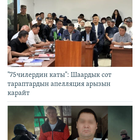
"75чилердин каты": Шаардык сот
тараптардын апелляция арызын
карайт