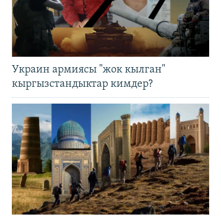
Украин армиясы "жок кылган"
кыргызстандыктар кимдер?