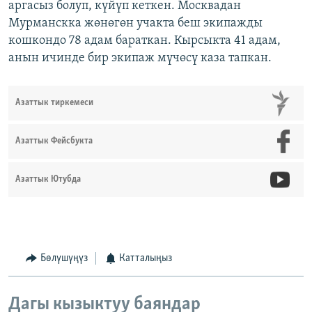
аргасыз болуп, күйүп кеткен. Москвадан
Мурманскка жөнөгөн учакта беш экипажды
кошкондо 78 адам бараткан. Кырсыкта 41 адам,
анын ичинде бир экипаж мүчөсү каза тапкан.
Азаттык тиркемеси
Азаттык Фейсбукта
Азаттык Ютубда
Бөлүшүңүз
Катталыңыз
Дагы кызыктуу баяндар