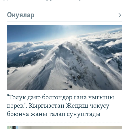
Окуялар
"Толук даяр болгондор гана чыгышы
керек". Кыргызстан Жеңиш чокусу
боюнча жаңы талап сунуштады