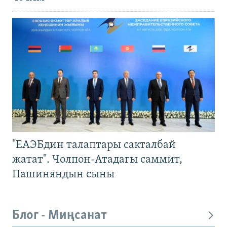
"ЕАЭБдин талаптары сакталбай
жатат". Чолпон-Атадагы саммит,
Пашиняндын сыны
Блог - Миңсанат