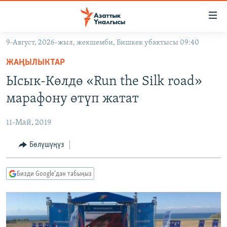
Линктер
Мазмунга
өтүңүз
9-Август, 2026-жыл, жекшемби, Бишкек убактысы 09:40
Навигацияга
ЖАҢЫЛЫКТАР
өтүңүз
ЖАҢЫЛЫКТАР
КЫРГЫЗСТАН
Издөөгө
Ысык-Көлдө «Run the Silk road»
салыңыз
ДҮЙНӨ
КЫРГЫЗСТАН
марафону өтүп жатат
УКРАИНА
САЯСАТ
ДҮЙНӨ
11-Май, 2019
АТАЙЫН ИЛИКТӨӨ
ЭКОНОМИКА
БОРБОР АЗИЯ
ТВ ПРОГРАММАЛАР
Бөлүшүңүз
МАДАНИЯТ
ПОДКАСТ
БҮГҮН АЗАТТЫКТА
Бизди Google'дан табыңыз
ӨЗГӨЧӨ ПИКИР
ЭКСПЕРТТЕР ТАЛДАЙТ
БИЗ ЖАНА ДҮЙНӨ
Русский
ДАНИСТЕ