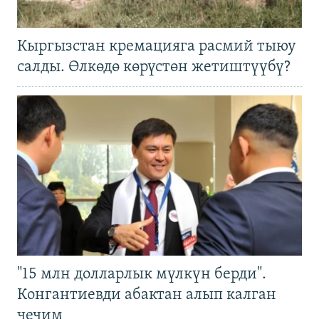
Кыргызстан кремацияга расмий тыюу
салды. Өлкөдө көрүстөн жетиштүүбү?
"15 млн долларлык мүлкүн берди".
Конгантиевди абактан алып калган
чечим