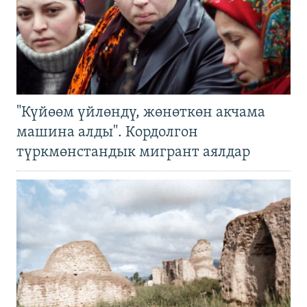
"Күйөөм үйлөндү, жөнөткөн акчама
машина алды". Кордолгон
түркмөнстандык мигрант аялдар