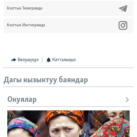
Азаттык Телеграмда
Азаттык Инстаграмда
Бөлүшүңүз
Катталыңыз
Дагы кызыктуу баяндар
Окуялар