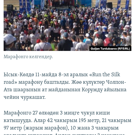
ОНЛАЙН ШЕРИНЕ
ЭЖЕ-СИҢДИЛЕР
АЗАТТЫК+
ЫҢГАЙСЫЗ СУРООЛОР
ЭЕ/АРнун бардык сайттары
Марафонго келгендер.
Ысык-Көлдө 11-майда 8-эл аралык «Run the Silk
road» марафону башталды. Жөө күлүктөр Чолпон-
Ата шаарынын ат майданынан Корумду айылына
чейин чуркашат.
Марафонго 27 өлкөдөн 3 миңге чукул киши
катышууда. Алар 42 чакырым 195 метр, 21 чакырым
97 метр (жарым марафон), 10 жана 3 чакырым