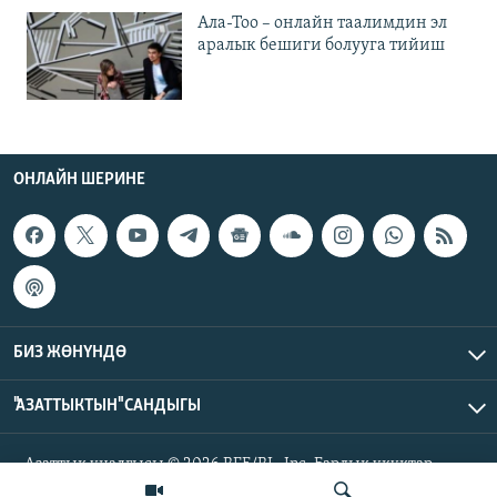
Ала-Тоо – онлайн таалимдин эл
аралык бешиги болууга тийиш
ОНЛАЙН ШЕРИНЕ
БИЗ ЖӨНҮНДӨ
"АЗАТТЫКТЫН" САНДЫГЫ
Азаттык үналгысы © 2026 RFE/RL, Inc. Бардык укуктар
корголгон.