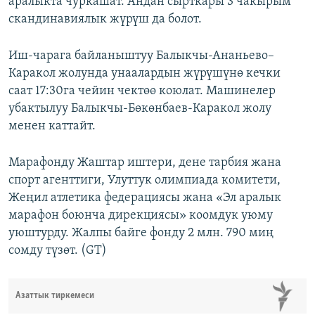
аралыкта чуркашат. Андан сырткары 3 чакырым
скандинавиялык жүрүш да болот.
Иш-чарага байланыштуу Балыкчы-Ананьево–
Каракол жолунда унаалардын жүрүшүнө кечки
саат 17:30га чейин чектөө коюлат. Машинелер
убактылуу Балыкчы-Бөкөнбаев-Каракол жолу
менен каттайт.
Марафонду Жаштар иштери, дене тарбия жана
спорт агенттиги, Улуттук олимпиада комитети,
Жеңил атлетика федерациясы жана «Эл аралык
марафон боюнча дирекциясы» коомдук уюму
уюштурду. Жалпы байге фонду 2 млн. 790 миң
сомду түзөт. (GT)
Азаттык тиркемеси