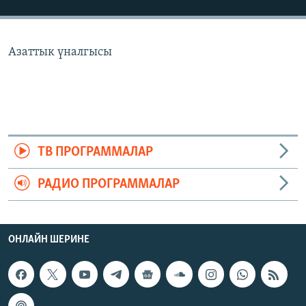
ОНЛАЙН ШЕРИНЕ
ЭЖЕ-СИҢДИЛЕР
АЗАТТЫК+
Азаттык үналгысы
ЫҢГАЙСЫЗ СУРООЛОР
ЭЕ/АРнун бардык сайттары
ТВ ПРОГРАММАЛАР
РАДИО ПРОГРАММАЛАР
ОНЛАЙН ШЕРИНЕ