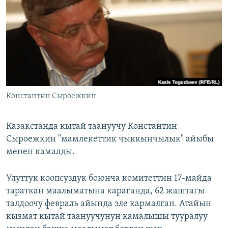
ОНЛАЙН ШЕРИНЕ
ЭЖЕ-СИҢДИЛЕР
АЗАТТЫК+
ЫҢГАЙСЫЗ СУРООЛОР
ЭЕ/АРнун бардык сайттары
Константин Сыроежкин
Казакстанда кытай таануучу Константин
Сыроежкин "мамлекеттик чыккынчылык" айыбы
менен камалды.
Улуттук коопсуздук боюнча комитеттин 17-майда
тараткан маалыматына караганда, 62 жаштагы
талдоочу февраль айында эле кармалган. Атайын
кызмат кытай таануучунун камалышы тууралуу