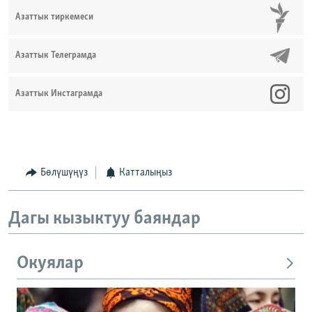
Азаттык тиркемеси
Азаттык Телеграмда
Азаттык Инстаграмда
Бөлүшүңүз
Катталыңыз
Дагы кызыктуу баяндар
Окуялар