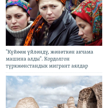
"Күйөөм үйлөндү, жөнөткөн акчама
машина алды". Кордолгон
түркмөнстандык мигрант аялдар