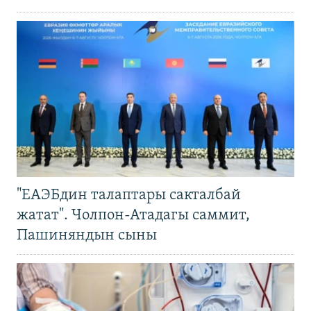
"ЕАЭБдин талаптары сакталбай
жатат". Чолпон-Атадагы саммит,
Пашиняндын сыны