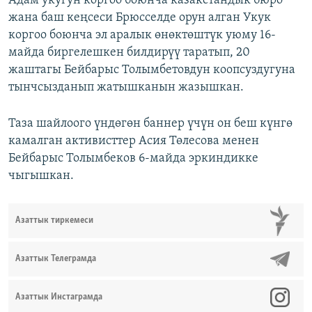
Адам укугун коргоо боюнча казакстандык бюро
жана баш кеңсеси Брюсселде орун алган Укук
коргоо боюнча эл аралык өнөктөштүк уюму 16-
майда биргелешкен билдирүү таратып, 20
жаштагы Бейбарыс Толымбетовдун коопсуздугуна
тынчсызданып жатышканын жазышкан.
Таза шайлоого үндөгөн баннер үчүн он беш күнгө
камалган активисттер Асия Төлесова менен
Бейбарыс Толымбеков 6-майда эркиндикке
чыгышкан.
Азаттык тиркемеси
Азаттык Телеграмда
Азаттык Инстаграмда