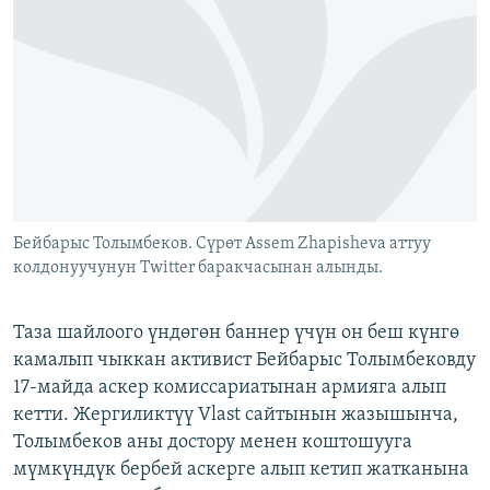
ОНЛАЙН ШЕРИНЕ
ЭЖЕ-СИҢДИЛЕР
АЗАТТЫК+
ЫҢГАЙСЫЗ СУРООЛОР
ЭЕ/АРнун бардык сайттары
Бейбарыс Толымбеков. Сүрөт Assem Zhapisheva аттуу
колдонуучунун Twitter баракчасынан алынды.
Таза шайлоого үндөгөн баннер үчүн он беш күнгө
камалып чыккан активист Бейбарыс Толымбековду
17-майда аскер комиссариатынан армияга алып
кетти. Жергиликтүү Vlast сайтынын жазышынча,
Толымбеков аны достору менен коштошууга
мүмкүндүк бербей аскерге алып кетип жатканына