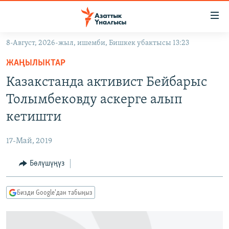
Линктер
Мазмунга
өтүңүз
8-Август, 2026-жыл, ишемби, Бишкек убактысы 13:23
Навигацияга
ЖАҢЫЛЫКТАР
өтүңүз
ЖАҢЫЛЫКТАР
КЫРГЫЗСТАН
Издөөгө
Казакстанда активист Бейбарыс
салыңыз
ДҮЙНӨ
КЫРГЫЗСТАН
Толымбековду аскерге алып
УКРАИНА
САЯСАТ
ДҮЙНӨ
кетишти
АТАЙЫН ИЛИКТӨӨ
ЭКОНОМИКА
БОРБОР АЗИЯ
17-Май, 2019
ТВ ПРОГРАММАЛАР
МАДАНИЯТ
Бөлүшүңүз
ПОДКАСТ
БҮГҮН АЗАТТЫКТА
ӨЗГӨЧӨ ПИКИР
ЭКСПЕРТТЕР ТАЛДАЙТ
Бизди Google'дан табыңыз
БИЗ ЖАНА ДҮЙНӨ
Русский
ДАНИСТЕ