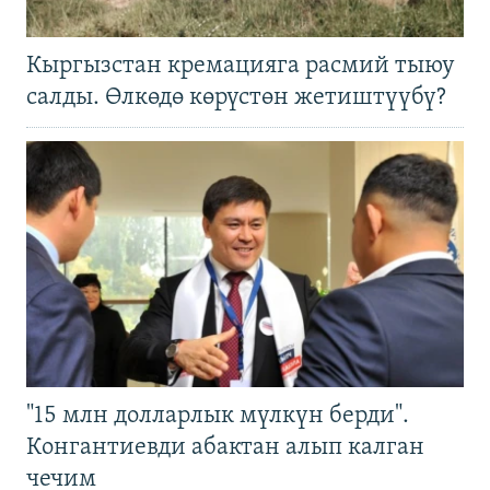
Кыргызстан кремацияга расмий тыюу
салды. Өлкөдө көрүстөн жетиштүүбү?
"15 млн долларлык мүлкүн берди".
Конгантиевди абактан алып калган
чечим