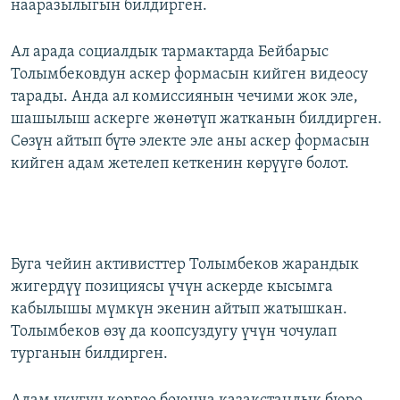
нааразылыгын билдирген.
Ал арада социалдык тармактарда Бейбарыс
Толымбековдун аскер формасын кийген видеосу
тарады. Анда ал комиссиянын чечими жок эле,
шашылыш аскерге жөнөтүп жатканын билдирген.
Сөзүн айтып бүтө электе эле аны аскер формасын
кийген адам жетелеп кеткенин көрүүгө болот.
Буга чейин активисттер Толымбеков жарандык
жигердүү позициясы үчүн аскерде кысымга
кабылышы мүмкүн экенин айтып жатышкан.
Толымбеков өзү да коопсуздугу үчүн чочулап
турганын билдирген.