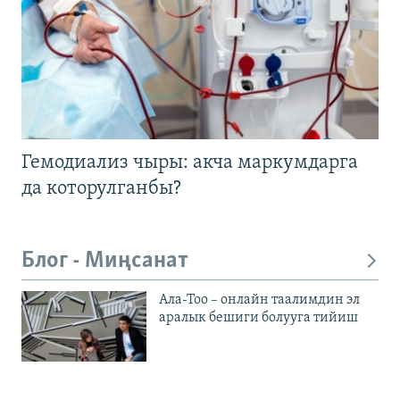
Гемодиализ чыры: акча маркумдарга
да которулганбы?
Блог - Миңсанат
Ала-Тоо – онлайн таалимдин эл
аралык бешиги болууга тийиш