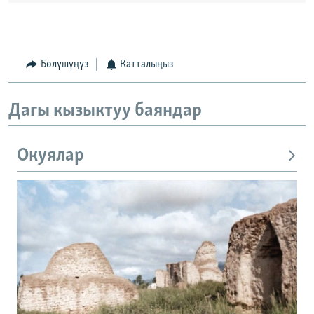
Бөлүшүңүз
Катталыңыз
Дагы кызыктуу баяндар
Окуялар