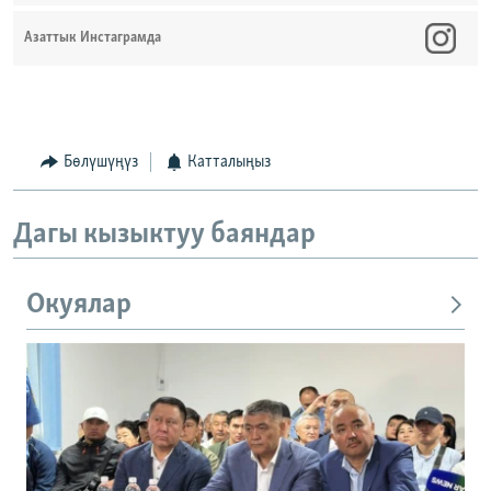
Азаттык Инстаграмда
Бөлүшүңүз
Катталыңыз
Дагы кызыктуу баяндар
Окуялар