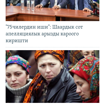
"75чилердин иши": Шаардык сот
апелляциялык арызды кароого
киришти