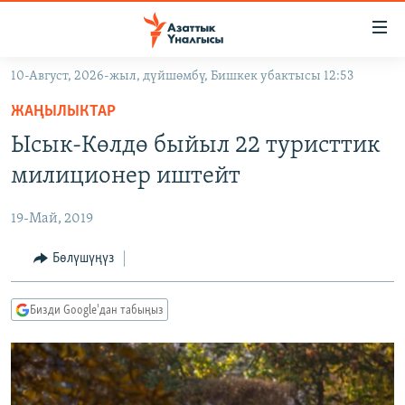
Линктер
Мазмунга
өтүңүз
10-Август, 2026-жыл, дүйшөмбү, Бишкек убактысы 12:53
Навигацияга
ЖАҢЫЛЫКТАР
өтүңүз
ЖАҢЫЛЫКТАР
КЫРГЫЗСТАН
Издөөгө
Ысык-Көлдө быйыл 22 туристтик
салыңыз
ДҮЙНӨ
КЫРГЫЗСТАН
милиционер иштейт
УКРАИНА
САЯСАТ
ДҮЙНӨ
19-Май, 2019
АТАЙЫН ИЛИКТӨӨ
ЭКОНОМИКА
БОРБОР АЗИЯ
ТВ ПРОГРАММАЛАР
Бөлүшүңүз
МАДАНИЯТ
ПОДКАСТ
БҮГҮН АЗАТТЫКТА
Бизди Google'дан табыңыз
ӨЗГӨЧӨ ПИКИР
ЭКСПЕРТТЕР ТАЛДАЙТ
БИЗ ЖАНА ДҮЙНӨ
Русский
ДАНИСТЕ