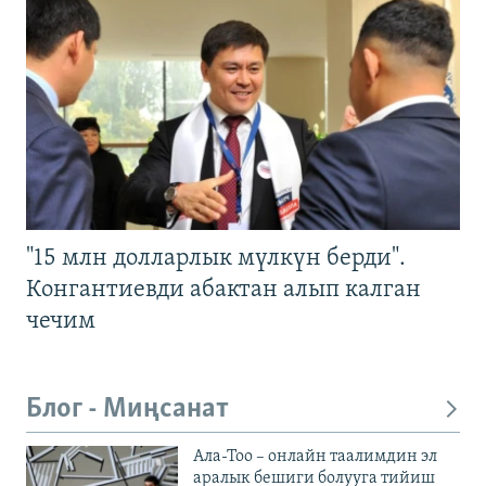
"15 млн долларлык мүлкүн берди".
Конгантиевди абактан алып калган
чечим
Блог - Миңсанат
Ала-Тоо – онлайн таалимдин эл
аралык бешиги болууга тийиш