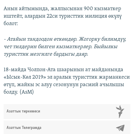
Анын айтымында, жалпысынан 900 кызматкер
иштейт, алардын 22си туристтик милиция өкүлү
болот:
- Атайын тандоодон өткөндөр. Жогорку билимдүү,
чет тилдерин билген кызматкерлер. Быйылкы
туристтик мезгилге бардыгы даяр.
18-майда Чолпон-Ата шаарынын ат майданында
«Ысык-Көл 2019» эл аралык туристтик жарманкеси
өтүп, жайкы эс алуу сезонунун расмий ачылышы
болду. (AsM)
Азаттык тиркемеси
Азаттык Телеграмда