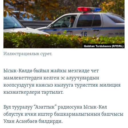
ОНЛАЙН ШЕРИНЕ
ЭЖЕ-СИҢДИЛЕР
АЗАТТЫК+
ЫҢГАЙСЫЗ СУРООЛОР
ЭЕ/АРнун бардык сайттары
Иллюстрациялык сүрөт.
Ысык-Көлдө быйыл жайкы мезгилде чет
мамлекеттерден келген эс алуучулардын
коопсуздугун камсыз кылууга туристтик милиция
кызматкерлери тартылат.
Бул тууралуу “Азаттык” радиосуна Ысык-Көл
облустук ички иштер башкармалыгынын башчысы
Улан Асанбаев билдирди.