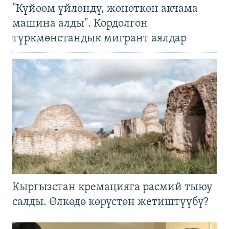
"Күйөөм үйлөндү, жөнөткөн акчама
машина алды". Кордолгон
түркмөнстандык мигрант аялдар
Кыргызстан кремацияга расмий тыюу
салды. Өлкөдө көрүстөн жетиштүүбү?