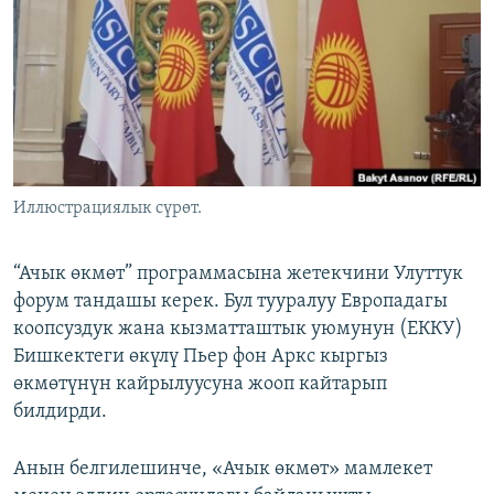
ОНЛАЙН ШЕРИНЕ
ЭЖЕ-СИҢДИЛЕР
АЗАТТЫК+
ЫҢГАЙСЫЗ СУРООЛОР
ЭЕ/АРнун бардык сайттары
Иллюстрациялык сүрөт.
“Ачык өкмөт” программасына жетекчини Улуттук
форум тандашы керек. Бул тууралуу Европадагы
коопсуздук жана кызматташтык уюмунун (ЕККУ)
Бишкектеги өкүлү Пьер фон Аркс кыргыз
өкмөтүнүн кайрылуусуна жооп кайтарып
билдирди.
Анын белгилешинче, «Ачык өкмөт» мамлекет