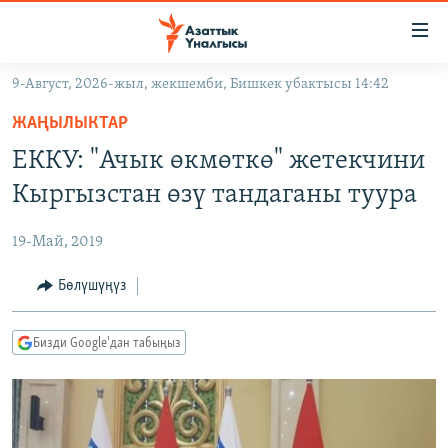
Линктер
Мазмунга
өтүңүз
9-Август, 2026-жыл, жекшемби, Бишкек убактысы 14:42
Навигацияга
ЖАҢЫЛЫКТАР
өтүңүз
ЖАҢЫЛЫКТАР
КЫРГЫЗСТАН
Издөөгө
ЕККУ: "Ачык өкмөткө" жетекчини
салыңыз
ДҮЙНӨ
КЫРГЫЗСТАН
Кыргызстан өзү тандаганы туура
УКРАИНА
САЯСАТ
ДҮЙНӨ
19-Май, 2019
АТАЙЫН ИЛИКТӨӨ
ЭКОНОМИКА
БОРБОР АЗИЯ
ТВ ПРОГРАММАЛАР
Бөлүшүңүз
МАДАНИЯТ
ПОДКАСТ
БҮГҮН АЗАТТЫКТА
Бизди Google'дан табыңыз
ӨЗГӨЧӨ ПИКИР
ЭКСПЕРТТЕР ТАЛДАЙТ
БИЗ ЖАНА ДҮЙНӨ
Русский
ДАНИСТЕ