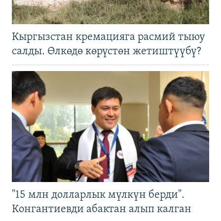
Кыргызстан кремацияга расмий тыюу
салды. Өлкөдө көрүстөн жетиштүүбү?
"15 млн долларлык мүлкүн берди".
Конгантиевди абактан алып калган