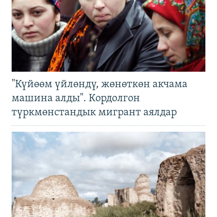
"Күйөөм үйлөндү, жөнөткөн акчама
машина алды". Кордолгон
түркмөнстандык мигрант аялдар