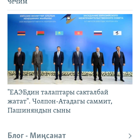
чечим
"ЕАЭБдин талаптары сакталбай
жатат". Чолпон-Атадагы саммит,
Пашиняндын сыны
Блог - Миңсанат