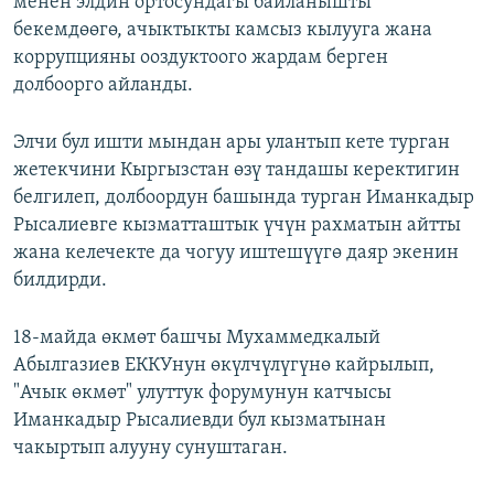
менен элдин ортосундагы байланышты
бекемдөөгө, ачыктыкты камсыз кылууга жана
коррупцияны ооздуктоого жардам берген
долбоорго айланды.
Элчи бул ишти мындан ары улантып кете турган
жетекчини Кыргызстан өзү тандашы керектигин
белгилеп, долбоордун башында турган Иманкадыр
Рысалиевге кызматташтык үчүн рахматын айтты
жана келечекте да чогуу иштешүүгө даяр экенин
билдирди.
18-майда өкмөт башчы Мухаммедкалый
Абылгазиев ЕККУнун өкүлчүлүгүнө кайрылып,
"Ачык өкмөт" улуттук форумунун катчысы
Иманкадыр Рысалиевди бул кызматынан
чакыртып алууну сунуштаган.