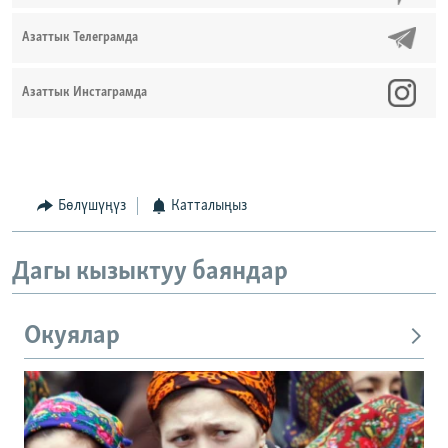
Азаттык Телеграмда
Азаттык Инстаграмда
Бөлүшүңүз
Катталыңыз
Дагы кызыктуу баяндар
Окуялар