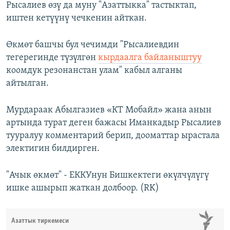
Рысалиев өзү да муну "Азаттыкка" тастыктап,
иштен кетүүнү чечкенин айткан.
Өкмөт башчы бул чечимди "Рысалиевдин
тегерегинде түзүлгөн
кырдаалга байланыштуу
коомдук резонанстан улам" кабыл алганы
айтылган.
Мурдараак Абылгазиев «КТ Мобайл» жана анын
артында турат деген бажасы Иманкадыр Рысалиев
тууралуу комментарий берип, дооматтар ырастала
электигин билдирген.
"Ачык өкмөт" - ЕККУнун Бишкектеги өкүлчүлүгү
ишке ашырып жаткан долбоор. (RK)
Азаттык тиркемеси