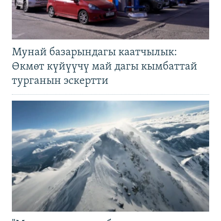
Мунай базарындагы каатчылык:
Өкмөт күйүүчү май дагы кымбаттай
турганын эскертти