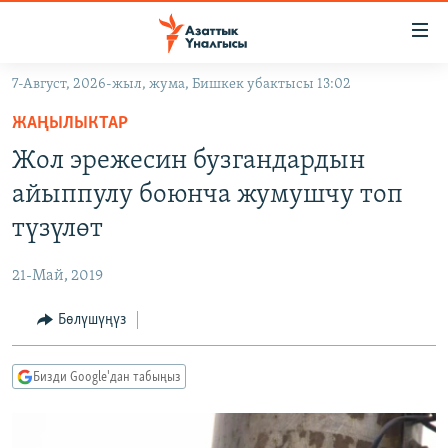
Линктер
Мазмунга
өтүңүз
7-Август, 2026-жыл, жума, Бишкек убактысы 13:02
Навигацияга
ЖАҢЫЛЫКТАР
өтүңүз
ЖАҢЫЛЫКТАР
КЫРГЫЗСТАН
Издөөгө
Жол эрежесин бузгандардын
салыңыз
ДҮЙНӨ
КЫРГЫЗСТАН
айыппулу боюнча жумушчу топ
УКРАИНА
САЯСАТ
ДҮЙНӨ
түзүлөт
АТАЙЫН ИЛИКТӨӨ
ЭКОНОМИКА
БОРБОР АЗИЯ
21-Май, 2019
ТВ ПРОГРАММАЛАР
МАДАНИЯТ
Бөлүшүңүз
ПОДКАСТ
БҮГҮН АЗАТТЫКТА
ӨЗГӨЧӨ ПИКИР
ЭКСПЕРТТЕР ТАЛДАЙТ
Бизди Google'дан табыңыз
БИЗ ЖАНА ДҮЙНӨ
Русский
ДАНИСТЕ