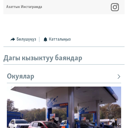
Азаттык Инстаграмда
Бөлүшүңүз
Катталыңыз
Дагы кызыктуу баяндар
Окуялар