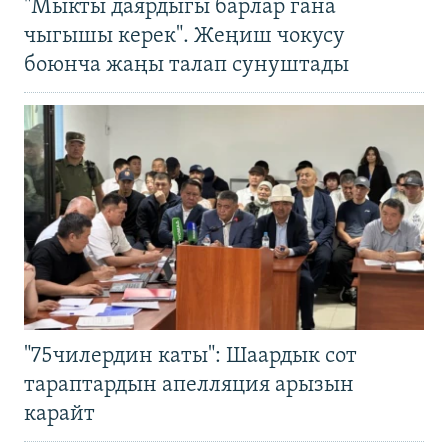
"Мыкты даярдыгы барлар гана
чыгышы керек". Жеңиш чокусу
боюнча жаңы талап сунуштады
"75чилердин каты": Шаардык сот
тараптардын апелляция арызын
карайт