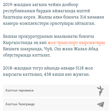
2019-жылдын аягына чейин долбоор
республиканын бардык аймагында иштей
башташы керек. Жалпы өлкө боюнча 314 көзөмөл
камера-комплекстери орнотулары айтылган.
Башкы прокуратуранын маалыматы боюнча
Кыргызстанда эң көп
жол-транспорт кырсыктары
Бишкек шаарында, Чүй, Ош жана Жалал-Абад
облустарында катталат.
2018-жылдын тогуз айында өлкөдө 5118 жол
кырсыгы катталып, 458 киши көз жумган.
Азаттык тиркемеси
Азаттык Телеграмда