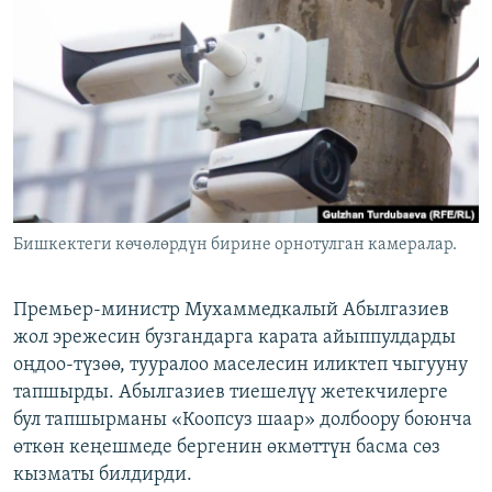
ОНЛАЙН ШЕРИНЕ
ЭЖЕ-СИҢДИЛЕР
АЗАТТЫК+
ЫҢГАЙСЫЗ СУРООЛОР
ЭЕ/АРнун бардык сайттары
Бишкектеги көчөлөрдүн бирине орнотулган камералар.
Премьер-министр Мухаммедкалый Абылгазиев
жол эрежесин бузгандарга карата айыппулдарды
оңдоо-түзөө, тууралоо маселесин иликтеп чыгууну
тапшырды. Абылгазиев тиешелүү жетекчилерге
бул тапшырманы «Коопсуз шаар» долбоору боюнча
өткөн кеңешмеде бергенин өкмөттүн басма сөз
кызматы билдирди.