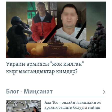
Украин армиясы "жок кылган"
кыргызстандыктар кимдер?
Блог - Миңсанат
Ала-Тоо – онлайн таалимдин эл
аралык бешиги болууга тийиш