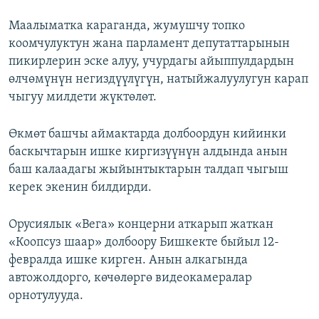
Маалыматка караганда, жумушчу топко
коомчулуктун жана парламент депутаттарынын
пикирлерин эске алуу, учурдагы айыппулдардын
өлчөмүнүн негиздүүлүгүн, натыйжалуулугун карап
чыгуу милдети жүктөлөт.
Өкмөт башчы аймактарда долбоордун кийинки
баскычтарын ишке киргизүүнүн алдында анын
баш калаадагы жыйынтыктарын талдап чыгыш
керек экенин билдирди.
Орусиялык «Вега» концерни аткарып жаткан
«Коопсуз шаар» долбоору Бишкекте быйыл 12-
февралда ишке кирген. Анын алкагында
автожолдорго, көчөлөргө видеокамералар
орнотулууда.