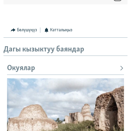
Бөлүшүңүз
Катталыңыз
Дагы кызыктуу баяндар
Окуялар