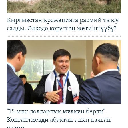
Кыргызстан кремацияга расмий тыюу
салды. Өлкөдө көрүстөн жетиштүүбү?
"15 млн долларлык мүлкүн берди".
Конгантиевди абактан алып калган