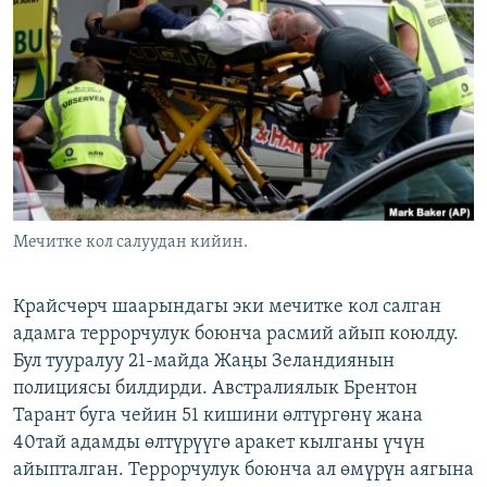
ОНЛАЙН ШЕРИНЕ
ЭЖЕ-СИҢДИЛЕР
АЗАТТЫК+
ЫҢГАЙСЫЗ СУРООЛОР
ЭЕ/АРнун бардык сайттары
Мечитке кол салуудан кийин.
Крайсчөрч шаарындагы эки мечитке кол салган
адамга террорчулук боюнча расмий айып коюлду.
Бул тууралуу 21-майда Жаңы Зеландиянын
полициясы билдирди. Австралиялык Брентон
Тарант буга чейин 51 кишини өлтүргөнү жана
40тай адамды өлтүрүүгө аракет кылганы үчүн
айыпталган. Террорчулук боюнча ал өмүрүн аягына