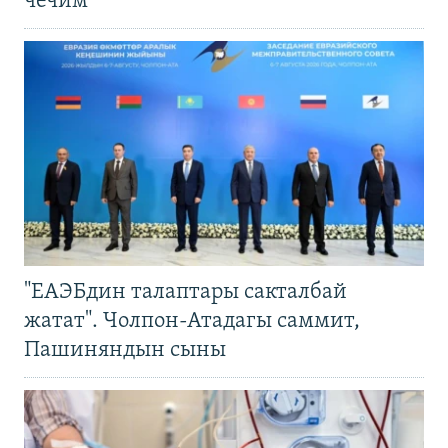
чечим
"ЕАЭБдин талаптары сакталбай
жатат". Чолпон-Атадагы саммит,
Пашиняндын сыны