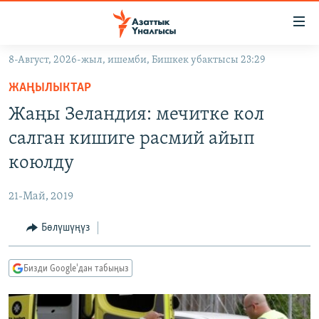
Линктер
Мазмунга
өтүңүз
8-Август, 2026-жыл, ишемби, Бишкек убактысы 23:29
Навигацияга
ЖАҢЫЛЫКТАР
өтүңүз
ЖАҢЫЛЫКТАР
КЫРГЫЗСТАН
Издөөгө
Жаңы Зеландия: мечитке кол
салыңыз
ДҮЙНӨ
КЫРГЫЗСТАН
салган кишиге расмий айып
УКРАИНА
САЯСАТ
ДҮЙНӨ
коюлду
АТАЙЫН ИЛИКТӨӨ
ЭКОНОМИКА
БОРБОР АЗИЯ
21-Май, 2019
ТВ ПРОГРАММАЛАР
МАДАНИЯТ
Бөлүшүңүз
ПОДКАСТ
БҮГҮН АЗАТТЫКТА
ӨЗГӨЧӨ ПИКИР
ЭКСПЕРТТЕР ТАЛДАЙТ
Бизди Google'дан табыңыз
БИЗ ЖАНА ДҮЙНӨ
Русский
ДАНИСТЕ