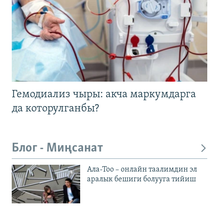
Гемодиализ чыры: акча маркумдарга
да которулганбы?
Блог - Миңсанат
Ала-Тоо – онлайн таалимдин эл
аралык бешиги болууга тийиш