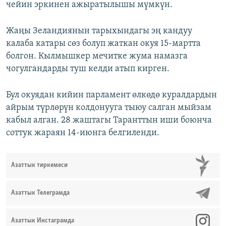
чейин эркинен ажыратылышы мүмкүн.
Жаңы Зеландиянын тарыхындагы эң кандуу
калаба катары сөз болуп жаткан окуя 15-мартта
болгон. Кылмышкер мечитке жума намазга
чогулгандарды туш келди атып кирген.
Бул окуядан кийин парламент өлкөдө куралдардын
айрым түрлөрүн колдонууга тыюу салган мыйзам
кабыл алган. 28 жаштагы Таранттын иши боюнча
соттук жараян 14-июнга белгиленди.
Азаттык тиркемеси
Азаттык Телеграмда
Азаттык Инстаграмда