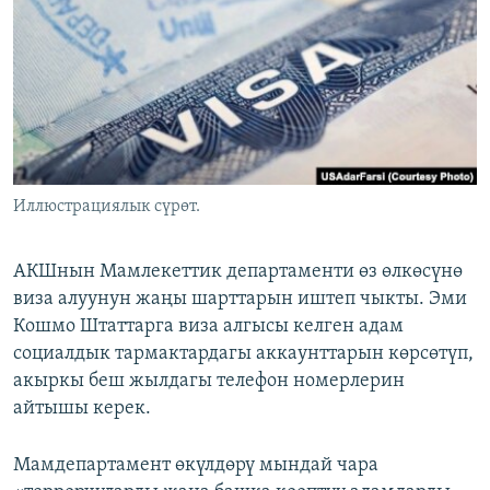
ОНЛАЙН ШЕРИНЕ
ЭЖЕ-СИҢДИЛЕР
АЗАТТЫК+
ЫҢГАЙСЫЗ СУРООЛОР
ЭЕ/АРнун бардык сайттары
Иллюстрациялык сүрөт.
АКШнын Мамлекеттик департаменти өз өлкөсүнө
виза алуунун жаңы шарттарын иштеп чыкты. Эми
Кошмо Штаттарга виза алгысы келген адам
социалдык тармактардагы аккаунттарын көрсөтүп,
акыркы беш жылдагы телефон номерлерин
айтышы керек.
Мамдепартамент өкүлдөрү мындай чара