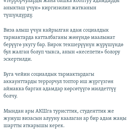
«террорчуларды жана башка кооптуу адамдарды
аныкташ үчүн» киргизилип жатканын
түшүндүрдү.
Виза алыш үчүн кайрылган адам социалдык
тармактарда катталбаганы жөнүндө маалымат
берүүгө укугу бар. Бирок текшерүүнүн жүрүшүндө
бул жалган болуп чыкса, анын «кесепети» болору
эскертилди.
Буга чейин социалдык тармактардагы
аккаунттарды террорчул топтор иш жүргүзгөн
аймакка барган адамдар көрсөтүүгө милдеттүү
болчу.
Мындан ары АКШга туристтик, студенттик же
жумуш визасын алууну каалаган ар бир адам жаңы
шартты аткарышы керек.