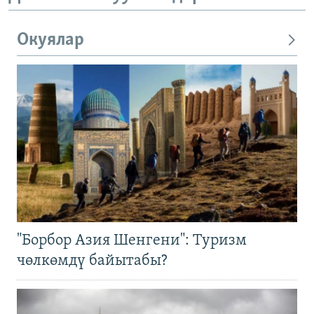
Окуялар
"Борбор Азия Шенгени": Туризм
чөлкөмдү байытабы?