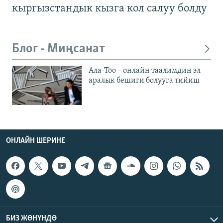
кыргызстандык кызга кол салуу болду
Блог - Миңсанат
Ала-Тоо – онлайн таалимдин эл
аралык бешиги болууга тийиш
ОНЛАЙН ШЕРИНЕ
БИЗ ЖӨНҮНДӨ