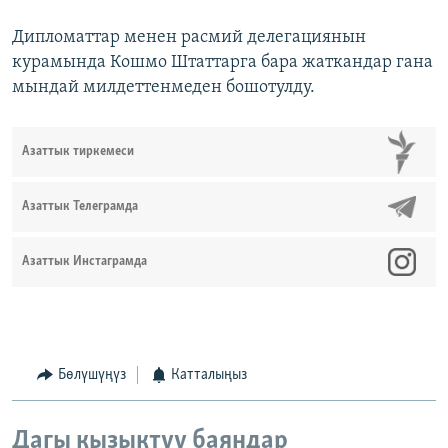
Дипломаттар менен расмий делегациянын
курамында Кошмо Штаттарга бара жаткандар гана
мындай милдеттенмеден бошотулду.
Азаттык тиркемеси
Азаттык Телеграмда
Азаттык Инстаграмда
Бөлүшүңүз
Катталыңыз
Дагы кызыктуу баяндар