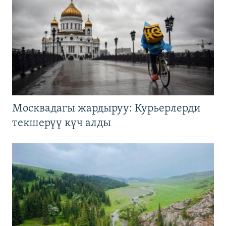
Москвадагы жардыруу: Курьерлерди
текшерүү күч алды