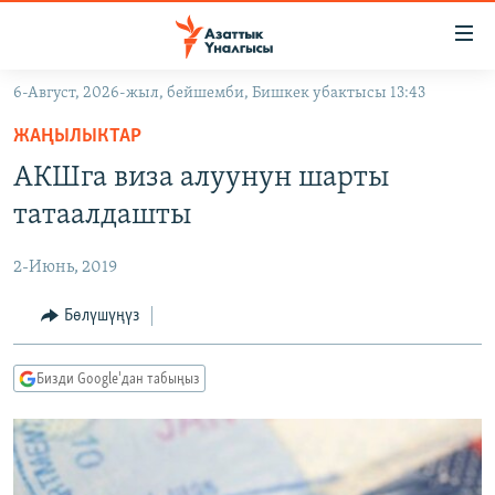
Линктер
Мазмунга
өтүңүз
6-Август, 2026-жыл, бейшемби, Бишкек убактысы 13:43
Навигацияга
ЖАҢЫЛЫКТАР
өтүңүз
ЖАҢЫЛЫКТАР
КЫРГЫЗСТАН
Издөөгө
АКШга виза алуунун шарты
салыңыз
ДҮЙНӨ
КЫРГЫЗСТАН
татаалдашты
УКРАИНА
САЯСАТ
ДҮЙНӨ
2-Июнь, 2019
АТАЙЫН ИЛИКТӨӨ
ЭКОНОМИКА
БОРБОР АЗИЯ
ТВ ПРОГРАММАЛАР
Бөлүшүңүз
МАДАНИЯТ
ПОДКАСТ
БҮГҮН АЗАТТЫКТА
Бизди Google'дан табыңыз
ӨЗГӨЧӨ ПИКИР
ЭКСПЕРТТЕР ТАЛДАЙТ
БИЗ ЖАНА ДҮЙНӨ
Русский
ДАНИСТЕ