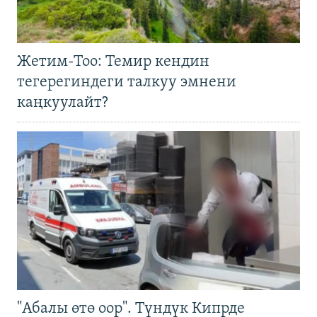
Жетим-Тоо: Темир кендин
тегерегиндеги талкуу эмнени
каңкуулайт?
"Абалы өтө оор". Түндүк Кипрде