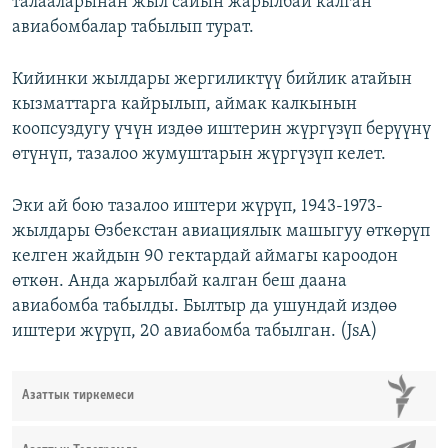
талааларынан жыл сайын жарылбай калган
авиабомбалар табылып турат.
Кийинки жылдары жергиликтүү бийлик атайын
кызматтарга кайрылып, аймак калкынын
коопсуздугу үчүн издөө иштерин жүргүзүп берүүнү
өтүнүп, тазалоо жумуштарын жүргүзүп келет.
Эки ай бою тазалоо иштери жүрүп, 1943-1973-
жылдары Өзбекстан авиациялык машыгуу өткөрүп
келген жайдын 90 гектардай аймагы кароодон
өткөн. Анда жарылбай калган беш даана
авиабомба табылды. Былтыр да ушундай издөө
иштери жүрүп, 20 авиабомба табылган. (JsA)
Азаттык тиркемеси