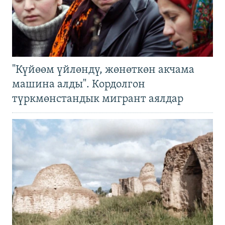
"Күйөөм үйлөндү, жөнөткөн акчама
машина алды". Кордолгон
түркмөнстандык мигрант аялдар