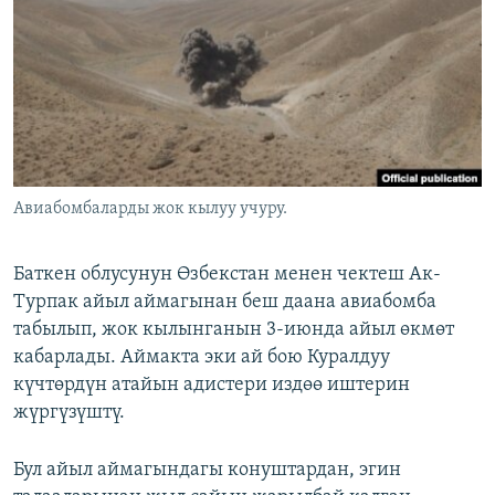
ОНЛАЙН ШЕРИНЕ
ЭЖЕ-СИҢДИЛЕР
АЗАТТЫК+
ЫҢГАЙСЫЗ СУРООЛОР
ЭЕ/АРнун бардык сайттары
Авиабомбаларды жок кылуу учуру.
Баткен облусунун Өзбекстан менен чектеш Ак-
Турпак айыл аймагынан беш даана авиабомба
табылып, жок кылынганын 3-июнда айыл өкмөт
кабарлады. Аймакта эки ай бою Куралдуу
күчтөрдүн атайын адистери издөө иштерин
жүргүзүштү.
Бул айыл аймагындагы конуштардан, эгин