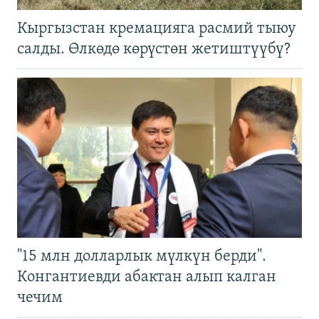
Кыргызстан кремацияга расмий тыюу
салды. Өлкөдө көрүстөн жетиштүүбү?
"15 млн долларлык мүлкүн берди".
Конгантиевди абактан алып калган
чечим