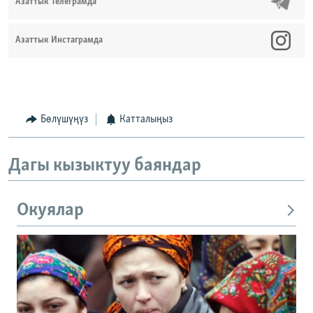
Азаттык Телеграмда
Азаттык Инстаграмда
Бөлүшүңүз
Катталыңыз
Дагы кызыктуу баяндар
Окуялар