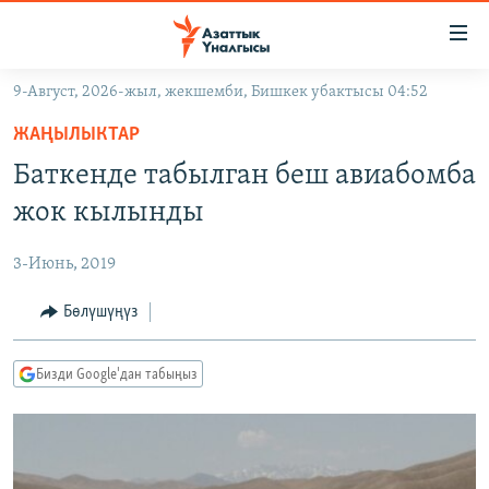
Линктер
Мазмунга
өтүңүз
9-Август, 2026-жыл, жекшемби, Бишкек убактысы 04:52
Навигацияга
ЖАҢЫЛЫКТАР
өтүңүз
ЖАҢЫЛЫКТАР
КЫРГЫЗСТАН
Издөөгө
Баткенде табылган беш авиабомба
салыңыз
ДҮЙНӨ
КЫРГЫЗСТАН
жок кылынды
УКРАИНА
САЯСАТ
ДҮЙНӨ
3-Июнь, 2019
АТАЙЫН ИЛИКТӨӨ
ЭКОНОМИКА
БОРБОР АЗИЯ
ТВ ПРОГРАММАЛАР
Бөлүшүңүз
МАДАНИЯТ
ПОДКАСТ
БҮГҮН АЗАТТЫКТА
Бизди Google'дан табыңыз
ӨЗГӨЧӨ ПИКИР
ЭКСПЕРТТЕР ТАЛДАЙТ
БИЗ ЖАНА ДҮЙНӨ
Русский
ДАНИСТЕ