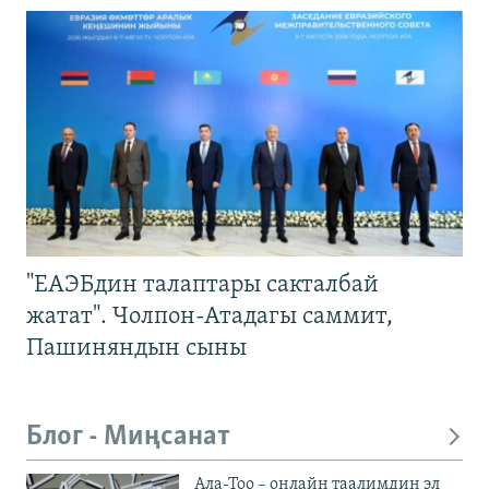
"ЕАЭБдин талаптары сакталбай
жатат". Чолпон-Атадагы саммит,
Пашиняндын сыны
Блог - Миңсанат
Ала-Тоо – онлайн таалимдин эл