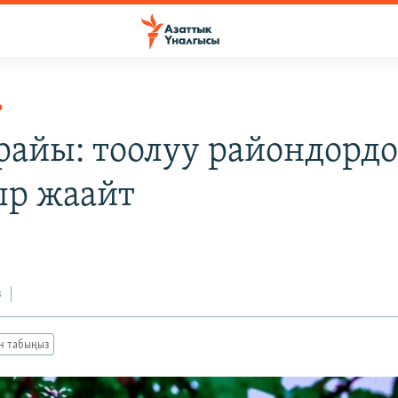
Р
райы: тоолуу райондорд
р жаайт
з
ан табыңыз