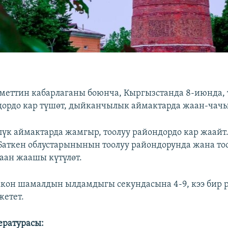
еттин кабарлаганы боюнча, Кыргызстанда 8-июнда, 
дордо кар түшөт, дыйканчылык аймактарда жаан-чачы
лүк аймактарда жамгыр, тоолуу райондордо кар жаайт.
Баткен облустарынынын тоолуу райондорунда жана то
жаан жаашы күтүлөт.
кон шамалдын ылдамдыгы секундасына 4-9, кээ бир 
жетет.
ературасы: