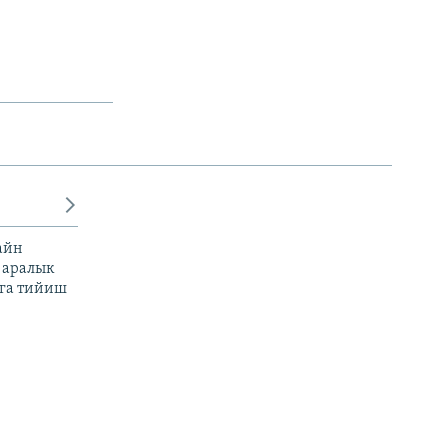
айн
 аралык
га тийиш