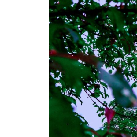
ЭЖЕ-СИҢДИЛЕР
АЗАТТЫК+
ЫҢГАЙСЫЗ СУРООЛОР