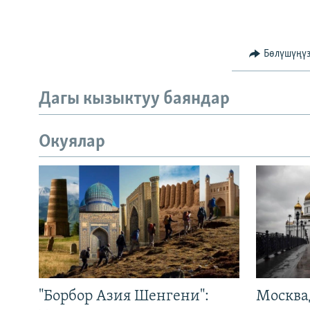
Бөлүшүңү
Дагы кызыктуу баяндар
Окуялар
"Борбор Азия Шенгени":
Москва