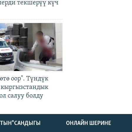
лерди текшерүү күч
өтө оор". Түндүк
 кыргызстандык
ол салуу болду
КТЫН" САНДЫГЫ
ОНЛАЙН ШЕРИНЕ