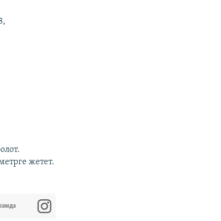
8,
олот.
метрге жетет.
рамда