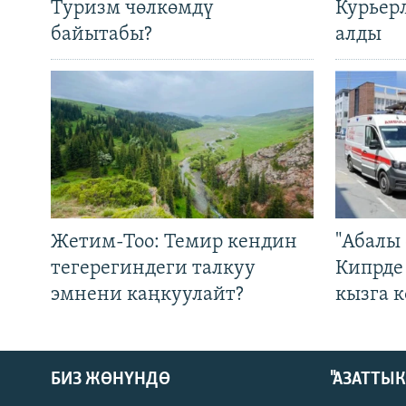
Туризм чөлкөмдү
Курьер
байытабы?
алды
Жетим-Тоо: Темир кендин
"Абалы 
тегерегиндеги талкуу
Кипрде
эмнени каңкуулайт?
кызга к
БИЗ ЖӨНҮНДӨ
"АЗАТТЫ