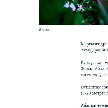
Өзгөн
Кыргызгидром
тоолуу район
Күндүз көпчү
Жалал-Абад, 
үзгүлтүксүз 
Батыштан сок
15-20 метрге 
Абанын темп