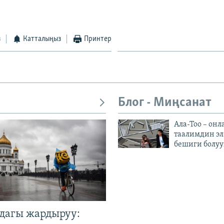
з
Катталыңыз
Принтер
Блог - Миңсанат
Ала-Тоо – онл
таалимдин эл
бешиги болуу
дагы жардыруу: