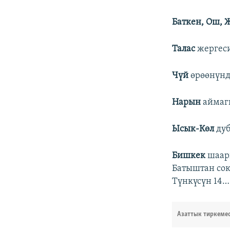
Баткен, Ош, 
Талас
жергеси
Чүй
өрөөнүндө
Нарын
аймагы
Ысык-Көл
дуб
Бишкек
шаар
Батыштан сок
Түнкүсүн 14…1
Азаттык тиркеме