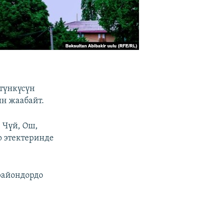
түнкүсүн
н жаабайт.
 Чүй, Ош,
о этектеринде
райондордо