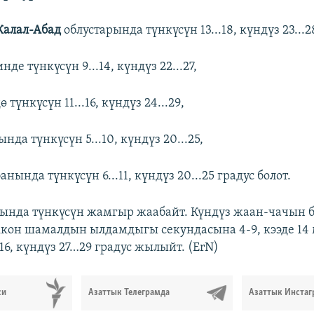
Жалал-Абад
облустарында түнкүсүн 13...18, күндүз 23...2
нде түнкүсүн 9...14, күндүз 22...27,
 түнкүсүн 11...16, күндүз 24...29,
нда түнкүсүн 5...10, күндүз 20...25,
анында түнкүсүн 6...11, күндүз 20...25 градус болот.
ында түнкүсүн жамгыр жаабайт. Күндүз жаан-чачын б
кон шамалдын ылдамдыгы секундасына 4-9, кээде 14 
6, күндүз 27…29 градус жылыйт. (ErN)
си
Азаттык Телеграмда
Азаттык Инстаг