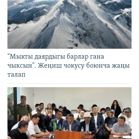
"Мыкты даярдыгы барлар гана
чыксын". Жеңиш чокусу боюнча жаңы
талап