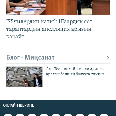
"75чилердин каты": Шаардык сот
тараптардын апелляция арызын
карайт
Блог - Миңсанат
Ала-Тоо – онлайн таалимдин эл
аралык бешиги болууга тийиш
ОНЛАЙН ШЕРИНЕ