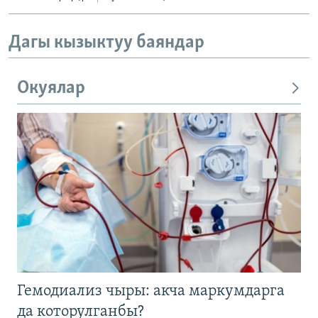
Дагы кызыктуу баяндар
Окуялар
Гемодиализ чыры: акча маркумдарга
да которулганбы?