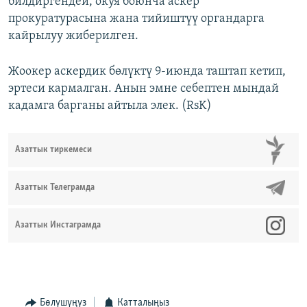
билдиргендей, окуя боюнча аскер
прокуратурасына жана тийиштүү органдарга
кайрылуу жиберилген.
Жоокер аскердик бөлүктү 9-июнда таштап кетип,
эртеси кармалган. Анын эмне себептен мындай
кадамга барганы айтыла элек. (RsK)
Азаттык тиркемеси
Азаттык Телеграмда
Азаттык Инстаграмда
Бөлүшүңүз
Катталыңыз