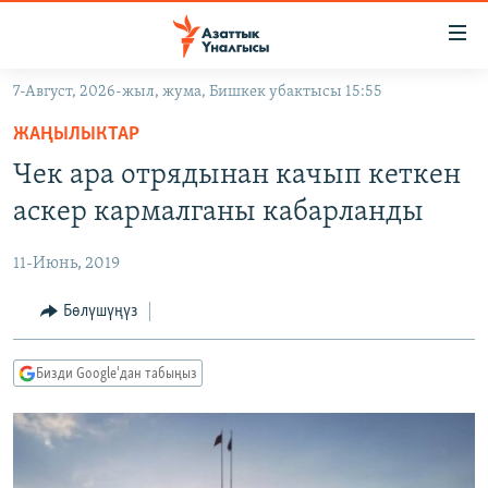
Линктер
Мазмунга
өтүңүз
7-Август, 2026-жыл, жума, Бишкек убактысы 15:55
Навигацияга
ЖАҢЫЛЫКТАР
өтүңүз
ЖАҢЫЛЫКТАР
КЫРГЫЗСТАН
Издөөгө
Чек ара отрядынан качып кеткен
салыңыз
ДҮЙНӨ
КЫРГЫЗСТАН
аскер кармалганы кабарланды
УКРАИНА
САЯСАТ
ДҮЙНӨ
11-Июнь, 2019
АТАЙЫН ИЛИКТӨӨ
ЭКОНОМИКА
БОРБОР АЗИЯ
ТВ ПРОГРАММАЛАР
Бөлүшүңүз
МАДАНИЯТ
ПОДКАСТ
БҮГҮН АЗАТТЫКТА
Бизди Google'дан табыңыз
ӨЗГӨЧӨ ПИКИР
ЭКСПЕРТТЕР ТАЛДАЙТ
БИЗ ЖАНА ДҮЙНӨ
Русский
ДАНИСТЕ