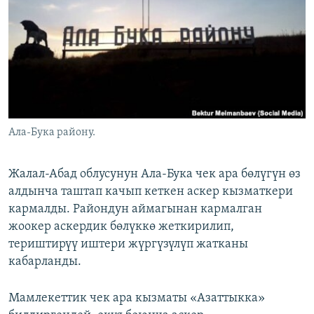
ОНЛАЙН ШЕРИНЕ
ЭЖЕ-СИҢДИЛЕР
АЗАТТЫК+
ЫҢГАЙСЫЗ СУРООЛОР
ЭЕ/АРнун бардык сайттары
Ала-Бука району.
Жалал-Абад облусунун Ала-Бука чек ара бөлүгүн өз
алдынча таштап качып кеткен аскер кызматкери
кармалды. Райондун аймагынан кармалган
жоокер аскердик бөлүккө жеткирилип,
териштирүү иштери жүргүзүлүп жатканы
кабарланды.
Мамлекеттик чек ара кызматы «Азаттыкка»