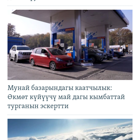
Мунай базарындагы каатчылык:
Өкмөт күйүүчү май дагы кымбаттай
турганын эскертти